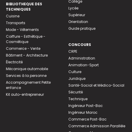
Collège
BIBLIOTHEQUE DES
Lycée
TECHNIQUES
Supérieur
Cuisine
Orientation
Transports
Guide pratique
Mode - Vêtements
Coiffure - Esthétique -
Cosmétique
CONCOURS
Commerce - Vente
CRPE
Bâtiment - Architecture
Administration
Électricité
Animation-Sport
Mécanique automobile
Culture
Services à la personne
Juridique
Accompagnement Petite
Santé-Social et Médico-Social
enfance
Sécurité
Kit auto-entrepreneur
Technique
Ingénieur Post-Bac
Ingénieur Maroc
Commerce Post-Bac
Commerce Admission Parallèle