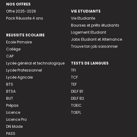
NOS OFFRES
Offre 2025-2026
VIE ETUDIANTE
Pack Réussite 4 ans
Vie Etudiante
Bourses et prêts étudiants
Logement Etudiant
REUSSITE SCOLAIRE
Jobs Etudiant et Alternance
Ecole Primaire
Trouve ton job saisonnier
Collège
CAP
Lycée général et technologique
TESTS DE LANGUES
Lycée Professionnel
TFI
Lycée Agricole
TCF
BTS
TEF
BTSA
DELF B1
BUT
DELF B2
Prépas
TOEIC
Licence
TOEFL
Licence Pro
DN Made
PASS