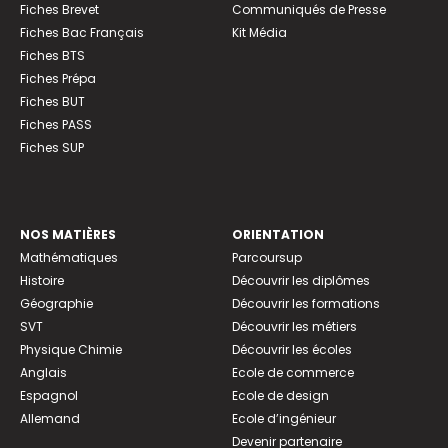
Fiches Brevet
Communiqués de Presse
Fiches Bac Français
Kit Média
Fiches BTS
Fiches Prépa
Fiches BUT
Fiches PASS
Fiches SUP
NOS MATIÈRES
ORIENTATION
Mathématiques
Parcoursup
Histoire
Découvrir les diplômes
Géographie
Découvrir les formations
SVT
Découvrir les métiers
Physique Chimie
Découvrir les écoles
Anglais
Ecole de commerce
Espagnol
Ecole de design
Allemand
Ecole d’ingénieur
Devenir partenaire