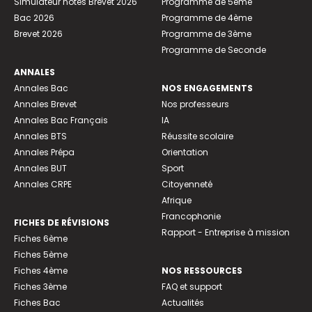
Simulateur notes Brevet 2026
Programme de 5ème
Bac 2026
Programme de 4ème
Brevet 2026
Programme de 3ème
Programme de Seconde
ANNALES
Annales Bac
NOS ENGAGEMENTS
Annales Brevet
Nos professeurs
Annales Bac Français
IA
Annales BTS
Réussite scolaire
Annales Prépa
Orientation
Annales BUT
Sport
Annales CRPE
Citoyenneté
Afrique
Francophonie
FICHES DE RÉVISIONS
Rapport - Entreprise à mission
Fiches 6ème
Fiches 5ème
Fiches 4ème
NOS RESSOURCES
Fiches 3ème
FAQ et support
Fiches Bac
Actualités