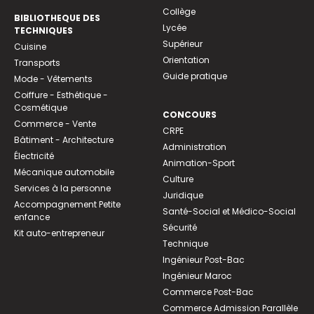
Collège
BIBLIOTHEQUE DES
Lycée
TECHNIQUES
Supérieur
Cuisine
Orientation
Transports
Guide pratique
Mode - Vêtements
Coiffure - Esthétique -
Cosmétique
CONCOURS
Commerce - Vente
CRPE
Bâtiment - Architecture
Administration
Électricité
Animation-Sport
Mécanique automobile
Culture
Services à la personne
Juridique
Accompagnement Petite
Santé-Social et Médico-Social
enfance
Sécurité
Kit auto-entrepreneur
Technique
Ingénieur Post-Bac
Ingénieur Maroc
Commerce Post-Bac
Commerce Admission Parallèle