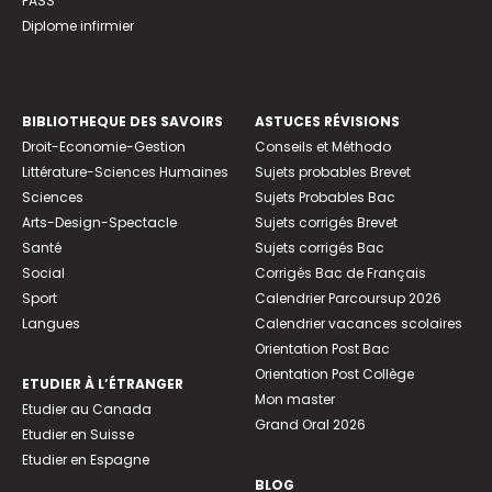
PASS
Diplome infirmier
BIBLIOTHEQUE DES SAVOIRS
ASTUCES RÉVISIONS
Droit-Economie-Gestion
Conseils et Méthodo
Littérature-Sciences Humaines
Sujets probables Brevet
Sciences
Sujets Probables Bac
Arts-Design-Spectacle
Sujets corrigés Brevet
Santé
Sujets corrigés Bac
Social
Corrigés Bac de Français
Sport
Calendrier Parcoursup 2026
Langues
Calendrier vacances scolaires
Orientation Post Bac
Orientation Post Collège
ETUDIER À L’ÉTRANGER
Mon master
Etudier au Canada
Grand Oral 2026
Etudier en Suisse
Etudier en Espagne
BLOG