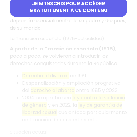
JE M’INSCRIS POUR ACCÉDER
chicas tenían que leer la
Guía de la Buena
GRATUITEMENT À CE CONTENU
Esposa
. Se suspendió el divorcio y la mujer
dependía esencialmente de su padre y después,
de su marido.
La Transición española (1975-actualidad)
A partir de la Transición española (1975)
,
poco a poco, se volvieron a introducir los
derechos conquistados durante la República.
Derecho al divorcio
en 1981
Despenalización y ampliación progresiva
del
derecho al aborto
entre 1985 y 2022
2004: se aprobó una
ley contra la violencia
de género
y en 2022, la
ley de garantía de
libertad sexual
que enfoca particularmente
en la noción de consentimiento.
Situación actual