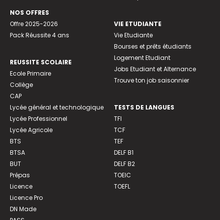
NOS OFFRES
Offre 2025-2026
VIE ETUDIANTE
Pack Réussite 4 ans
Vie Etudiante
Bourses et prêts étudiants
Logement Etudiant
REUSSITE SCOLAIRE
Jobs Etudiant et Alternance
Ecole Primaire
Trouve ton job saisonnier
Collège
CAP
Lycée général et technologique
TESTS DE LANGUES
Lycée Professionnel
TFI
Lycée Agricole
TCF
BTS
TEF
BTSA
DELF B1
BUT
DELF B2
Prépas
TOEIC
Licence
TOEFL
Licence Pro
DN Made