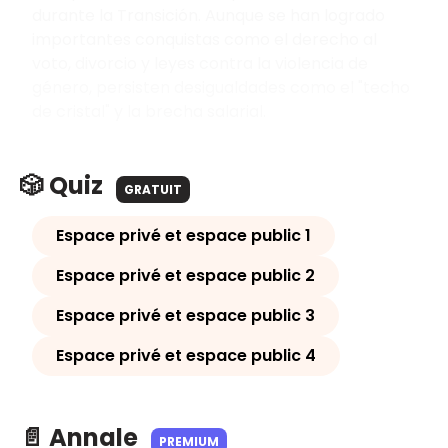
durante la Transición. Aunque se han logrado
importantes conquistas como el derecho al
voto, divorcio y leyes contra la violencia de
género, persisten desigualdades como el "techo
de cristal" y la brecha salarial.
🎲 Quiz
GRATUIT
Espace privé et espace public 1
Espace privé et espace public 2
Espace privé et espace public 3
Espace privé et espace public 4
📄 Annale
PREMIUM