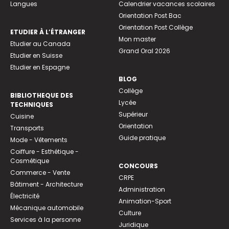
Langues
Calendrier vacances scolaires
Orientation Post Bac
Orientation Post Collège
ETUDIER À L’ÉTRANGER
Mon master
Etudier au Canada
Grand Oral 2026
Etudier en Suisse
Etudier en Espagne
BLOG
Collège
BIBLIOTHEQUE DES
Lycée
TECHNIQUES
Supérieur
Cuisine
Orientation
Transports
Guide pratique
Mode - Vêtements
Coiffure - Esthétique -
Cosmétique
CONCOURS
Commerce - Vente
CRPE
Bâtiment - Architecture
Administration
Électricité
Animation-Sport
Mécanique automobile
Culture
Services à la personne
Juridique