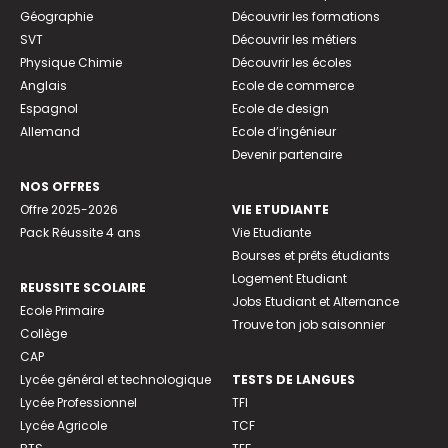
Géographie
Découvrir les formations
SVT
Découvrir les métiers
Physique Chimie
Découvrir les écoles
Anglais
Ecole de commerce
Espagnol
Ecole de design
Allemand
Ecole d’ingénieur
Devenir partenaire
NOS OFFRES
Offre 2025-2026
VIE ETUDIANTE
Pack Réussite 4 ans
Vie Etudiante
Bourses et prêts étudiants
Logement Etudiant
REUSSITE SCOLAIRE
Jobs Etudiant et Alternance
Ecole Primaire
Trouve ton job saisonnier
Collège
CAP
Lycée général et technologique
TESTS DE LANGUES
Lycée Professionnel
TFI
Lycée Agricole
TCF