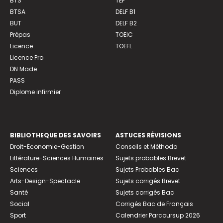
BTS
TEF
BTSA
DELF B1
BUT
DELF B2
Prépas
TOEIC
Licence
TOEFL
Licence Pro
DN Made
PASS
Diplome infirmier
BIBLIOTHEQUE DES SAVOIRS
ASTUCES RÉVISIONS
Droit-Economie-Gestion
Conseils et Méthodo
Littérature-Sciences Humaines
Sujets probables Brevet
Sciences
Sujets Probables Bac
Arts-Design-Spectacle
Sujets corrigés Brevet
Santé
Sujets corrigés Bac
Social
Corrigés Bac de Français
Sport
Calendrier Parcoursup 2026