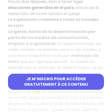
Pocos días después, iban a tener lugar
elecciones generales en el país
, entonces la
reelección de Aznar estaba en juego.
La organización ciudadana a través de mensajes
de texto
La gente, harta de la desinformación por
parte de los medios de comunicación,
empezó a organizarse
. En aquel entonces, las
redes sociales no existían, pero sí, los móviles, y
entonces empezaron a circular
mensajes de
texto
que por ejemplo decían : Al Qaeda ha
reivindicado el atentado de Madrid cuatro veces
y el gobierno lo oculta. Pásalo.
JE M’INSCRIS POUR ACCÉDER
Se organizaron manifestaciones y los
GRATUITEMENT À CE CONTENU
mensajes se volvieron virales.
El tráfico de
SMS
en aquel entonces incrementó
en un 40% según el periódico El País y 11 millones
de personas acudieron a las manifestaciones del
12 de marzo gritando : ¿Quién ha sido, quién ha