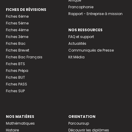
Afrique
Francophonie
FICHES DE RÉVISIONS
Rapport - Entreprise à mission
Fiches 6ème
Fiches 5ème
Fiches 4ème
NOS RESSOURCES
Fiches 3ème
FAQ et support
Fiches Bac
Actualités
Fiches Brevet
Communiqués de Presse
Fiches Bac Français
Kit Média
Fiches BTS
Fiches Prépa
Fiches BUT
Fiches PASS
Fiches SUP
NOS MATIÈRES
ORIENTATION
Mathématiques
Parcoursup
Histoire
Découvrir les diplômes