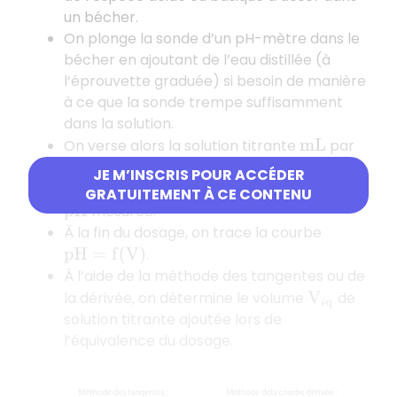
un bécher.
On plonge la sonde d’un pH-mètre dans le
bécher en ajoutant de l’eau distillée (à
l’éprouvette graduée) si besoin de manière
à ce que la sonde trempe suffisamment
dans la solution.
On verse alors la solution titrante
par
m
L
(avec une burette graduée) en
m
L
JE M’INSCRIS POUR ACCÉDER
relevant, lors de chaque ajout, la valeur du
GRATUITEMENT À CE CONTENU
mesurée.
p
H
À la fin du dosage, on trace la courbe
.
p
H
=
f
(
V
)
À l’aide de la méthode des tangentes ou de
la dérivée, on détermine le volume
de
V
é
q
é
solution titrante ajoutée lors de
l’équivalence du dosage.