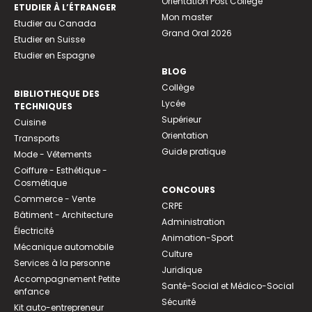
Orientation Post Collège
ETUDIER À L’ÉTRANGER
Mon master
Etudier au Canada
Grand Oral 2026
Etudier en Suisse
Etudier en Espagne
BLOG
Collège
BIBLIOTHEQUE DES
Lycée
TECHNIQUES
Supérieur
Cuisine
Orientation
Transports
Guide pratique
Mode - Vêtements
Coiffure - Esthétique -
Cosmétique
CONCOURS
Commerce - Vente
CRPE
Bâtiment - Architecture
Administration
Électricité
Animation-Sport
Mécanique automobile
Culture
Services à la personne
Juridique
Accompagnement Petite
Santé-Social et Médico-Social
enfance
Sécurité
Kit auto-entrepreneur