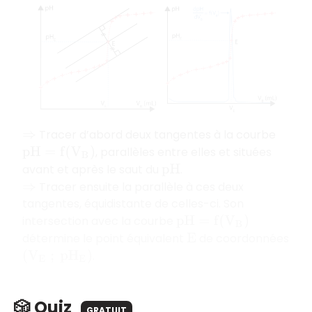
Tracer d’abord deux tangentes à la courbe
⇒
, parallèles entre elles et situées
p
H
=
f
(
V
B
)
avant et après le saut du
.
p
H
Tracer ensuite la parallèle à ces deux
⇒
tangentes, équidistante de celles-ci. Son
intersection avec la courbe
p
H
=
f
(
V
B
)
détermine le point équivalent
de coordonnées
E
.
(
V
E
;
p
H
E
)
🎲 Quiz
GRATUIT