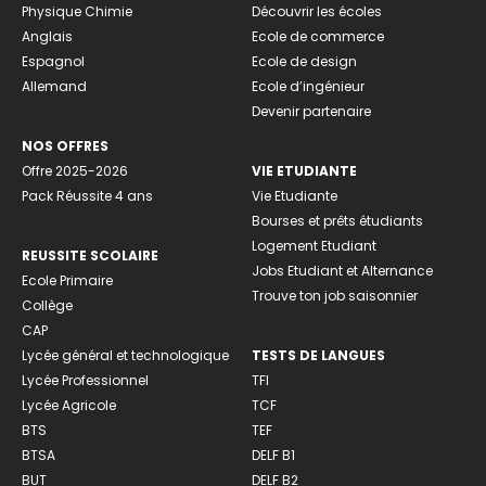
Physique Chimie
Découvrir les écoles
Anglais
Ecole de commerce
Espagnol
Ecole de design
Allemand
Ecole d’ingénieur
Devenir partenaire
NOS OFFRES
Offre 2025-2026
VIE ETUDIANTE
Pack Réussite 4 ans
Vie Etudiante
Bourses et prêts étudiants
Logement Etudiant
REUSSITE SCOLAIRE
Jobs Etudiant et Alternance
Ecole Primaire
Trouve ton job saisonnier
Collège
CAP
Lycée général et technologique
TESTS DE LANGUES
Lycée Professionnel
TFI
Lycée Agricole
TCF
BTS
TEF
BTSA
DELF B1
BUT
DELF B2