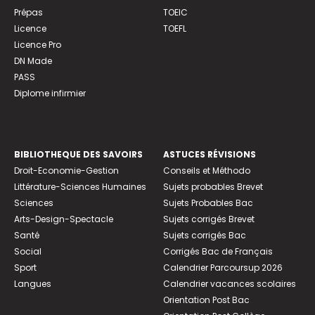
Prépas
TOEIC
Licence
TOEFL
Licence Pro
DN Made
PASS
Diplome infirmier
BIBLIOTHEQUE DES SAVOIRS
ASTUCES RÉVISIONS
Droit-Economie-Gestion
Conseils et Méthodo
Littérature-Sciences Humaines
Sujets probables Brevet
Sciences
Sujets Probables Bac
Arts-Design-Spectacle
Sujets corrigés Brevet
Santé
Sujets corrigés Bac
Social
Corrigés Bac de Français
Sport
Calendrier Parcoursup 2026
Langues
Calendrier vacances scolaires
Orientation Post Bac