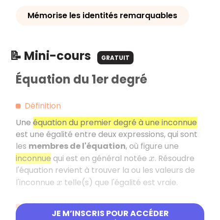
Mémorise les identités remarquables
📝 Mini-cours
GRATUIT
Équation du 1er degré
Définition
Une
équation du premier degré à une inconnue
est une égalité entre deux expressions, qui sont
les
membres de l'équation
, où figure une
inconnue
qui est en général notée
. Résoudre
x
l'équation revient à trouver la ou les valeurs de
l'inconnue
telle(s) que l'égalité est vraie.
x
Méthode de résolution
JE M’INSCRIS POUR ACCÉDER