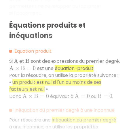
permettent de développer ou factoriser
efficacement.
Équations produits et
inéquations
Équation produit
Si
et
sont des expressions du premier degré,
A
B
est une
équation-produit
.
A
×
B
=
0
Pour la résoudre, on utilise la propriété suivante :
«
un produit est nul si l'un au moins de ses
facteurs est nul
».
Donc
équivaut à
ou
.
A
×
B
=
0
A
=
0
B
=
0
Inéquation du premier degré à une inconnue
Pour résoudre une
inéquation du premier degré
à une inconnue, on utilise les propriétés