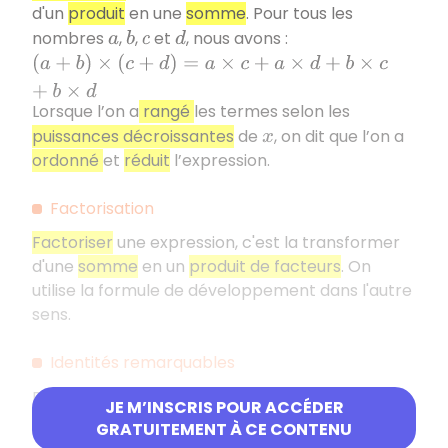
d'un
produit
en une
somme
. Pour tous les
nombres
,
,
et
, nous avons :
a
b
c
d
(
a
+
b
)
×
(
c
+
d
)
=
a
×
c
+
a
×
d
+
b
×
c
+
b
×
d
Lorsque l’on a
rangé
les termes selon les
puissances décroissantes
de
, on dit que l’on a
x
ordonné
et
réduit
l’expression.
Factorisation
Factoriser
une expression, c'est la transformer
d'une
somme
en un
produit de facteurs
. On
utilise la formule de développement dans l'autre
sens.
Identités remarquables
Pour
et
deux nombres, nous avons les
a
b
JE M’INSCRIS POUR ACCÉDER
identités remarquables
suivantes :
GRATUITEMENT À CE CONTENU