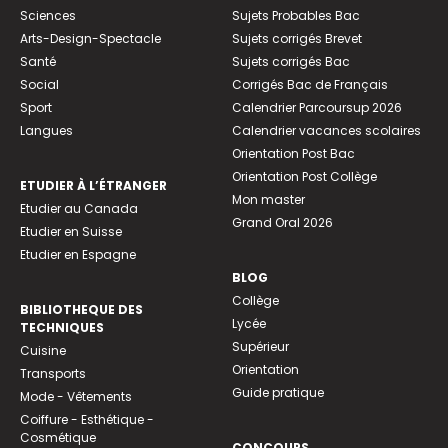
Sciences
Sujets Probables Bac
Arts-Design-Spectacle
Sujets corrigés Brevet
Santé
Sujets corrigés Bac
Social
Corrigés Bac de Français
Sport
Calendrier Parcoursup 2026
Langues
Calendrier vacances scolaires
Orientation Post Bac
Orientation Post Collège
ETUDIER À L’ÉTRANGER
Mon master
Etudier au Canada
Grand Oral 2026
Etudier en Suisse
Etudier en Espagne
BLOG
Collège
BIBLIOTHEQUE DES
Lycée
TECHNIQUES
Supérieur
Cuisine
Orientation
Transports
Guide pratique
Mode - Vêtements
Coiffure - Esthétique -
Cosmétique
CONCOURS