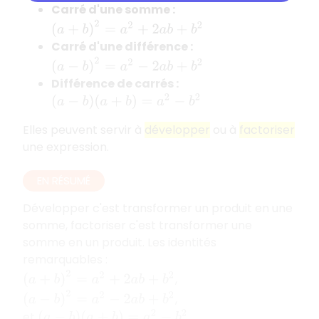
Carré d'une somme :
(
a
+
b
)
2
=
a
2
+
2
a
b
+
b
2
Carré d'une différence :
(
a
−
b
)
2
=
a
2
−
2
a
b
+
b
2
Différence de carrés :
(
a
−
b
)
(
a
+
b
)
=
a
2
−
b
2
Elles peuvent servir à
développer
ou à
factoriser
une expression.
EN RÉSUMÉ
Développer c'est transformer un produit en une
somme, factoriser c'est transformer une
somme en un produit. Les identités
remarquables :
(
a
+
b
)
2
=
a
2
+
2
a
b
+
b
2
,
(
a
−
b
)
2
=
a
2
−
2
a
b
+
b
2
,
et
(
a
−
b
)
(
a
+
b
)
=
a
2
−
b
2