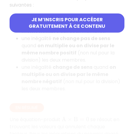
suivantes :
une inégalité
ne change pas de sens
JE M’INSCRIS POUR ACCÉDER
quand
on additionne ou on soustrait le
GRATUITEMENT À CE CONTENU
même nombre
aux deux membres.
une inégalité
ne change pas de sens
quand
on multiplie ou on divise par le
même nombre positif
(non nul pour la
division) les deux membres.
une inégalité
change de sens
quand
on
multiplie ou on divise par le même
nombre négatif
(non nul pour la division)
les deux membres.
EN RÉSUMÉ
Une équation-produit
se résout en
A
×
B
=
0
trouvant les valeurs qui annulent chaque
facteur. Pour les inéquations du premier degré,