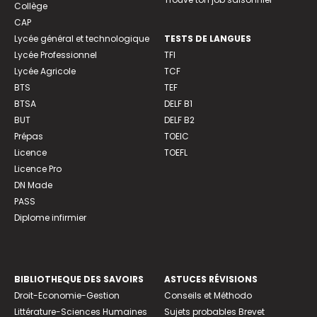
Collège
CAP
Lycée général et technologique
TESTS DE LANGUES
Lycée Professionnel
TFI
Lycée Agricole
TCF
BTS
TEF
BTSA
DELF B1
BUT
DELF B2
Prépas
TOEIC
Licence
TOEFL
Licence Pro
DN Made
PASS
Diplome infirmier
BIBLIOTHEQUE DES SAVOIRS
ASTUCES RÉVISIONS
Droit-Economie-Gestion
Conseils et Méthodo
Littérature-Sciences Humaines
Sujets probables Brevet