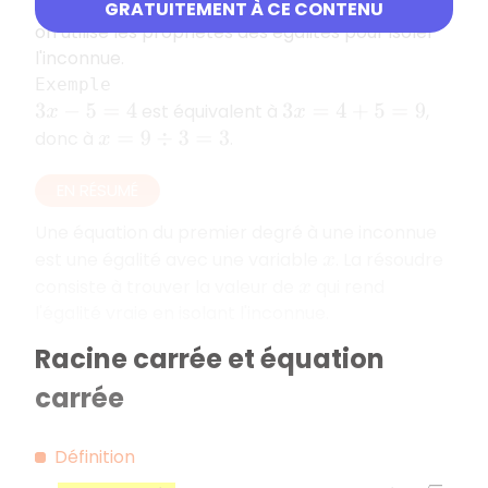
Pour résoudre une équation du premier degré,
GRATUITEMENT À CE CONTENU
on utilise les propriétés des égalités pour isoler
l'inconnue.
Exemple
est équivalent à
,
3
x
−
5
=
4
3
x
=
4
+
5
=
9
donc à
.
x
=
9
÷
3
=
3
EN RÉSUMÉ
Une équation du premier degré à une inconnue
est une égalité avec une variable
. La résoudre
x
consiste à trouver la valeur de
qui rend
x
l'égalité vraie en isolant l'inconnue.
Racine carrée et équation
carrée
Définition