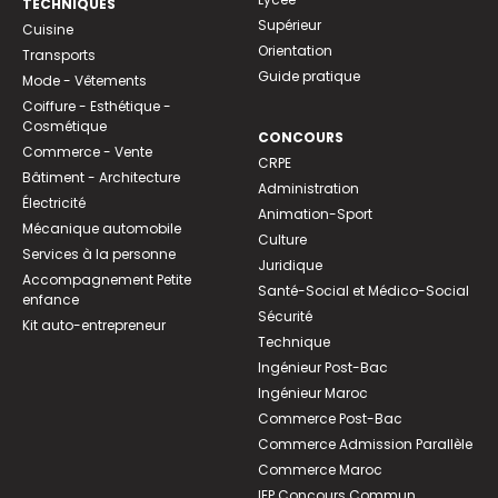
TECHNIQUES
Supérieur
Cuisine
Orientation
Transports
Guide pratique
Mode - Vêtements
Coiffure - Esthétique -
Cosmétique
CONCOURS
Commerce - Vente
CRPE
Bâtiment - Architecture
Administration
Électricité
Animation-Sport
Mécanique automobile
Culture
Services à la personne
Juridique
Accompagnement Petite
Santé-Social et Médico-Social
enfance
Sécurité
Kit auto-entrepreneur
Technique
Ingénieur Post-Bac
Ingénieur Maroc
Commerce Post-Bac
Commerce Admission Parallèle
Commerce Maroc
IEP Concours Commun