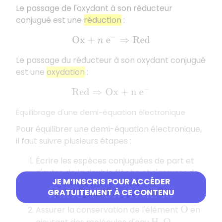
Le passage de l'oxydant à son réducteur
conjugué est une
réduction
:
O
x
+
n
e
−
⇒
R
e
d
Le passage du réducteur à son oxydant conjugué
est une
oxydation
:
R
e
d
⇒
O
x
+
n
e
−
Équilibrage d'une demi-équation électronique
Pour équilibrer une demi-équation électronique,
il faut suivre plusieurs étapes :
Écrire les espèces conjuguées de part et
d'autre de la double flèche et s'assurer de
JE M’INSCRIS POUR ACCÉDER
la conservation des éléments autres que
H
GRATUITEMENT À CE CONTENU
et
.
O
Assurer la conservation de l'élément
en
O