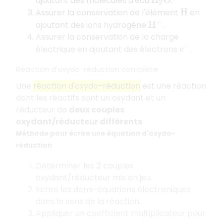
ajoutant des molécules d'eau
.
H
2
O
Assurer la conservation de l'élément
en
H
ajoutant des ions hydrogène
.
H
+
Assurer la conservation de la charge
électrique en ajoutant des électrons
.
e
−
Réaction d'oxydo-réduction complète
Une
réaction d'oxydo-réduction
est une réaction
dont les réactifs sont un oxydant et un
réducteur de
deux couples
oxydant/réducteur différents
.
Méthode pour écrire une équation d'oxydo-
réduction
Déterminer les
couples
2
oxydant/réducteur mis en jeu.
Écrire les demi-équations électroniques
dans le sens de la réaction.
Appliquer un coefficient multiplicateur pour