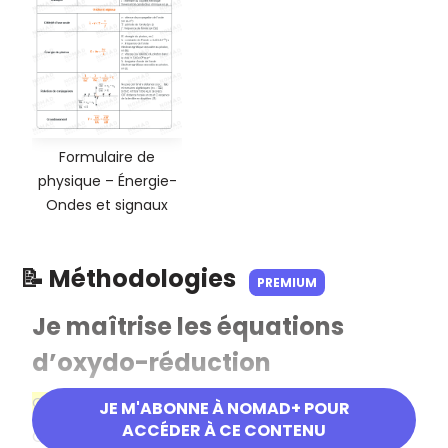
Formulaire de
physique – Énergie-
Ondes et signaux
📝 Méthodologies
PREMIUM
Je maîtrise les équations
d’oxydo-réduction
Objectif
JE M'ABONNE À NOMAD+ POUR
ACCÉDER À CE CONTENU
Comprendre ce qu'est une réaction d'oxydo-