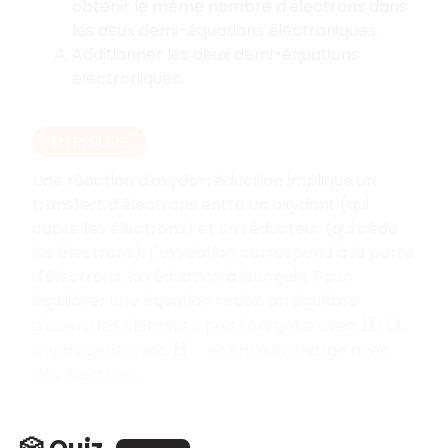
obtenir le même nombre d'électrons dans
les deux demi-équations électroniques.
Additionner les deux demi-équations
électroniques.
EN RÉSUMÉ
Une réaction d'oxydo-réduction implique un
transfert d'électrons entre un oxydant (qui
capte les électrons) et un réducteur (qui cède
les électrons). L'oxydation correspond à la perte
d'électrons, la réduction à leur gain. Pour
équilibrer une équation redox, on équilibre
d'abord les éléments, puis l'oxygène avec
,
H
2
O
l'hydrogène avec
, et enfin la charge avec
H
+
des électrons.