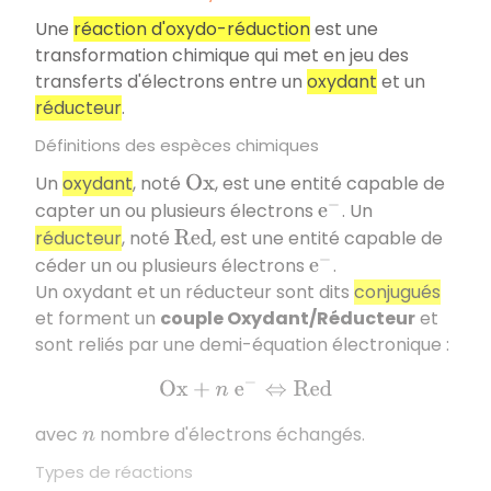
Une
réaction d'oxydo-réduction
est une
transformation chimique qui met en jeu des
transferts d'électrons entre un
oxydant
et un
réducteur
.
Définitions des espèces chimiques
Un
oxydant
, noté
, est une entité capable de
O
x
capter un ou plusieurs électrons
. Un
e
−
réducteur
, noté
, est une entité capable de
R
e
d
céder un ou plusieurs électrons
.
e
−
Un oxydant et un réducteur sont dits
conjugués
et forment un
couple Oxydant/Réducteur
et
sont reliés par une demi-équation électronique :
O
x
+
n
e
−
⇔
R
e
d
avec
nombre d'électrons échangés.
n
Types de réactions