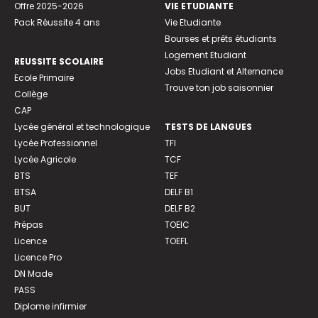
Offre 2025-2026
VIE ETUDIANTE
Pack Réussite 4 ans
Vie Etudiante
Bourses et prêts étudiants
Logement Etudiant
REUSSITE SCOLAIRE
Jobs Etudiant et Alternance
Ecole Primaire
Trouve ton job saisonnier
Collège
CAP
Lycée général et technologique
TESTS DE LANGUES
Lycée Professionnel
TFI
Lycée Agricole
TCF
BTS
TEF
BTSA
DELF B1
BUT
DELF B2
Prépas
TOEIC
Licence
TOEFL
Licence Pro
DN Made
PASS
Diplome infirmier