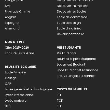
Géographie
Découvrir les formations
SVT
Découvrir les métiers
Physique Chimie
Découvrir les écoles
Anglais
Ecole de commerce
Espagnol
Ecole de design
Allemand
Ecole d’ingénieur
Devenir partenaire
NOS OFFRES
Offre 2025-2026
VIE ETUDIANTE
Pack Réussite 4 ans
Vie Etudiante
Bourses et prêts étudiants
Logement Etudiant
REUSSITE SCOLAIRE
Jobs Etudiant et Alternance
Ecole Primaire
Trouve ton job saisonnier
Collège
CAP
Lycée général et technologique
TESTS DE LANGUES
Lycée Professionnel
TFI
Lycée Agricole
TCF
BTS
TEF