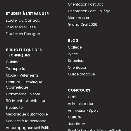
Orientation Post Bac
Orientation Post Collège
ETUDIER À L’ÉTRANGER
Mon master
Etudier au Canada
Grand Oral 2026
Etudier en Suisse
Etudier en Espagne
BLOG
Collège
BIBLIOTHEQUE DES
Lycée
TECHNIQUES
Supérieur
Cuisine
Orientation
Transports
Guide pratique
Mode - Vêtements
Coiffure - Esthétique -
Cosmétique
CONCOURS
Commerce - Vente
CRPE
Bâtiment - Architecture
Administration
Électricité
Animation-Sport
Mécanique automobile
Culture
Services à la personne
Juridique
Accompagnement Petite
Santé-Social et Médico-Social