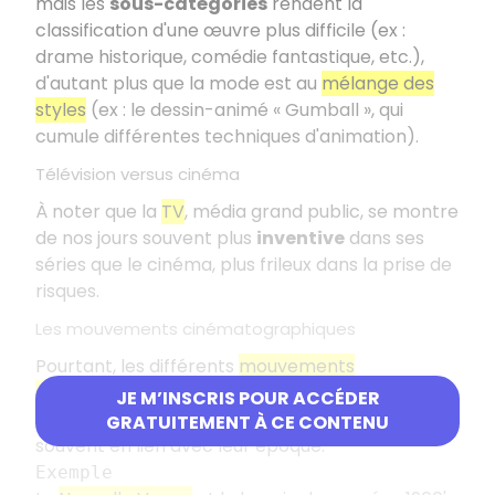
mais les
sous-catégories
rendent la
classification d'une œuvre plus difficile (ex :
drame historique, comédie fantastique, etc.),
d'autant plus que la mode est au
mélange des
styles
(ex : le dessin-animé « Gumball », qui
cumule différentes techniques d'animation).
Télévision versus cinéma
À noter que la
TV
, média grand public, se montre
de nos jours souvent plus
inventive
dans ses
séries que le cinéma, plus frileux dans la prise de
risques.
Les mouvements cinématographiques
Pourtant, les différents
mouvements
cinématographiques
naissent toujours d'une
JE M’INSCRIS POUR ACCÉDER
volonté de casser avec le
modèle dominant
,
GRATUITEMENT À CE CONTENU
souvent en lien avec leur époque.
Exemple