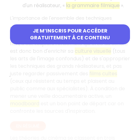
d'un réalisateur, «
la grammaire filmique
».
L'importance de l'ensemble des techniques
Pas de recette magique
: une seule technique,
JE M’INSCRIS POUR ACCÉDER
un seul procédé ne peut garantir le succès d'un
GRATUITEMENT À CE CONTENU
film, c'est toujours l'ensemble qui crée du sens. Il
est donc bon d'enrichir sa
culture visuelle
(tous
les arts de l'image confondus) et de s'approprier
les techniques des grands réalisateurs, et pas
juste regarder passivement des
films cultes
(ceux qui résistent au temps et plaisent au
public comme aux spécialistes). À condition de
mener une veille documentaire active, un
moodboard
est un bon point de départ car on
confronte les sources d'inspiration.
EN RÉSUMÉ
Les théories du cinéma se classent en trois