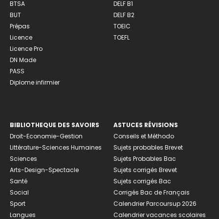
BTSA
DELF B1
BUT
DELF B2
Prépas
TOEIC
Licence
TOEFL
Licence Pro
DN Made
PASS
Diplome infirmier
BIBLIOTHEQUE DES SAVOIRS
ASTUCES RÉVISIONS
Droit-Economie-Gestion
Conseils et Méthodo
Littérature-Sciences Humaines
Sujets probables Brevet
Sciences
Sujets Probables Bac
Arts-Design-Spectacle
Sujets corrigés Brevet
Santé
Sujets corrigés Bac
Social
Corrigés Bac de Français
Sport
Calendrier Parcoursup 2026
Langues
Calendrier vacances scolaires