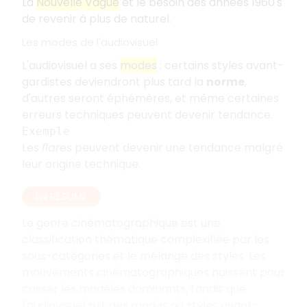
La
Nouvelle Vague
et le besoin des années 1960's
de revenir à plus de naturel.
Les modes de l'audiovisuel
L'audiovisuel a ses
modes
: certains styles avant-
gardistes deviendront plus tard la
norme
,
d'autres seront éphémères, et même certaines
erreurs techniques peuvent devenir tendance.
Exemple
Les
flares
peuvent devenir une tendance malgré
leur origine technique.
EN RÉSUMÉ
Le genre cinématographique est une
classification thématique complexifiée par les
sous-catégories et le mélange des styles. Les
mouvements cinématographiques naissent pour
casser les modèles dominants, tandis que
l'audiovisuel suit des modes où styles avant-