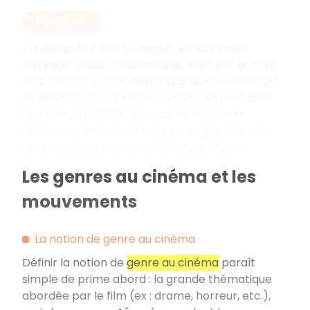
EN RÉSUMÉ
L'audiovisuel a évolué depuis les lanternes
magiques jusqu'au numérique, avec des étapes
clés comme la chronophotographie, l'invention
du cinéma par les frères Lumière en 1895, puis
l'arrivée du parlant, de la couleur et de la
télévision. Les nouvelles technologies doivent
toujours servir la narration avec subtilité.
Les genres au cinéma et les
mouvements
La notion de genre au cinéma
Définir la notion de
genre au cinéma
paraît
simple de prime abord : la grande thématique
abordée par le film (ex : drame, horreur, etc.),