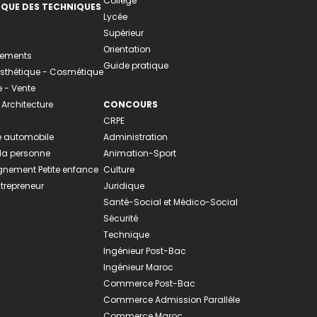
Collège
EQUE DES TECHNIQUES
Lycée
Supérieur
Orientation
tements
Guide pratique
 Esthétique - Cosmétique
- Vente
 Architecture
CONCOURS
CRPE
 automobile
Administration
 la personne
Animation-Sport
ement Petite enfance
Culture
ntrepreneur
Juridique
Santé-Social et Médico-Social
Sécurité
Technique
Ingénieur Post-Bac
Ingénieur Maroc
Commerce Post-Bac
Commerce Admission Parallèle
Commerce Maroc