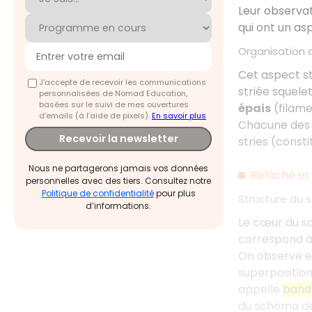
Leur observa
qui ont un asp
Organisation 
Cet aspect st
J'accepte de recevoir les communications
striée squele
personnalisées de Nomad Education,
basées sur le suivi de mes ouvertures
épais
(filam
d'emails (à l’aide de pixels).
En savoir plus
Chacune des u
Recevoir la newsletter
stries (const
Nous ne partagerons jamais vos données
Relâché et
personnelles avec des tiers. Consultez notre
Politique de confidentialité
pour plus
Structure du 
d’informations.
Le cœur du sa
correspond à 
On observe en
superposition
appelle
bande
du schéma de