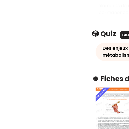
filaments de 
permanence
🎲 Quiz
GR
Des enjeux
métabolism
🍀 Fiches 
PREMIUM