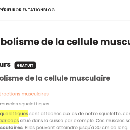
PÉRIEUR
ORIENTATION
BLOG
bolisme de la cellule musc
ours
GRATUIT
lisme de la cellule musculaire
tractions musculaires
 muscles squelettiques
quelettiques
sont attachés aux os de notre squelette, c
adriceps
situé dans la cuisse par exemple. Ces muscles squ
sculaires
. Elles peuvent atteindre jusqu'à 30 cm de long.