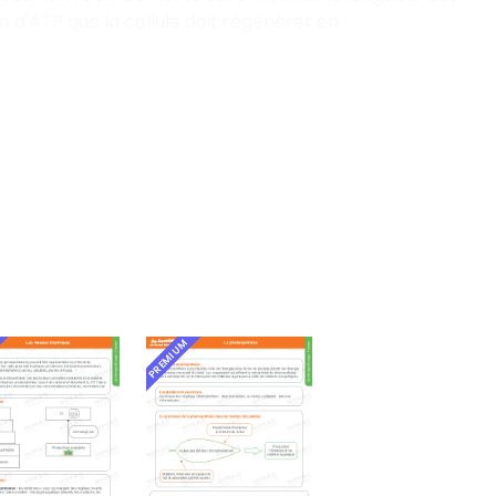
d'ATP que la cellule doit régénérer en
PREMIUM