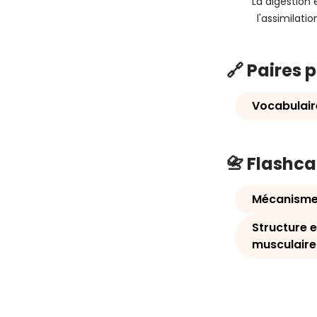
La digestion 
l'assimilatio
🔗 Paires 
Vocabulair
📇 Flashc
Mécanisme 
Structure e
musculaire