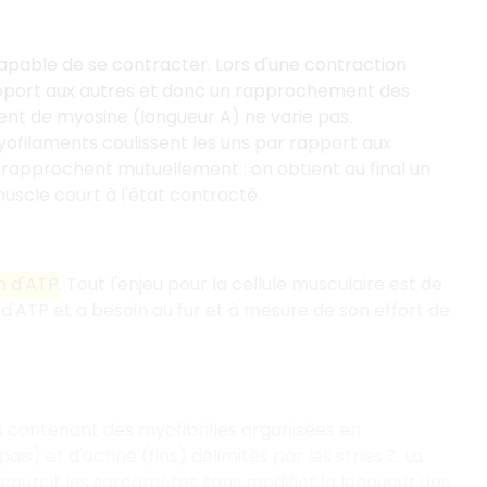
 capable de se contracter. Lors d'une contraction
pport aux autres et donc un rapprochement des
ment de myosine (longueur A) ne varie pas.
myofilaments coulissent les uns par rapport aux
e rapprochent mutuellement : on obtient au final un
uscle court à l'état contracté.
n d'ATP
. Tout l'enjeu pour la cellule musculaire est de
 d'ATP et a besoin au fur et à mesure de son effort de
s contenant des myofibrilles organisées en
 et d'actine (fins) délimités par les stries Z. La
courcit les sarcomères sans modifier la longueur des