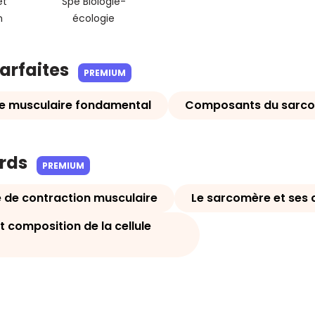
et
Spé Biologie-
n
écologie
parfaites
PREMIUM
e musculaire fondamental
Composants du sarc
ards
PREMIUM
de contraction musculaire
Le sarcomère et ses
t composition de la cellule