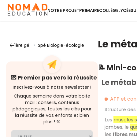
NOTRE PROJET
PRIMAIRE
COLLÈGE
LYCÉE
SU
Le méta
1ère gé
>
Spé Biologie-écologie
📝 Mini-c
💌 Premier pas vers la réussite
Le métabo
Inscrivez-vous à notre newsletter !
Chaque semaine dans votre boite
ATP et con
mail : conseils, contenus
pédagogiques, toutes les clés pour
Structure des
la réussite de vos enfants et bien
Les
muscles s
plus ! 🎯
jambes, le
qu
les
fibres mu