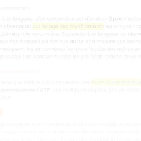
 contraction
ché, la longueur d'un sarcomère est d'environ
2 µm
. Il est
on observe un
coulissage des myofilaments
les uns par ra
, délimitant le sarcomère. Cependant, la longueur du fila
ueur des disques I qui diminue au fur et à mesure que les 
onséquent, les sarcomères les uns à la suite des autres s
lus court et donc un muscle long à l'état relâché et un m
sommation d'ATP
insi que tout le cycle nécessite une
forte consommatio
n permanence l'ATP
. Une cellule ne dispose pas de stock
'ATP.
quelettiques sont composés de fibres musculaires striée
haque sarcomère contient des filaments de myosine (épais)
usculaire résulte du coulissage des myofilaments qui rac