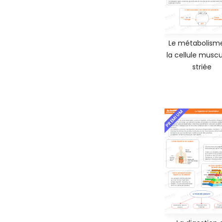
Le métabolism
la cellule muscu
striée
PREMIUM