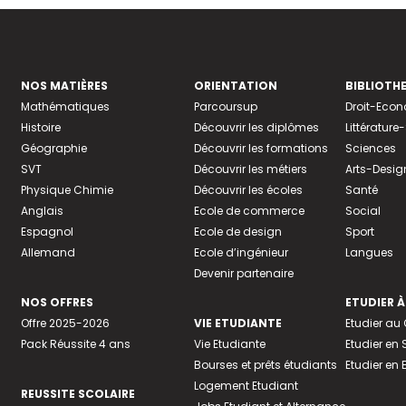
NOS MATIÈRES
ORIENTATION
BIBLIOTH
Mathématiques
Parcoursup
Droit-Eco
Histoire
Découvrir les diplômes
Littératur
Géographie
Découvrir les formations
Sciences
SVT
Découvrir les métiers
Arts-Desig
Physique Chimie
Découvrir les écoles
Santé
Anglais
Ecole de commerce
Social
Espagnol
Ecole de design
Sport
Allemand
Ecole d’ingénieur
Langues
Devenir partenaire
NOS OFFRES
ETUDIER À
Offre 2025-2026
VIE ETUDIANTE
Etudier a
Pack Réussite 4 ans
Vie Etudiante
Etudier en 
Bourses et prêts étudiants
Etudier en
Logement Etudiant
REUSSITE SCOLAIRE