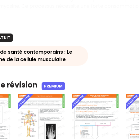
myosine. Ce processus nécessite une forte consommation 
.
ATUIT
 de santé contemporains : Le
e de la cellule musculaire
de révision
PREMIUM
PREMIUM
PREMIUM
PREMIUM