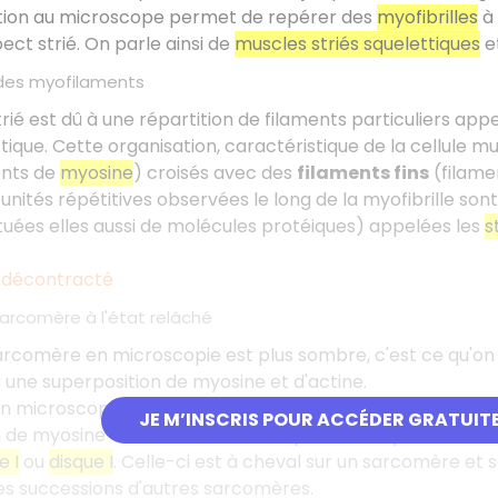
tion au microscope permet de repérer des
myofibrilles
à 
ect strié. On parle ainsi de
muscles striés squelettiques
e
des myofilaments
rié est dû à une répartition de filaments particuliers app
ttique. Cette organisation, caractéristique de la cellule 
ents de
myosine
) croisés avec des
filaments fins
(filame
nités répétitives observées le long de la myofibrille sont
ituées elles aussi de molécules protéiques) appelées les
s
 décontracté
sarcomère à l'état relâché
rcomère en microscopie est plus sombre, c'est ce qu'on
une superposition de myosine et d'actine.
 microscopie des zones plus claires vers les extrémités d
JE M’INSCRIS POUR ACCÉDER GRATUIT
 de myosine et d'actine mais composées uniquement des f
 I
ou
disque I
. Celle-ci est à cheval sur un sarcomère et so
s successions d'autres sarcomères.