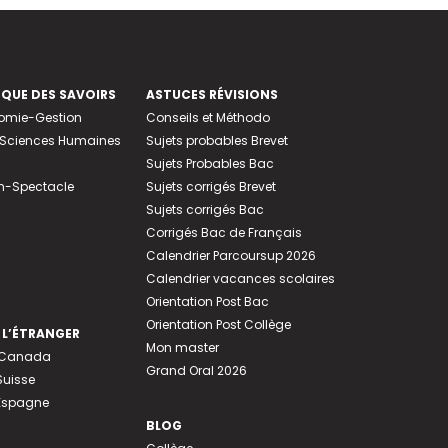
EQUE DES SAVOIRS
ASTUCES RÉVISIONS
nomie-Gestion
Conseils et Méthodo
e-Sciences Humaines
Sujets probables Brevet
Sujets Probables Bac
n-Spectacle
Sujets corrigés Brevet
Sujets corrigés Bac
Corrigés Bac de Français
Calendrier Parcoursup 2026
Calendrier vacances scolaires
Orientation Post Bac
Orientation Post Collège
 L’ÉTRANGER
Mon master
u Canada
Grand Oral 2026
Suisse
 Espagne
BLOG