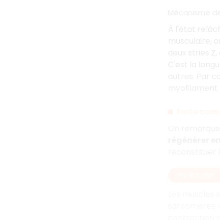
Mécanisme de
À l'état relâ
musculaire, 
deux stries Z
C'est la long
autres. Par c
myofilament p
Forte con
On remarque a
régénérer e
reconstituer l
EN RÉSUMÉ
Les muscles s
sarcomères. C
contraction m