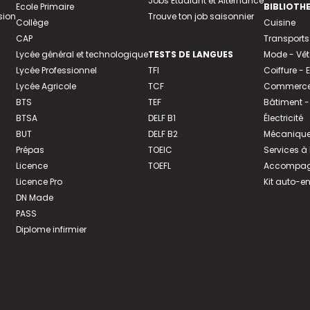
Jobs Etudiant et Alternance
Ecole Primaire
BIBLIOTH
sion
Trouve ton job saisonnier
Collège
Cuisine
CAP
Transports
Lycée général et technologique
TESTS DE LANGUES
Mode - Vê
Lycée Professionnel
TFI
Coiffure -
Lycée Agricole
TCF
Commerce 
BTS
TEF
Bâtiment -
BTSA
DELF B1
Électricité
BUT
DELF B2
Mécanique
Prépas
TOEIC
Services à
Licence
TOEFL
Accompagn
Licence Pro
Kit auto-e
DN Made
PASS
Diplome infirmier