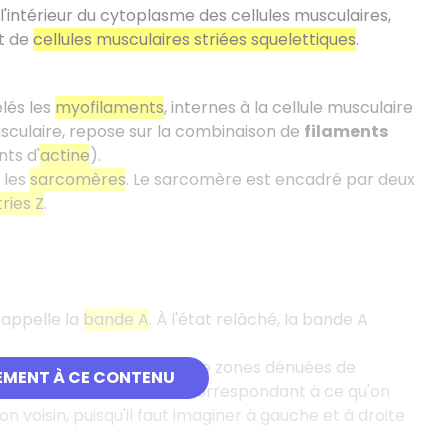
l'intérieur du cytoplasme des cellules musculaires,
t de
cellules musculaires striées squelettiques
.
elés les
myofilaments
, internes à la cellule musculaire
musculaire, repose sur la combinaison de
filaments
nts d'
actine
).
 les
sarcomères
. Le sarcomère est encadré par deux
tries Z
.
 appelle la
bande A
. À l'état relâché, la bande A
es sarcomères : il s'agit de zones dénuées de
EMENT À CE CONTENU
ilaments fins d'actine, correspondant à ce qu'on
n voisin, puisqu'il faut imaginer à gauche et à droite