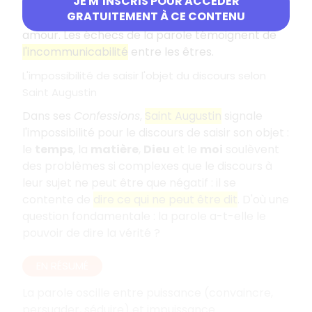
JE M’INSCRIS POUR ACCÉDER
Tirésias). Les poètes ne peuvent que déplorer
GRATUITEMENT À CE CONTENU
l'indifférence et le
silence
de l'objet de leur
amour. Les échecs de la parole témoignent de
l'incommunicabilité
entre les êtres.
L'impossibilité de saisir l'objet du discours selon
Saint Augustin
Dans ses
Confessions
,
Saint Augustin
signale
l'impossibilité pour le discours de saisir son objet :
le
temps
, la
matière
,
Dieu
et le
moi
soulèvent
des problèmes si complexes que le discours à
leur sujet ne peut être que négatif : il se
contente de
dire ce qui ne peut être dit
. D'où une
question fondamentale : la parole a-t-elle le
pouvoir de dire la vérité ?
EN RÉSUMÉ
La parole oscille entre puissance (convaincre,
persuader, séduire) et impuissance