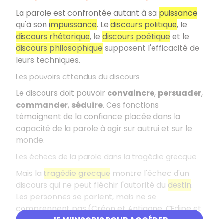
La parole est confrontée autant à sa
puissance
qu'à son
impuissance
. Le
discours politique
, le
discours rhétorique
, le
discours poétique
et le
discours philosophique
supposent l'efficacité de
leurs techniques.
Les pouvoirs attendus du discours
Le discours doit pouvoir
convaincre
,
persuader
,
commander
,
séduire
. Ces fonctions
témoignent de la confiance placée dans la
capacité de la parole à agir sur autrui et sur le
monde.
Les échecs de la parole dans la tragédie grecque
Mais la
tragédie grecque
montre l'échec d'un
discours qui ne peut fléchir l'autorité du
destin
.
Les personnes se parlent, mais ne se
comprennent pas (Créon et Antigone, Œdipe et