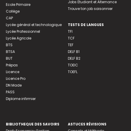
Jobs Etudiant et Alternance
Ecole Primaire
Trouve ton job saisonnier
Collège
CAP
Lycée général et technologique
TESTS DE LANGUES
Lycée Professionnel
TFI
Lycée Agricole
TCF
BTS
TEF
BTSA
DELF B1
BUT
DELF B2
Prépas
TOEIC
Licence
TOEFL
Licence Pro
DN Made
PASS
Diplome infirmier
BIBLIOTHEQUE DES SAVOIRS
ASTUCES RÉVISIONS
Droit-Economie-Gestion
Conseils et Méthodo