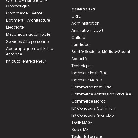
Coiffure - Esthétique -
Cosmétique
CONCOURS
Commerce - Vente
CRPE
Bâtiment - Architecture
Administration
Électricité
Animation-Sport
Mécanique automobile
Culture
Services à la personne
Juridique
Accompagnement Petite
Santé-Social et Médico-Social
enfance
Sécurité
Kit auto-entrepreneur
Technique
Ingénieur Post-Bac
Ingénieur Maroc
Commerce Post-Bac
Commerce Admission Parallèle
Commerce Maroc
IEP Concours Commun
IEP Concours Grenoble
TAGE MAGE
Score IAE
Tests de Logique