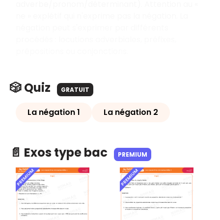
adverbe/pronom/déterminant). Attention au «
ne » explétif qui n'exprime pas la négation. La
négation peut s'exprimer par différents
procédés : locutions adverbiales, préfixes,
prépositions ou conjonctions.
🎲 Quiz
GRATUIT
La négation 1
La négation 2
📄 Exos type bac
PREMIUM
PREMIUM
PREMIUM