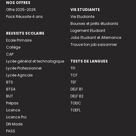
NOS OFFRES
Offre 2025-2026
VIE ETUDIANTE
Pack Réussite 4 ans
Vie Etudiante
Bourses et prêts étudiants
Logement Etudiant
REUSSITE SCOLAIRE
Jobs Etudiant et Alternance
Ecole Primaire
Trouve ton job saisonnier
Collège
CAP
Lycée général et technologique
TESTS DE LANGUES
Lycée Professionnel
TFI
Lycée Agricole
TCF
BTS
TEF
BTSA
DELF B1
BUT
DELF B2
Prépas
TOEIC
Licence
TOEFL
Licence Pro
DN Made
PASS