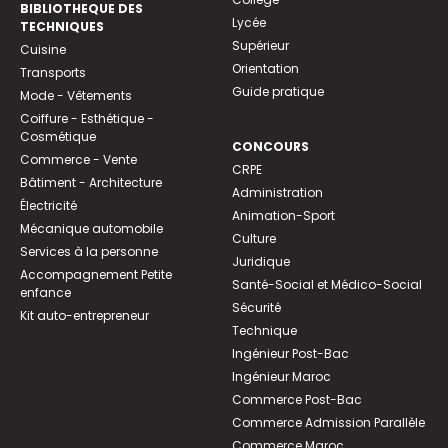
BIBLIOTHEQUE DES
Lycée
TECHNIQUES
Supérieur
Cuisine
Orientation
Transports
Guide pratique
Mode - Vêtements
Coiffure - Esthétique -
Cosmétique
CONCOURS
Commerce - Vente
CRPE
Bâtiment - Architecture
Administration
Électricité
Animation-Sport
Mécanique automobile
Culture
Services à la personne
Juridique
Accompagnement Petite
Santé-Social et Médico-Social
enfance
Sécurité
Kit auto-entrepreneur
Technique
Ingénieur Post-Bac
Ingénieur Maroc
Commerce Post-Bac
Commerce Admission Parallèle
Commerce Maroc