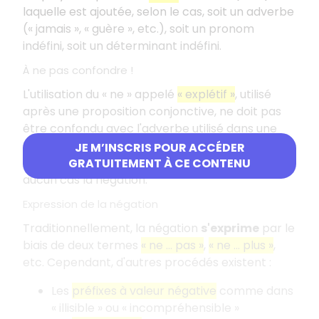
laquelle est ajoutée, selon le cas, soit un adverbe
(« jamais », « guère », etc.), soit un pronom
indéfini, soit un déterminant indéfini.
À ne pas confondre !
L'utilisation du « ne » appelé
« explétif »
, utilisé
après une proposition conjonctive, ne doit pas
être confondu avec l'adverbe utilisé dans une
tournure négative. Dans la phrase « nous
JE M’INSCRIS POUR ACCÉDER
craignons qu'il ne vienne », « ne » n'indique en
GRATUITEMENT À CE CONTENU
aucun cas la négation.
Expression de la négation
Traditionnellement, la négation
s'exprime
par le
biais de deux termes
« ne … pas »
,
« ne … plus »
,
etc. Cependant, d'autres procédés existent :
Les
préfixes à valeur négative
comme dans
« illisible » ou « incompréhensible »