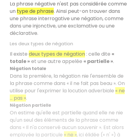
La phrase négative n'est pas considérée comme
un
type de phrase
. Ainsi peut-on trouver dans
une phrase interrogative une négation, comme
dans une injonctive, une exclamative ou une
déclarative.
Les deux types de négation
Il existe
deux types de négation
: celle dite
«
totale »
et une autre appelée
« partielle »
.
Négation totale
Dans la première, la négation nie l'ensemble de
la phrase comme dans « il ne fait pas beau ». On
utilise pour l'exprimer la locution adverbiale
« ne
… pas »
.
Négation partielle
On estime qu'elle est partielle quand elle ne nie
qu'un seul des éléments de la phrase comme
dans « Il n'a conservé aucun souvenir ». Est alors
employée la particule
« ne »
, ici élidée (« n' ») à