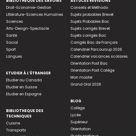
BIBLIOTHEQUE DES SAVOIRS
ASTUCES RÉVISIONS
Droit-Economie-Gestion
Conseils et Méthodo
Littérature-Sciences Humaines
Sujets probables Brevet
Sciences
Sujets Probables Bac
Arts-Design-Spectacle
Sujets corrigés Brevet
Santé
Sujets corrigés Bac
Social
Corrigés Bac de Français
Sport
Calendrier Parcoursup 2026
Langues
Calendrier vacances scolaires
Orientation Post Bac
Orientation Post Collège
ETUDIER À L’ÉTRANGER
Mon master
Etudier au Canada
Grand Oral 2026
Etudier en Suisse
Etudier en Espagne
BLOG
Collège
BIBLIOTHEQUE DES
Lycée
TECHNIQUES
Supérieur
Cuisine
Orientation
Transports
Guide pratique