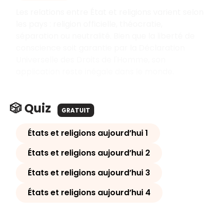
Les relations entre État et religions varient selon
les pays : religion officielle, théocratie,
séparation ou neutralité. Bien que la liberté de
conscience soit garantie par la Déclaration
Universelle des Droits de l'Homme, son
application reste inégale dans le monde.
🎲 Quiz
GRATUIT
États et religions aujourd’hui 1
États et religions aujourd’hui 2
États et religions aujourd’hui 3
États et religions aujourd’hui 4