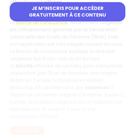
officiellement
athées
.
JE M’INSCRIS POUR ACCÉDER
La liberté de conscience et son application
GRATUITEMENT À CE CONTENU
La
liberté de conscience
, notamment religieuse,
est officiellement garantie par la Déclaration
Universelle des Droits de l'Homme (1948) mais
son application est très inégale suivant les pays.
La liberté de conscience explique la diversité
religieuse aux États-Unis ou en Europe.
La
laïcité
affichée de certains pays n'empêche
cependant pas l'État de favoriser une religion
(Islam en Turquie, orthodoxie en Russie).
Beaucoup d'États exercent des
violences
à
l'égard de certaines religions (Birmanie, Soudan).
Parfois, la pratique religieuse est empêchée car
assimilée par le pouvoir à une forme
d'opposition (Chine).
EN RÉSUMÉ