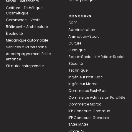
Mode - Vêtements
Coiffure - Esthétique -
Cosmétique
CONCOURS
Commerce - Vente
CRPE
Bâtiment - Architecture
Administration
Électricité
Animation-Sport
Mécanique automobile
Culture
Services à la personne
Juridique
Accompagnement Petite
Santé-Social et Médico-Social
enfance
Sécurité
Kit auto-entrepreneur
Technique
Ingénieur Post-Bac
Ingénieur Maroc
Commerce Post-Bac
Commerce Admission Parallèle
Commerce Maroc
IEP Concours Commun
IEP Concours Grenoble
TAGE MAGE
Score IAE