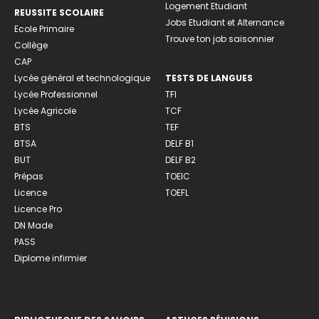
Logement Etudiant
REUSSITE SCOLAIRE
Jobs Etudiant et Alternance
Ecole Primaire
Trouve ton job saisonnier
Collège
CAP
Lycée général et technologique
TESTS DE LANGUES
Lycée Professionnel
TFI
Lycée Agricole
TCF
BTS
TEF
BTSA
DELF B1
BUT
DELF B2
Prépas
TOEIC
Licence
TOEFL
Licence Pro
DN Made
PASS
Diplome infirmier