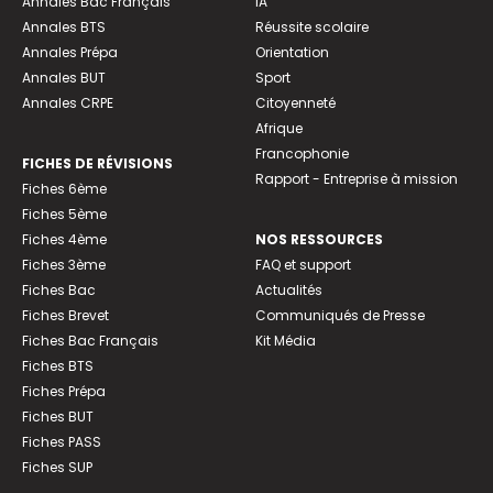
Annales Bac Français
IA
Annales BTS
Réussite scolaire
Annales Prépa
Orientation
Annales BUT
Sport
Annales CRPE
Citoyenneté
Afrique
Francophonie
FICHES DE RÉVISIONS
Rapport - Entreprise à mission
Fiches 6ème
Fiches 5ème
Fiches 4ème
NOS RESSOURCES
Fiches 3ème
FAQ et support
Fiches Bac
Actualités
Fiches Brevet
Communiqués de Presse
Fiches Bac Français
Kit Média
Fiches BTS
Fiches Prépa
Fiches BUT
Fiches PASS
Fiches SUP