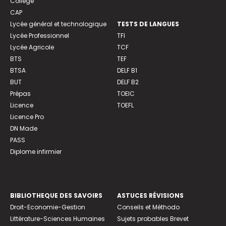
Collège
CAP
Lycée général et technologique
TESTS DE LANGUES
Lycée Professionnel
TFI
Lycée Agricole
TCF
BTS
TEF
BTSA
DELF B1
BUT
DELF B2
Prépas
TOEIC
Licence
TOEFL
Licence Pro
DN Made
PASS
Diplome infirmier
BIBLIOTHEQUE DES SAVOIRS
ASTUCES RÉVISIONS
Droit-Economie-Gestion
Conseils et Méthodo
Littérature-Sciences Humaines
Sujets probables Brevet