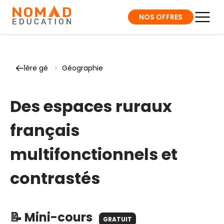
NOS OFFRES
1ère gé
>
Géographie
Des espaces ruraux
français
multifonctionnels et
contrastés
📝 Mini-cours
GRATUIT