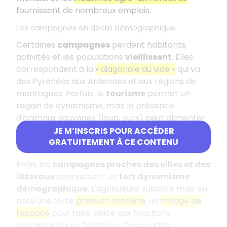
fournissent de nombreux emplois.
Les campagnes en déclin démographique
Certaines
campagnes
perdent habitants,
activités et les populations
vieillissent
. Elles
correspondent à la
« diagonale du vide »
qui va
des Pyrénées aux Ardennes et aux régions de
montagnes. Parfois, le
tourisme
permet un
regain de dynamisme, mais la présence
d'animaux sauvages (loup, ours) peut alimenter
des conflits.
JE M’INSCRIS POUR ACCÉDER
GRATUITEMENT À CE CONTENU
Les campagnes périurbaines en expansion
Enfin, les
campagnes proches des villes et des
littoraux
connaissent un
fort dynamisme
démographique
. L'agriculture subsiste mais on
note une forte
pression foncière
, un
mitage de
l'espace
pour faire place aux fonctions
résidentielles ou tertiaires. Des conflits