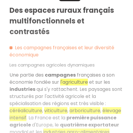
Des espaces ruraux français
multifonctionnels et
contrastés
Les campagnes françaises et leur diversité
économique
Les campagnes agricoles dynamiques
Une partie des
campagnes
françaises a son
économie fondée sur
l'agriculture
et sur les
industries
qui s'y rattachent. Les paysages sont
structurés par l'activité agricole et la
spécialisation des régions est très visible :
céréaliculture
,
viticulture
,
arboriculture
,
élevage
intensif
. La France est la
première puissance
agricole
d'Europe, le
quatrième exportateur
mondial et les
industries agro-alimentaires