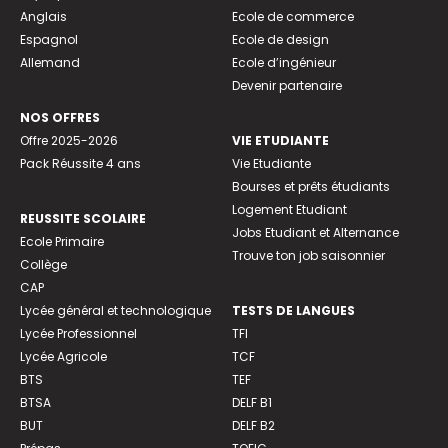
Anglais
Ecole de commerce
Espagnol
Ecole de design
Allemand
Ecole d’ingénieur
Devenir partenaire
NOS OFFRES
Offre 2025-2026
VIE ETUDIANTE
Pack Réussite 4 ans
Vie Etudiante
Bourses et prêts étudiants
Logement Etudiant
REUSSITE SCOLAIRE
Jobs Etudiant et Alternance
Ecole Primaire
Trouve ton job saisonnier
Collège
CAP
Lycée général et technologique
TESTS DE LANGUES
Lycée Professionnel
TFI
Lycée Agricole
TCF
BTS
TEF
BTSA
DELF B1
BUT
DELF B2