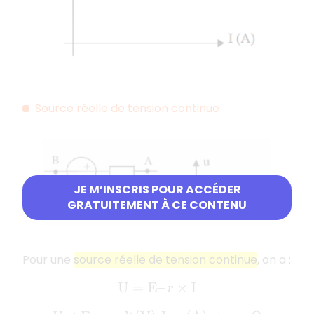
Source réelle de tension continue
JE M’INSCRIS POUR ACCÉDER
GRATUITEMENT À CE CONTENU
Pour une
source réelle de tension continue
, on a :
U
=
E
–
r
×
I