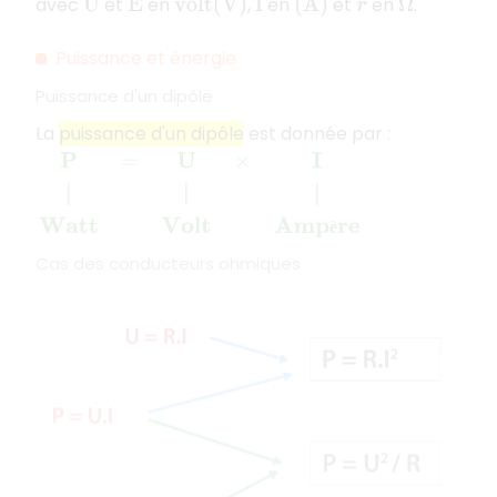
avec
et
en
,
en
et
en
.
U
E
v
o
l
t
(
V
)
I
(
A
)
r
Ω
Puissance et énergie
Puissance d'un dipôle
La
puissance d'un dipôle
est donnée par :
P
=
U
×
I
|
|
|
W
a
t
t
V
o
l
t
A
m
p
è
r
e
è
Cas des conducteurs ohmiques