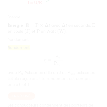
Énergie
Énergie
:
avec
en seconde,
E
=
P
×
Δ
t
Δ
t
E
en Joule
et
en Watt
.
(
J
)
P
(
W
)
Rendement
Rendement
:
η
=
P
u
P
t
o
t
avec
Puissance utile en
et
puissance
P
u
J
P
t
o
t
totale reçue en
. Le rendement est compris
J
entre
et
.
0
1
EN RÉSUMÉ
Les conducteurs contiennent des porteurs de