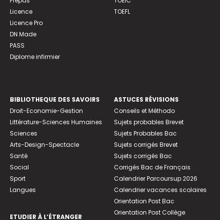
Prépas
TOEIC
Licence
TOEFL
Licence Pro
DN Made
PASS
Diplome infirmier
BIBLIOTHEQUE DES SAVOIRS
ASTUCES RÉVISIONS
Droit-Economie-Gestion
Conseils et Méthodo
Littérature-Sciences Humaines
Sujets probables Brevet
Sciences
Sujets Probables Bac
Arts-Design-Spectacle
Sujets corrigés Brevet
Santé
Sujets corrigés Bac
Social
Corrigés Bac de Français
Sport
Calendrier Parcoursup 2026
Langues
Calendrier vacances scolaires
Orientation Post Bac
Orientation Post Collège
ETUDIER À L’ÉTRANGER