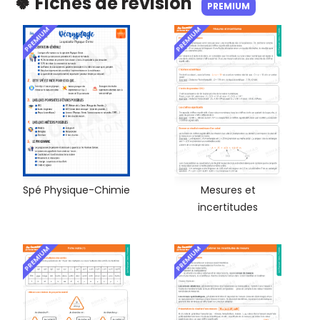
🍀 Fiches de révision
PREMIUM
PREMIUM
PREMIUM
Spé Physique-Chimie
Mesures et
incertitudes
PREMIUM
PREMIUM