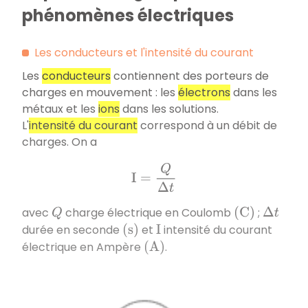
phénomènes électriques
Les conducteurs et l'intensité du courant
Les
conducteurs
contiennent des porteurs de
charges en mouvement : les
électrons
dans les
métaux et les
ions
dans les solutions.
L'
intensité du courant
correspond à un débit de
charges. On a
I
=
Q
Δ
t
avec
charge électrique en Coulomb
;
Q
(
C
)
Δ
t
durée en seconde
et
intensité du courant
(
s
)
I
électrique en Ampère
.
(
A
)