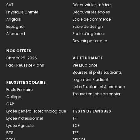
SVT
Découvrir les métiers
Physique Chimie
Découvrir les écoles
Anglais
Ecole de commerce
Espagnol
Ecole de design
Allemand
Ecole d’ingénieur
Devenir partenaire
NOS OFFRES
Offre 2025-2026
VIE ETUDIANTE
Pack Réussite 4 ans
Vie Etudiante
Bourses et prêts étudiants
Logement Etudiant
REUSSITE SCOLAIRE
Jobs Etudiant et Alternance
Ecole Primaire
Trouve ton job saisonnier
Collège
CAP
Lycée général et technologique
TESTS DE LANGUES
Lycée Professionnel
TFI
Lycée Agricole
TCF
BTS
TEF
BTSA
DELF B1