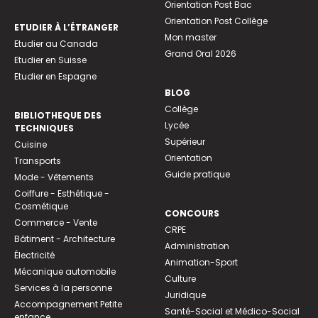
Orientation Post Bac
Orientation Post Collège
ETUDIER À L’ÉTRANGER
Mon master
Etudier au Canada
Grand Oral 2026
Etudier en Suisse
Etudier en Espagne
BLOG
Collège
BIBLIOTHEQUE DES
Lycée
TECHNIQUES
Supérieur
Cuisine
Orientation
Transports
Guide pratique
Mode - Vêtements
Coiffure - Esthétique -
Cosmétique
CONCOURS
Commerce - Vente
CRPE
Bâtiment - Architecture
Administration
Électricité
Animation-Sport
Mécanique automobile
Culture
Services à la personne
Juridique
Accompagnement Petite
Santé-Social et Médico-Social
enfance