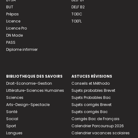
BUT
DELF B2
Prépas
TOEIC
Licence
TOEFL
Licence Pro
DN Made
PASS
Diplome infirmier
BIBLIOTHEQUE DES SAVOIRS
ASTUCES RÉVISIONS
Droit-Economie-Gestion
Conseils et Méthodo
Littérature-Sciences Humaines
Sujets probables Brevet
Sciences
Sujets Probables Bac
Arts-Design-Spectacle
Sujets corrigés Brevet
Santé
Sujets corrigés Bac
Social
Corrigés Bac de Français
Sport
Calendrier Parcoursup 2026
Langues
Calendrier vacances scolaires