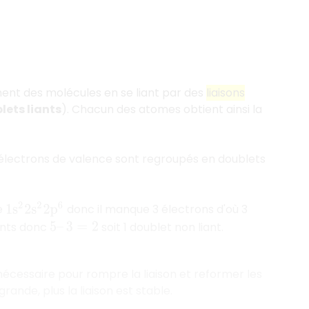
ment des molécules en se liant par des
liaisons
lets liants
). Chacun des atomes obtient ainsi la
 électrons de valence sont regroupés en doublets
e
donc il manque 3 électrons d'où 3
1
s
2
2
s
2
2
p
6
iants donc
soit 1 doublet non liant.
5
–
3
=
2
nécessaire pour rompre la liaison et reformer les
ande, plus la liaison est stable.