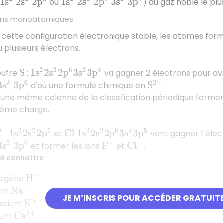
ou
du gaz noble le plu
1
s
2
2
s
2
2
p
6
1
s
2
2
s
2
2
p
6
3
s
2
3
p
6
)
ions monoatomiques
r cette configuration électronique stable, les atomes fo
 plusieurs électrons.
1
s
2
2
s
2
2
p
6
3
s
2
3
p
4
oufre
:
va gagner 2 électrons pour avo
S
d'où une formule chimique en
.
s
2
3
p
6
S
2
−
une même colonne de la classification périodique formen
ême charge.
et
vont gagner 1 élec
1
s
2
2
s
2
2
p
5
C
l
1
s
2
2
s
2
2
p
6
3
s
2
3
p
5
et former les ions
et
.
s
2
3
p
6
F
−
C
l
−
 à connaître
rogène
H
+
ium
N
a
+
JE M’INSCRIS POUR ACCÉDER GRATUIT
assium
K
+
cium
C
a
2
+