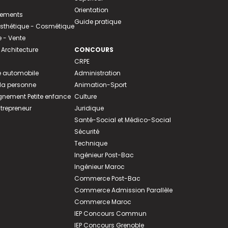
Orientation
tements
Guide pratique
 Esthétique - Cosmétique
- Vente
 Architecture
CONCOURS
CRPE
 automobile
Administration
 la personne
Animation-Sport
ement Petite enfance
Culture
ntrepreneur
Juridique
Santé-Social et Médico-Social
Sécurité
Technique
Ingénieur Post-Bac
Ingénieur Maroc
Commerce Post-Bac
Commerce Admission Parallèle
Commerce Maroc
IEP Concours Commun
IEP Concours Grenoble