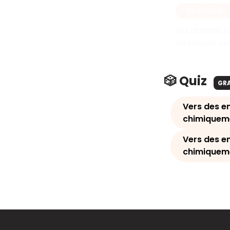
EN RÉSUMÉ
Les atomes te
de liaisons c
🎲 Quiz
GR
Vers des en
chimiqueme
Vers des en
chimiquem