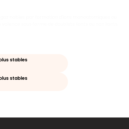
s gaz nobles par formation d'ions monoatomiques ou
 valence sous forme de doublets liants ou non liants.
plus stables
plus stables