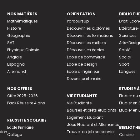
NOS MATIÈRES
ORIENTATION
BIBLIOTH
Mathématiques
Parcoursup
Droit-Eco
Histoire
Découvrir les diplômes
Littératur
Géographie
Découvrir les formations
Sciences
SVT
Découvrir les métiers
Arts-Desig
Physique Chimie
Découvrir les écoles
Santé
Anglais
Ecole de commerce
Social
Espagnol
Ecole de design
Sport
Allemand
Ecole d’ingénieur
Langues
Devenir partenaire
NOS OFFRES
ETUDIER À
Offre 2025-2026
VIE ETUDIANTE
Etudier a
Pack Réussite 4 ans
Vie Etudiante
Etudier en 
Bourses et prêts étudiants
Etudier en
Logement Etudiant
REUSSITE SCOLAIRE
Jobs Etudiant et Alternance
Ecole Primaire
BIBLIOTH
sion
Trouve ton job saisonnier
Collège
Cuisine