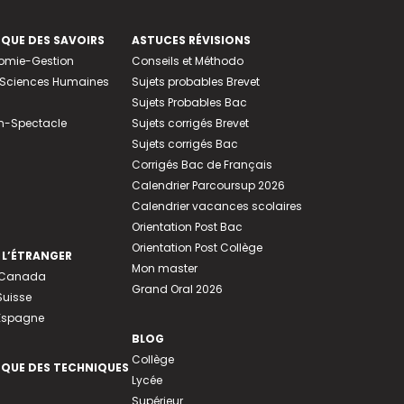
EQUE DES SAVOIRS
ASTUCES RÉVISIONS
nomie-Gestion
Conseils et Méthodo
e-Sciences Humaines
Sujets probables Brevet
Sujets Probables Bac
n-Spectacle
Sujets corrigés Brevet
Sujets corrigés Bac
Corrigés Bac de Français
Calendrier Parcoursup 2026
Calendrier vacances scolaires
Orientation Post Bac
Orientation Post Collège
 L’ÉTRANGER
Mon master
u Canada
Grand Oral 2026
Suisse
 Espagne
BLOG
Collège
EQUE DES TECHNIQUES
Lycée
Supérieur