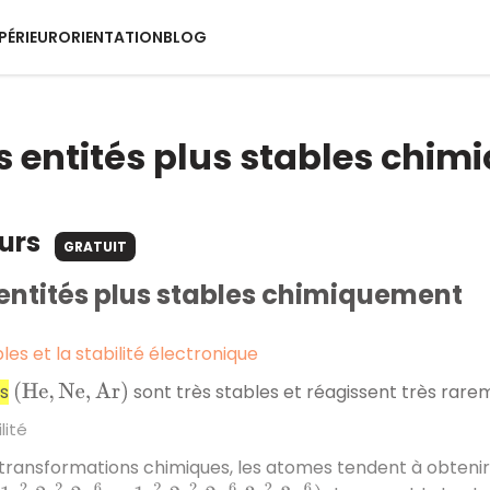
PÉRIEUR
ORIENTATION
BLOG
s entités plus stables chi
ours
GRATUIT
entités plus stables chimiquement
les et la stabilité électronique
s
sont très stables et réagissent très rare
(
H
e
,
N
e
,
A
r
)
lité
 transformations chimiques, les atomes tendent à obteni