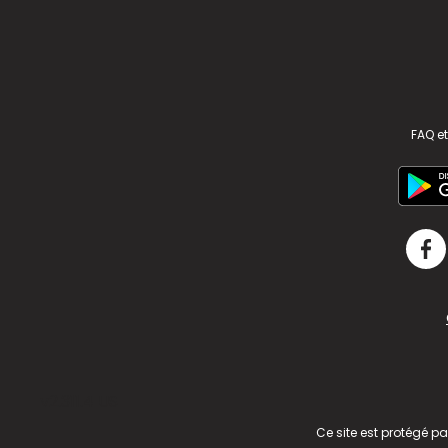
FAQ et
v2.311.4 US
Ce site est protégé p