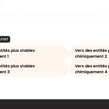
ndent à obtenir la configuration électronique stable de
ovalentes. Le schéma de Lewis représente les électrons de
ATUIT
tités plus stables
Vers des entités 
nt 1
chimiquement 2
tités plus stables
Vers des entités 
ent 3
chimiquement 4