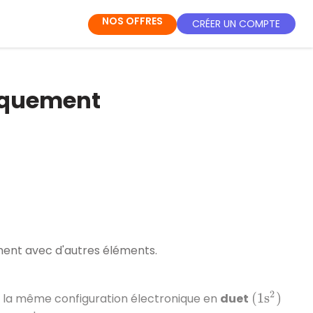
NOS OFFRES
CRÉER UN COMPTE
miquement
ment avec d'autres éléments.
r la même configuration électronique en
duet
(
1
s
2
)