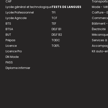
CAP
Transports
Lycée général et technologique
TESTS DE LANGUES
Mode - Vê
Lycée Professionnel
TFI
Coiffure -
Lycée Agricole
TCF
Commerce 
BTS
TEF
Bâtiment -
BTSA
DELF B1
Électricité
BUT
DELF B2
Mécanique
Prépas
TOEIC
Services à
Licence
TOEFL
Accompagn
Licence Pro
Kit auto-e
DN Made
PASS
Diplome infirmier