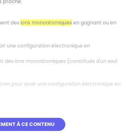
s proche.
rment des
ions monoatomiques
en gagnant ou en
ir une configuration électronique en
t des ions monoatomiques (constitués d'un seul
tron pour avoir une configuration électronique en
EMENT À CE CONTENU