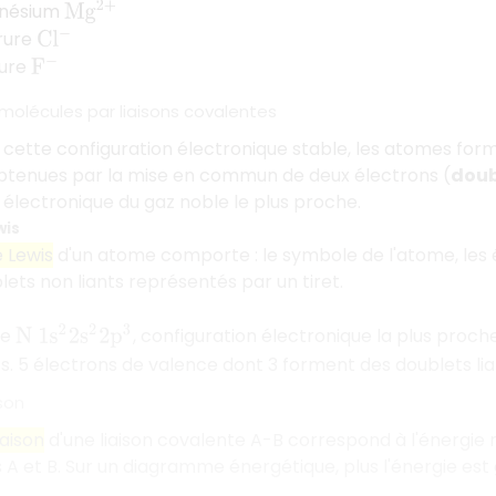
gnésium
M
g
2
+
rure
C
l
−
rure
F
−
molécules par liaisons covalentes
r cette configuration électronique stable, les atomes for
tenues par la mise en commun de deux électrons (
doub
 électronique du gaz noble le plus proche.
wis
 Lewis
d'un atome comporte : le symbole de l'atome, les
lets non liants représentés par un tiret.
te
, configuration électronique la plus proch
N
1
s
2
2
s
2
2
p
3
ts. 5 électrons de valence dont 3 forment des doublets l
ison
iaison
d'une liaison covalente A-B correspond à l'énergie 
A et B. Sur un diagramme énergétique, plus l'énergie est gr