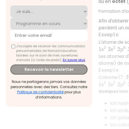
ou en
octet
(
Formation d'
Afin d'obteni
perdant un ou
Exemple
L'atome de s
J'accepte de recevoir les communications
1
s
2
2
s
2
2
p
6
3
personnalisées de Nomad Education,
basées sur le suivi de mes ouvertures
Les atomes d'
d'emails (à l’aide de pixels).
En savoir plus
atome) de m
Recevoir la newsletter
Exemple
Colonne 17 :
F
Nous ne partagerons jamais vos données
1
s
2
2
s
2
2
p
6
3
personnelles avec des tiers. Consultez notre
Quelques ions
Politique de confidentialité
pour plus
d’informations.
Ion hyd
Ion sod
Ion pot
Ion cal