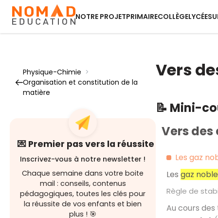
NOTRE PROJET
PRIMAIRE
COLLÈGE
LYCÉE
SU
Vers de
Physique-Chimie
>
Organisation et constitution de la
matière
📝 Mini-c
Vers des 
💌 Premier pas vers la réussite
Les gaz nob
Inscrivez-vous à notre newsletter !
Chaque semaine dans votre boite
Les
gaz noble
mail : conseils, contenus
Règle de stabi
pédagogiques, toutes les clés pour
la réussite de vos enfants et bien
Au cours des
plus ! 🎯