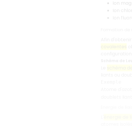
Ion ma
Ion chlo
Ion fluo
Formation de 
Afin d'obteni
covalentes
ob
configuration
Schéma de Le
Le
schéma de
liants ou doub
Exemple
Atome d'azo
doublets lian
Énergie de lia
L'
énergie de l
atomes isolés 