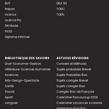
BUT
DELF B2
Prépas
TOEIC
Licence
TOEFL
Licence Pro
DN Made
PASS
Diplome infirmier
BIBLIOTHEQUE DES SAVOIRS
ASTUCES RÉVISIONS
Droit-Economie-Gestion
Conseils et Méthodo
Littérature-Sciences Humaines
Sujets probables Brevet
Sciences
Sujets Probables Bac
Arts-Design-Spectacle
Sujets corrigés Brevet
Santé
Sujets corrigés Bac
Social
Corrigés Bac de Français
Sport
Calendrier Parcoursup 2026
Langues
Calendrier vacances scolaires
Orientation Post Bac