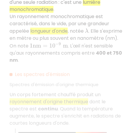
d'une seule radiation : c'est une
lumière
monochromatique
.
Un rayonnement monochromatique est
caractérisé, dans le vide, par une grandeur
appelée
longueur d'onde
, notée
. Elle s'exprime
λ
en mètre ou plus souvent en nanomètre (nm).
1
n
m
=
10
−
9
m
On note
. L'œil n'est sensible
qu'aux rayonnements compris entre
400 et 750
nm
.
Les spectres d'émission
Spectres d'émission d'origine thermique
Un corps fortement chauffé produit un
rayonnement d'origine thermique
dont le
spectre est
continu
. Quand la température
augmente, le spectre s'enrichit en radiations de
courtes longueurs d'onde.