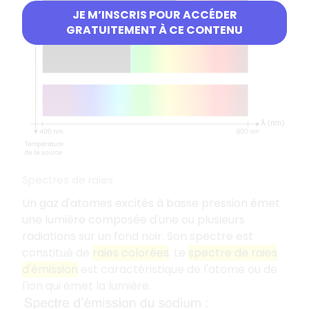
JE M’INSCRIS POUR ACCÉDER
GRATUITEMENT À CE CONTENU
Spectres de raies
Un gaz d'atomes excités à basse pression émet
une lumière composée d'une ou plusieurs
radiations sur un fond noir. Son spectre est
constitué de
raies colorées
. Le
spectre de raies
d'émission
est caractéristique de l'atome ou de
l'ion qui émet la lumière.