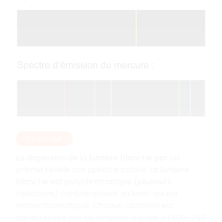
EN RÉSUMÉ
La dispersion de la lumière blanche par un
prisme révèle son spectre coloré. La lumière
blanche est polychromatique (plusieurs
radiations) contrairement au laser qui est
monochromatique. Chaque radiation est
caractérisée par sa longueur d'onde
(400-750
λ