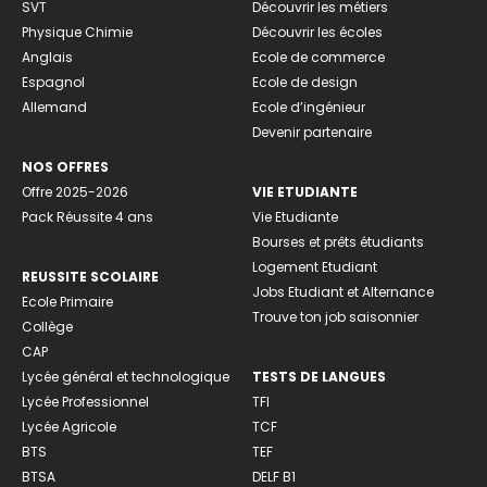
SVT
Découvrir les métiers
Physique Chimie
Découvrir les écoles
Anglais
Ecole de commerce
Espagnol
Ecole de design
Allemand
Ecole d’ingénieur
Devenir partenaire
NOS OFFRES
Offre 2025-2026
VIE ETUDIANTE
Pack Réussite 4 ans
Vie Etudiante
Bourses et prêts étudiants
Logement Etudiant
REUSSITE SCOLAIRE
Jobs Etudiant et Alternance
Ecole Primaire
Trouve ton job saisonnier
Collège
CAP
Lycée général et technologique
TESTS DE LANGUES
Lycée Professionnel
TFI
Lycée Agricole
TCF
BTS
TEF
BTSA
DELF B1