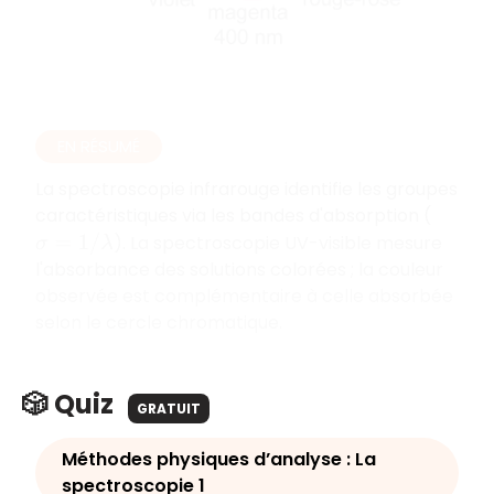
EN RÉSUMÉ
La spectroscopie infrarouge identifie les groupes
caractéristiques via les bandes d'absorption (
). La spectroscopie UV-visible mesure
σ
=
1
/
λ
l'absorbance des solutions colorées ; la couleur
observée est complémentaire à celle absorbée
selon le cercle chromatique.
🎲 Quiz
GRATUIT
Méthodes physiques d’analyse : La
spectroscopie 1