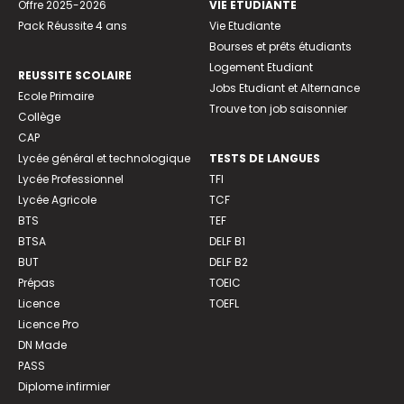
Offre 2025-2026
VIE ETUDIANTE
Pack Réussite 4 ans
Vie Etudiante
Bourses et prêts étudiants
Logement Etudiant
REUSSITE SCOLAIRE
Jobs Etudiant et Alternance
Ecole Primaire
Trouve ton job saisonnier
Collège
CAP
Lycée général et technologique
TESTS DE LANGUES
Lycée Professionnel
TFI
Lycée Agricole
TCF
BTS
TEF
BTSA
DELF B1
BUT
DELF B2
Prépas
TOEIC
Licence
TOEFL
Licence Pro
DN Made
PASS
Diplome infirmier