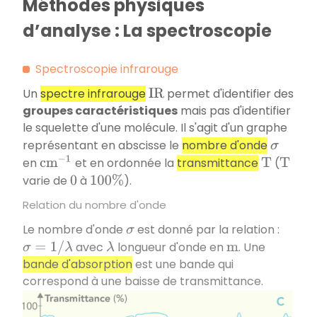
Méthodes physiques
d’analyse : La spectroscopie
Spectroscopie infrarouge
Un
spectre infrarouge
permet d'identifier des
I
R
groupes caractéristiques
mais pas d'identifier
le squelette d'une molécule. Il s'agit d'un graphe
représentant en abscisse le
nombre d'onde
σ
en
et en ordonnée la
transmittance
(
c
m
−
1
T
T
varie de
à
).
0
100
%
Relation du nombre d'onde
Le nombre d'onde
est donné par la relation :
σ
avec
longueur d'onde en
. Une
σ
=
1
/
λ
λ
m
bande d'absorption
est une bande qui
correspond à une baisse de transmittance.