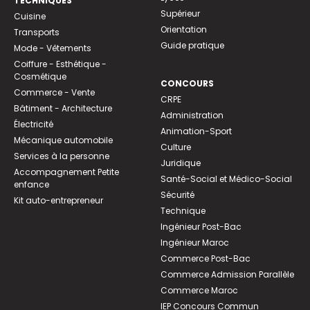
TECHNIQUES
Supérieur
Cuisine
Orientation
Transports
Guide pratique
Mode - Vêtements
Coiffure - Esthétique -
Cosmétique
CONCOURS
Commerce - Vente
CRPE
Bâtiment - Architecture
Administration
Électricité
Animation-Sport
Mécanique automobile
Culture
Services à la personne
Juridique
Accompagnement Petite
Santé-Social et Médico-Social
enfance
Sécurité
Kit auto-entrepreneur
Technique
Ingénieur Post-Bac
Ingénieur Maroc
Commerce Post-Bac
Commerce Admission Parallèle
Commerce Maroc
IEP Concours Commun