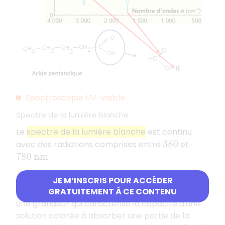
Spectroscopie UV-visible
Spectre de la lumière blanche
Le
spectre de la lumière blanche
est continu
avec des radiations comprises entre
et
380
.
780
n
m
Absorbance d'une solution
JE M’INSCRIS POUR ACCÉDER
L'
absorbance
(sans unité) d'une solution est
GRATUITEMENT À CE CONTENU
A
une grandeur qui caractérise la capacité d'une
solution colorée à absorber une partie de la