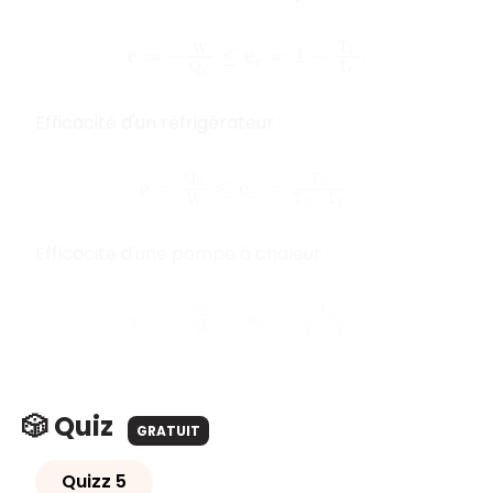
e
=
−
W
Q
C
≤
e
c
=
1
−
T
F
T
C
.
Efficacité d'un réfrigérateur :
e
=
Q
F
W
≤
e
c
=
T
F
T
C
−
T
F
.
Efficacité d'une pompe à chaleur :
e
=
−
Q
C
W
≤
e
c
=
T
C
T
C
−
T
F
.
🎲 Quiz
GRATUIT
Quizz 5