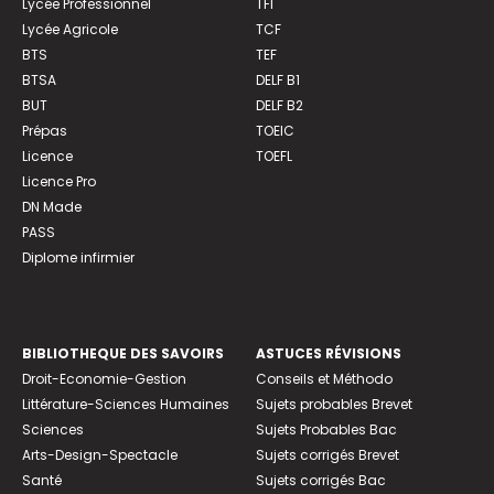
Lycée Professionnel
TFI
Lycée Agricole
TCF
BTS
TEF
BTSA
DELF B1
BUT
DELF B2
Prépas
TOEIC
Licence
TOEFL
Licence Pro
DN Made
PASS
Diplome infirmier
BIBLIOTHEQUE DES SAVOIRS
ASTUCES RÉVISIONS
Droit-Economie-Gestion
Conseils et Méthodo
Littérature-Sciences Humaines
Sujets probables Brevet
Sciences
Sujets Probables Bac
Arts-Design-Spectacle
Sujets corrigés Brevet
Santé
Sujets corrigés Bac