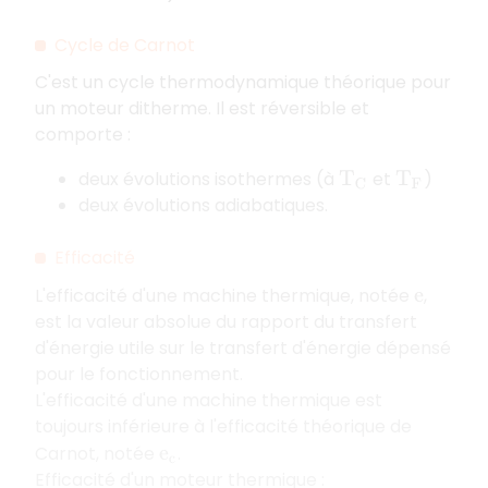
Cycle de Carnot
C'est un cycle thermodynamique théorique pour
un moteur ditherme. Il est réversible et
comporte :
deux évolutions isothermes (à
et
)
T
C
T
F
deux évolutions adiabatiques.
Efficacité
L'efficacité d'une machine thermique, notée
,
e
est la valeur absolue du rapport du transfert
d'énergie utile sur le transfert d'énergie dépensé
pour le fonctionnement.
L'efficacité d'une machine thermique est
toujours inférieure à l'efficacité théorique de
Carnot, notée
.
e
c
Efficacité d'un moteur thermique :