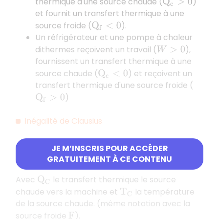
thermique d'une source chaude (
)
Q
c
>
0
et fournit un transfert thermique à une
source froide (
).
Q
f
<
0
Un réfrigérateur et une pompe à chaleur
dithermes reçoivent un travail (
),
W
>
0
fournissent un transfert thermique à une
source chaude (
) et reçoivent un
Q
c
<
0
transfert thermique d'une source froide (
)
Q
f
>
0
Inégalité de Clausius
JE M’INSCRIS POUR ACCÉDER
Q
C
T
C
+
Q
F
T
F
≤
0
GRATUITEMENT À CE CONTENU
Avec
le transfert thermique le source
Q
C
chaude vers la machine et
la température
T
C
de la source chaude. (même notation avec la
source froide
).
F