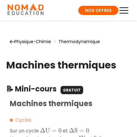
NOS OFFRES
Physique-Chimie
>
Thermodynamique
Machines thermiques
📝 Mini-cours
GRATUIT
Machines thermiques
Cycles
Sur un cycle
et
.
Δ
U
=
0
Δ
S
=
0