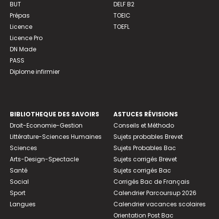
BUT
DELF B2
Prépas
TOEIC
Licence
TOEFL
Licence Pro
DN Made
PASS
Diplome infirmier
BIBLIOTHEQUE DES SAVOIRS
ASTUCES RÉVISIONS
Droit-Economie-Gestion
Conseils et Méthodo
Littérature-Sciences Humaines
Sujets probables Brevet
Sciences
Sujets Probables Bac
Arts-Design-Spectacle
Sujets corrigés Brevet
Santé
Sujets corrigés Bac
Social
Corrigés Bac de Français
Sport
Calendrier Parcoursup 2026
Langues
Calendrier vacances scolaires
Orientation Post Bac