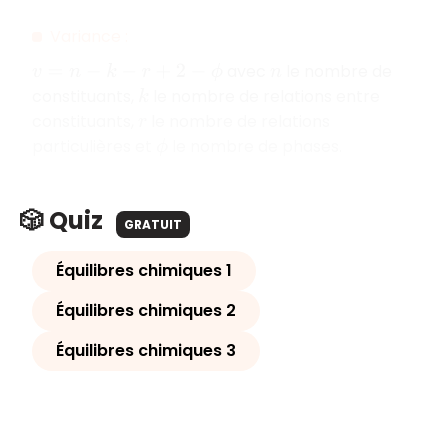
Variance :
avec
le nombre de
v
=
n
−
k
−
r
+
2
−
ϕ
n
constituants,
le nombre de relations entre
k
constituants,
le nombre de relations
r
particulières et
le nombre de phases.
ϕ
🎲 Quiz
GRATUIT
Équilibres chimiques 1
Équilibres chimiques 2
Équilibres chimiques 3