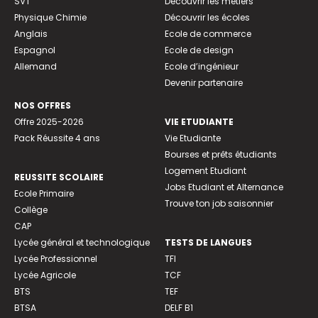
SVT
Découvrir les métiers
Physique Chimie
Découvrir les écoles
Anglais
Ecole de commerce
Espagnol
Ecole de design
Allemand
Ecole d’ingénieur
Devenir partenaire
NOS OFFRES
Offre 2025-2026
VIE ETUDIANTE
Pack Réussite 4 ans
Vie Etudiante
Bourses et prêts étudiants
Logement Etudiant
REUSSITE SCOLAIRE
Jobs Etudiant et Alternance
Ecole Primaire
Trouve ton job saisonnier
Collège
CAP
Lycée général et technologique
TESTS DE LANGUES
Lycée Professionnel
TFI
Lycée Agricole
TCF
BTS
TEF
BTSA
DELF B1