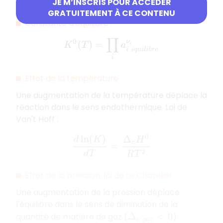
JE M’INSCRIS POUR ACCÉDER
GRATUITEMENT À CE CONTENU
Constante d'équilibre :
K
0
(
T
)
=
∏
i
a
i
é
q
u
i
l
i
b
r
e
ν
i
é
Effet de la température :
Une augmentation de la température déplace la
réaction dans le sens endothermique. Loi de
Van't Hoff :
d
ln
(
K
)
d
T
=
Δ
r
H
0
R
T
2
Effet de la pression, loi de Le Chatelier :
Une augmentation de la pression déplace
l'équilibre dans le sens de diminution de la
quantité de matière de gaz
.
(
Δ
ν
g
a
z
<
0
)