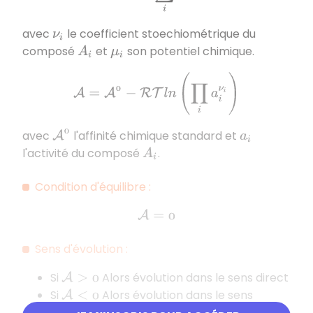
avec
le coefficient stoechiométrique du
ν
i
composé
et
son potentiel chimique.
A
i
μ
i
A
=
A
0
−
R
T
l
n
(
∏
i
a
i
ν
i
)
avec
l'affinité chimique standard et
A
0
a
i
l'activité du composé
.
A
i
Condition d'équilibre :
A
=
0
Sens d'évolution :
Si
Alors évolution dans le sens direct
A
>
0
Si
Alors évolution dans le sens
A
<
0
inverse