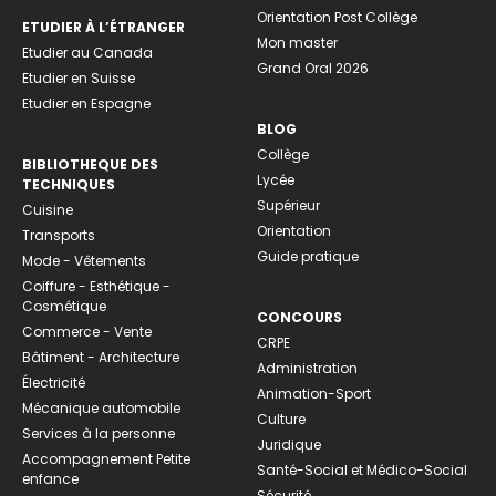
Orientation Post Collège
ETUDIER À L’ÉTRANGER
Mon master
Etudier au Canada
Grand Oral 2026
Etudier en Suisse
Etudier en Espagne
BLOG
Collège
BIBLIOTHEQUE DES
Lycée
TECHNIQUES
Supérieur
Cuisine
Orientation
Transports
Guide pratique
Mode - Vêtements
Coiffure - Esthétique -
Cosmétique
CONCOURS
Commerce - Vente
CRPE
Bâtiment - Architecture
Administration
Électricité
Animation-Sport
Mécanique automobile
Culture
Services à la personne
Juridique
Accompagnement Petite
Santé-Social et Médico-Social
enfance
Sécurité