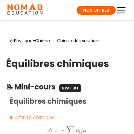
NOS OFFRES
Physique-Chimie
>
Chimie des solutions
Équilibres chimiques
📝 Mini-cours
GRATUIT
Équilibres chimiques
Affinité chimique :
A
=
−
∑
i
ν
i
μ
i