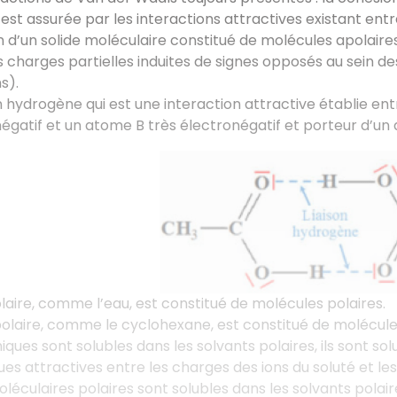
 est assurée par les interactions attractives existant ent
 d’un solide moléculaire constitué de molécules apolaires
s charges partielles induites de signes opposés au sein
s).
on hydrogène qui est une interaction attractive établie e
égatif et un atome B très électronégatif et porteur d’un d
laire, comme l’eau, est constitué de molécules polaires.
olaire, comme le cyclohexane, est constitué de molécule
niques sont solubles dans les solvants polaires, ils sont s
ues attractives entre les charges des ions du soluté et le
oléculaires polaires sont solubles dans les solvants polair