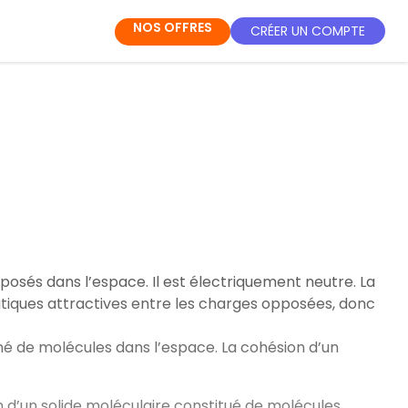
NOS OFFRES
CRÉER UN COMPTE
sposés dans l’espace. Il est électriquement neutre. La
tatiques attractives entre les charges opposées, donc
né de molécules dans l’espace. La cohésion d’un
n d’un solide moléculaire constitué de molécules