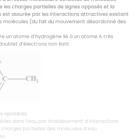
re les charges partielles de signes opposés et la
 est assurée par les interactions attractives existant
 des molécules (du fait du mouvement désordonné des
ntre un atome d’hydrogène lié à un atome A très
oublet d’électrons non liant.
s apolaires.
olubles dans l’eau par établissement d’interactions
s charges partielles des molécules d’eau.
es.