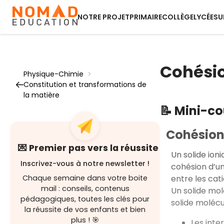
NOTRE PROJET
PRIMAIRE
COLLÈGE
LYCÉE
SU
Cohésio
Physique-Chimie
>
Constitution et transformations de
la matière
📝 Mini-c
Cohésion
💌 Premier pas vers la réussite
Un solide ion
Inscrivez-vous à notre newsletter !
cohésion d’un
entre les cati
Chaque semaine dans votre boite
mail : conseils, contenus
Un solide mol
pédagogiques, toutes les clés pour
solide molécu
la réussite de vos enfants et bien
plus ! 🎯
Les inte