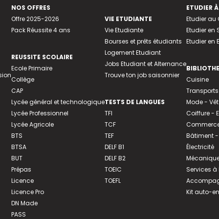
NOS OFFRES
ETUDIER À
Offre 2025-2026
VIE ETUDIANTE
Etudier a
Pack Réussite 4 ans
Vie Etudiante
Etudier en 
Bourses et prêts étudiants
Etudier en
Logement Etudiant
REUSSITE SCOLAIRE
Jobs Etudiant et Alternance
Ecole Primaire
BIBLIOTH
sion
Trouve ton job saisonnier
Collège
Cuisine
CAP
Transports
Lycée général et technologique
TESTS DE LANGUES
Mode - Vê
Lycée Professionnel
TFI
Coiffure -
Lycée Agricole
TCF
Commerce 
BTS
TEF
Bâtiment -
BTSA
DELF B1
Électricité
BUT
DELF B2
Mécanique
Prépas
TOEIC
Services à
Licence
TOEFL
Accompagn
Licence Pro
Kit auto-e
DN Made
PASS