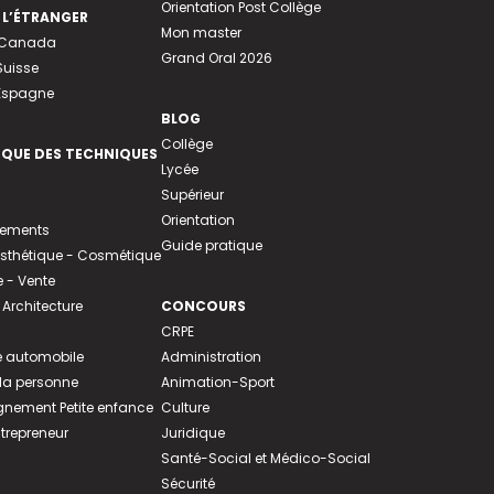
Orientation Post Collège
 L’ÉTRANGER
Mon master
u Canada
Grand Oral 2026
Suisse
 Espagne
BLOG
Collège
EQUE DES TECHNIQUES
Lycée
Supérieur
Orientation
tements
Guide pratique
 Esthétique - Cosmétique
- Vente
 Architecture
CONCOURS
CRPE
 automobile
Administration
 la personne
Animation-Sport
ement Petite enfance
Culture
ntrepreneur
Juridique
Santé-Social et Médico-Social
Sécurité