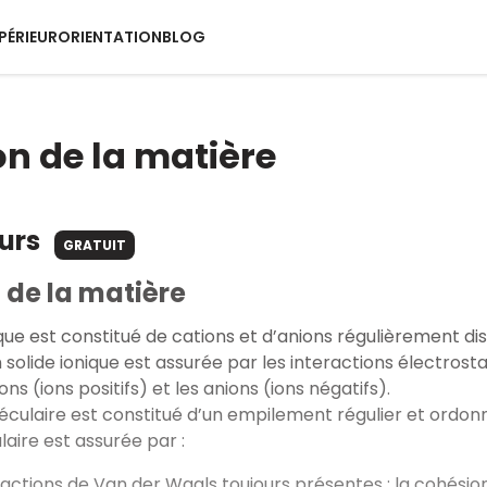
PÉRIEUR
ORIENTATION
BLOG
n de la matière
ours
GRATUIT
 de la matière
ique est constitué de cations et d’anions régulièrement di
 solide ionique est assurée par les interactions électros
ons (ions positifs) et les anions (ions négatifs).
éculaire est constitué d’un empilement régulier et ordon
laire est assurée par :
ractions de Van der Waals toujours présentes : la cohésio