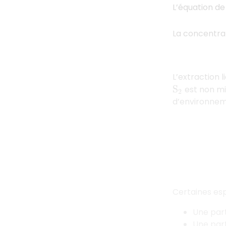
L’équation de 
La concentrat
L’extraction 
est non mi
S
2
d’environneme
Certaines es
Une part
Une part