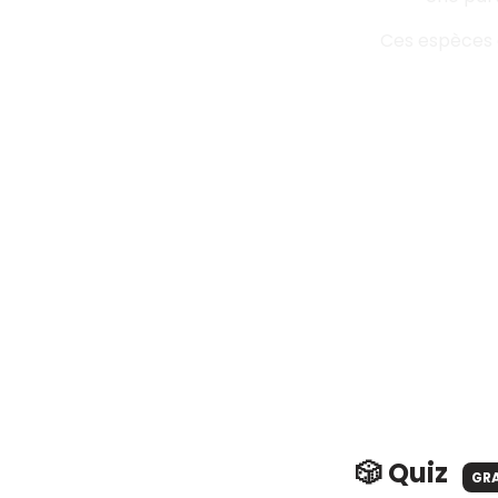
Ces espèces a
🎲 Quiz
GR