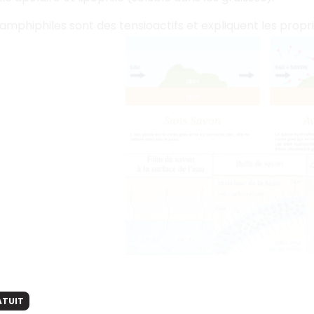
mphiphiles sont des tensioactifs et expliquent les propr
ATUIT