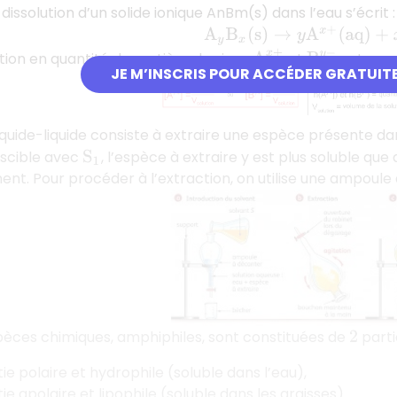
dissolution d’un solide ionique AnBm(s) dans l’eau s’écrit 
A
y
B
x
(
s
)
→
y
A
x
+
(
a
q
)
+
x
B
y
−
(
a
A
x
+
ion en quantité de matière des ions
et
est :
B
y
−
JE M’INSCRIS POUR ACCÉDER GRATUIT
liquide-liquide consiste à extraire une espèce présente da
scible avec
, l’espèce à extraire y est plus soluble que
S
1
nt. Pour procéder à l’extraction, on utilise une ampoule
pèces chimiques, amphiphiles, sont constituées de
parti
2
ie polaire et hydrophile (soluble dans l’eau),
ie apolaire et lipophile (soluble dans les graisses).