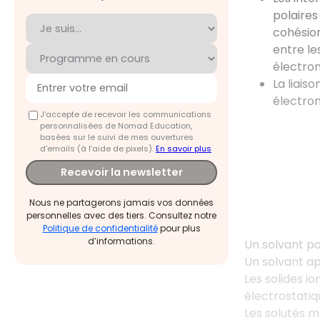
polaires
cohésion
entre le
électron
La liais
électron
J'accepte de recevoir les communications
personnalisées de Nomad Education,
basées sur le suivi de mes ouvertures
d'emails (à l’aide de pixels).
En savoir plus
Recevoir la newsletter
Nous ne partagerons jamais vos données
personnelles avec des tiers. Consultez notre
Politique de confidentialité
pour plus
d’informations.
Un solvant po
Un solvant ap
Les solides io
électrostatiq
Les solutés m