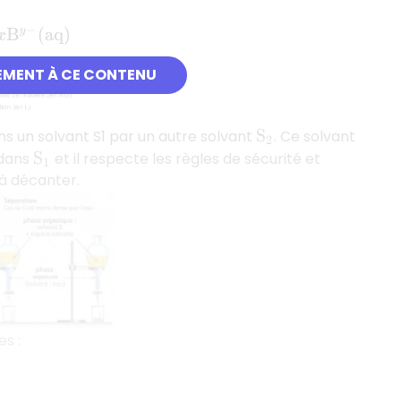
:
q
)
EMENT À CE CONTENU
ns un solvant S1 par un autre solvant
. Ce solvant
S
2
 dans
et il respecte les règles de sécurité et
S
1
 à décanter.
es :