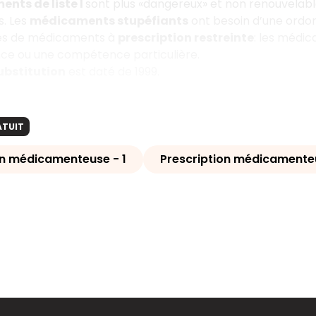
nts de liste I
sont plus «dangereux» et non renouvelabl
s. Les
médicaments stupéfiants
ont besoin d’une ordonn
pes de médicaments à
prescription restreinte
: les médi
nce ou une compétence particulière.
substitution
est daté de 1999.
ATUIT
on médicamenteuse - 1
Prescription médicamente