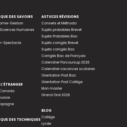
EQUE DES SAVOIRS
ASTUCES RÉVISIONS
nomie-Gestion
Conseils et Méthodo
e-Sciences Humaines
Sujets probables Brevet
Sujets Probables Bac
n-Spectacle
Sujets corrigés Brevet
Sujets corrigés Bac
Corrigés Bac de Français
Calendrier Parcoursup 2026
Calendrier vacances scolaires
Orientation Post Bac
Orientation Post Collège
 L’ÉTRANGER
Mon master
u Canada
Grand Oral 2026
Suisse
 Espagne
BLOG
Collège
EQUE DES TECHNIQUES
Lycée