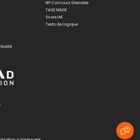
IEP Concours Grenoble
TAGE MAGE
Score IAE
Tests de Logique
tialité
s
ilisation
s’appliquent.