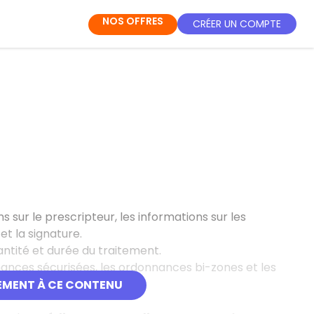
NOS OFFRES
CRÉER UN COMPTE
 sur le prescripteur, les informations sur les
t la signature.
antité et durée du traitement.
ances sécurisées, les ordonnances bi-zones et les
EMENT À CE CONTENU