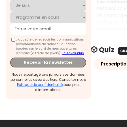
Les médicame
renouvelable
Plusieurs ty
une surveilla
Le droit de 
J'accepte de recevoir les communications
personnalisées de Nomad Education,
🎲 Quiz
basées sur le suivi de mes ouvertures
GR
d'emails (à l’aide de pixels).
En savoir plus
Recevoir la newsletter
Prescripti
Nous ne partagerons jamais vos données
personnelles avec des tiers. Consultez notre
Politique de confidentialité
pour plus
d’informations.