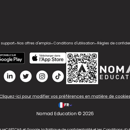
 support
-
Nos offres d'emploi
-
Conditions d'utilisation
-
Règles de confiden
Cliquez-ici pour modifier vos préférences en matière de cookie
FR
Nomad Education © 2026
ar reCAPTCHA et Google, la
Politique de confidentialité
et les
Conditions d’ut