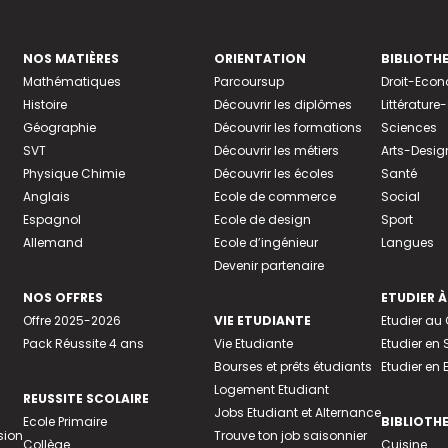
NOS MATIÈRES
ORIENTATION
BIBLIOTH
Mathématiques
Parcoursup
Droit-Eco
Histoire
Découvrir les diplômes
Littératur
Géographie
Découvrir les formations
Sciences
SVT
Découvrir les métiers
Arts-Desig
Physique Chimie
Découvrir les écoles
Santé
Anglais
Ecole de commerce
Social
Espagnol
Ecole de design
Sport
Allemand
Ecole d’ingénieur
Langues
Devenir partenaire
NOS OFFRES
ETUDIER À
Offre 2025-2026
VIE ETUDIANTE
Etudier a
Pack Réussite 4 ans
Vie Etudiante
Etudier en 
Bourses et prêts étudiants
Etudier en
Logement Etudiant
REUSSITE SCOLAIRE
Jobs Etudiant et Alternance
Ecole Primaire
BIBLIOTH
sion
Trouve ton job saisonnier
Collège
Cuisine