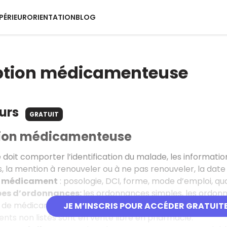
PÉRIEUR
ORIENTATION
BLOG
iption médicamenteuse
ours
GRATUIT
tion médicamenteuse
doit comporter l’identification du malade, les informations
la mention à renouveler ou à ne pas renouveler, la date e
n médicament
: posologie, DCI, forme, mode d’emploi, qu
ypes d’ordonnances:
les ordonnances simples, les ordonn
de médicaments d’exception.
JE M’INSCRIS POUR ACCÉDER GRATUIT
ts non listés sont en vente libre en pharmacie.