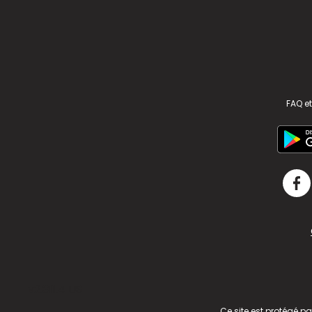
FAQ et
v2.311.4 US
Ce site est protégé p