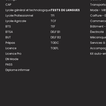
CAP
Transports
Lycée général et technologique
TESTS DE LANGUES
Mode - Vê
Lycée Professionnel
TFI
Coiffure -
Lycée Agricole
TCF
Commerce 
BTS
TEF
Bâtiment -
BTSA
DELF B1
Électricité
BUT
DELF B2
Mécanique
Prépas
TOEIC
Services à
Licence
TOEFL
Accompagn
Licence Pro
Kit auto-e
DN Made
PASS
Diplome infirmier