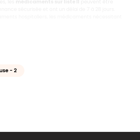
es, les
médicaments sur liste II
peuvent être
ance sécurisée et ont un délai de 7 à 28 jours.
caments hospitaliers, les médicaments nécessitant
use - 2