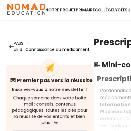
NOTRE PROJET
PRIMAIRE
COLLÈGE
LYCÉE
SU
Prescr
PASS
>
UE 6 : Connaissance du médicament
📝 Mini-c
Prescrip
💌 Premier pas vers la réussite
Inscrivez-vous à notre newsletter !
L’ordonnance 
médicaments, 
Chaque semaine dans votre boite
Informatio
mail : conseils, contenus
pédagogiques, toutes les clés pour
Plusieurs t
la réussite de vos enfants et bien
ordonnances 
plus ! 🎯
Les médicamen