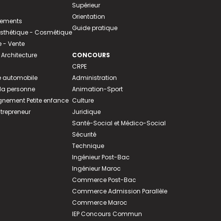
Supérieur
Orientation
tements
Guide pratique
 Esthétique - Cosmétique
- Vente
 Architecture
CONCOURS
CRPE
 automobile
Administration
 la personne
Animation-Sport
ement Petite enfance
Culture
ntrepreneur
Juridique
Santé-Social et Médico-Social
Sécurité
Technique
Ingénieur Post-Bac
Ingénieur Maroc
Commerce Post-Bac
Commerce Admission Parallèle
Commerce Maroc
IEP Concours Commun