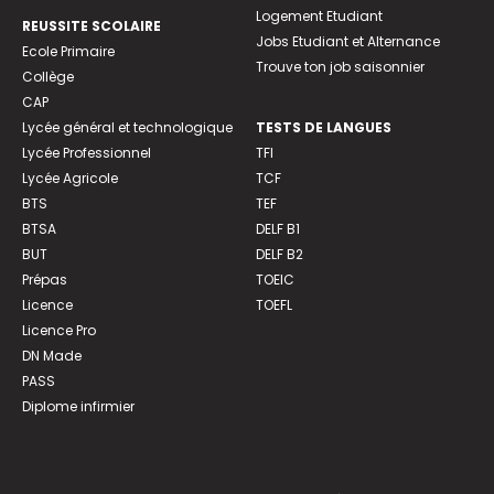
Logement Etudiant
REUSSITE SCOLAIRE
Jobs Etudiant et Alternance
Ecole Primaire
Trouve ton job saisonnier
Collège
CAP
Lycée général et technologique
TESTS DE LANGUES
Lycée Professionnel
TFI
Lycée Agricole
TCF
BTS
TEF
BTSA
DELF B1
BUT
DELF B2
Prépas
TOEIC
Licence
TOEFL
Licence Pro
DN Made
PASS
Diplome infirmier