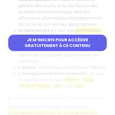
gestion des stocks et la distribution des
produits pharmaceutiques dans les
officines et pharmacies d'établissements
de santé de son secteur géographique.
En laboratoire
en tant que
pharmacien-
biologiste
: où il effectue des analyses.
JE M’INSCRIS POUR ACCÉDER
Les structures hospitalières
: où il fournit
GRATUITEMENT À CE CONTENU
les médicaments distribués aux patients en
suivant les protocoles élaborés avec les
médecins.
L'armée
: en tant que pharmacien militaire.
L'enseignement et la recherche
: au sein
d'organismes tels que l'
Inserm
, l'
Inrae
,
l'
Institut Pasteur
, l'
IRD
ou le
CNRS
.
Pharmacien inspecteur de la santé publique
Il peut également travailler en tant que
pharmacien inspecteur de la santé publique