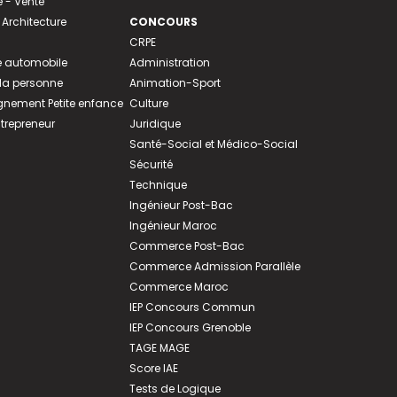
- Vente
 Architecture
CONCOURS
CRPE
 automobile
Administration
 la personne
Animation-Sport
ement Petite enfance
Culture
ntrepreneur
Juridique
Santé-Social et Médico-Social
Sécurité
Technique
Ingénieur Post-Bac
Ingénieur Maroc
Commerce Post-Bac
Commerce Admission Parallèle
Commerce Maroc
IEP Concours Commun
IEP Concours Grenoble
TAGE MAGE
Score IAE
Tests de Logique