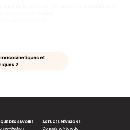
airance ou la demi-vie. L’élimination est hépatique et
s hépatiques et rénales.
t sur ces paramètres.
macocinétiques et
iques 2
EQUE DES SAVOIRS
ASTUCES RÉVISIONS
nomie-Gestion
Conseils et Méthodo