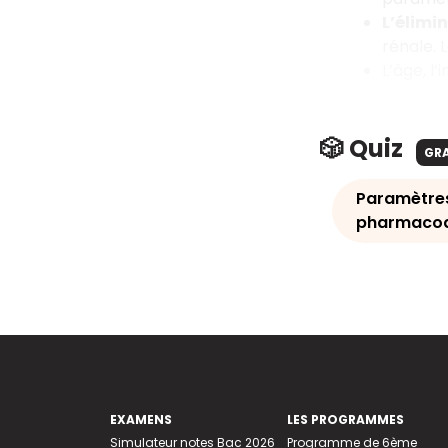
L’élimi
rénale. 
L’âge, l
🎲 Quiz
GR
Paramètre
pharmacod
EXAMENS
LES PROGRAMMES
Simulateur notes Bac 2026
Programme de 6ème