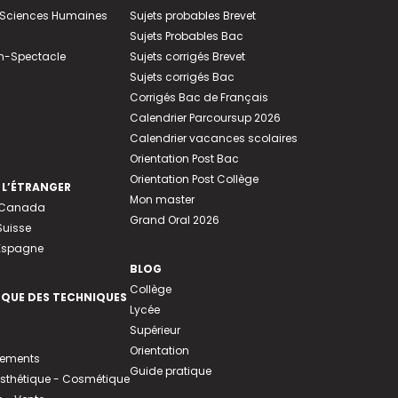
e-Sciences Humaines
Sujets probables Brevet
Sujets Probables Bac
n-Spectacle
Sujets corrigés Brevet
Sujets corrigés Bac
Corrigés Bac de Français
Calendrier Parcoursup 2026
Calendrier vacances scolaires
Orientation Post Bac
Orientation Post Collège
 L’ÉTRANGER
Mon master
u Canada
Grand Oral 2026
Suisse
 Espagne
BLOG
Collège
EQUE DES TECHNIQUES
Lycée
Supérieur
Orientation
tements
Guide pratique
 Esthétique - Cosmétique