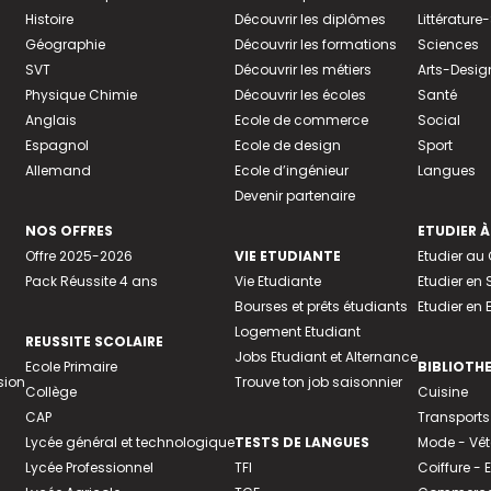
Histoire
Découvrir les diplômes
Littératur
Géographie
Découvrir les formations
Sciences
SVT
Découvrir les métiers
Arts-Desig
Physique Chimie
Découvrir les écoles
Santé
Anglais
Ecole de commerce
Social
Espagnol
Ecole de design
Sport
Allemand
Ecole d’ingénieur
Langues
Devenir partenaire
NOS OFFRES
ETUDIER À
Offre 2025-2026
VIE ETUDIANTE
Etudier a
Pack Réussite 4 ans
Vie Etudiante
Etudier en 
Bourses et prêts étudiants
Etudier en
Logement Etudiant
REUSSITE SCOLAIRE
Jobs Etudiant et Alternance
Ecole Primaire
BIBLIOTH
sion
Trouve ton job saisonnier
Collège
Cuisine
CAP
Transports
Lycée général et technologique
TESTS DE LANGUES
Mode - Vê
Lycée Professionnel
TFI
Coiffure -