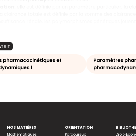
nation:
elle est définie par un paramètre particulier, la cl
La clairance totale est définie par la somme des clairance
’insuffisance rénale, les polymorphismes génétiques jouen
ATUIT
s pharmacocinétiques et
Paramètres phar
ynamiques 1
pharmacodynam
NOS MATIÈRES
ORIENTATION
BIBLIOTH
Mathématiques
Parcoursup
Droit-Eco