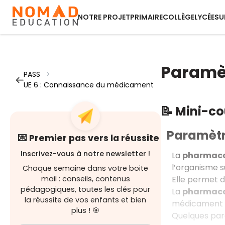
NOTRE PROJET
PRIMAIRE
COLLÈGE
LYCÉE
SU
Paramè
PASS
>
UE 6 : Connaissance du médicament
📝 Mini-c
Paramètr
💌 Premier pas vers la réussite
Inscrivez-vous à notre newsletter !
La
pharmaco
l’organisme 
Chaque semaine dans votre boite
Elle permet d
mail : conseils, contenus
pédagogiques, toutes les clés pour
La
pharmac
la réussite de vos enfants et bien
médicament s
plus ! 🎯
Quelques pa