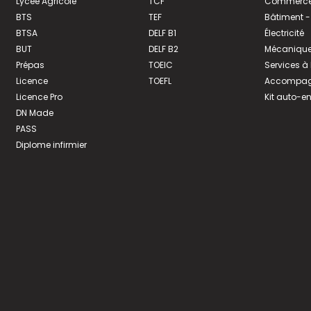
Lycée Agricole
TCF
Commerce 
BTS
TEF
Bâtiment -
BTSA
DELF B1
Électricité
BUT
DELF B2
Mécanique
Prépas
TOEIC
Services à
Licence
TOEFL
Accompagn
Licence Pro
Kit auto-e
DN Made
PASS
Diplome infirmier