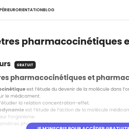
PÉRIEUR
ORIENTATION
BLOG
tres pharmacocinétiques
ours
GRATUIT
es pharmacocinétiques et pharma
cinétique
est l’étude du devenir de la molécule dans l’or
sur le médicament.
’étudier la relation concentration-effet.
odynamie
est l’étude de l’action de la molécule médicame
ur l’organisme.
ramètres pharmacodynamiques:
JE M’INSCRIS POUR ACCÉDER GRATUIT