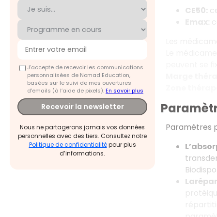
CE50:
ce
Emax
:
ce
Les médicamen
Le médicament
peuvent se fi
J'accepte de recevoir les communications
Marge théra
personnalisées de Nomad Education,
basées sur le suivi de mes ouvertures
Zone thérap
d'emails (à l’aide de pixels).
En savoir plus
Paramètr
Recevoir la newsletter
Paramètres p
Nous ne partagerons jamais vos données
personnelles avec des tiers. Consultez notre
Politique de confidentialité
pour plus
L’absorp
d’informations.
transder
Biodispo
Larépart
protéiqu
répartit
paramèt