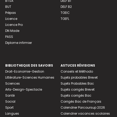
BTSA
DELF B1
BUT
DELF B2
Prépas
TOEIC
Licence
TOEFL
Licence Pro
DN Made
PASS
Diplome infirmier
BIBLIOTHEQUE DES SAVOIRS
ASTUCES RÉVISIONS
Droit-Economie-Gestion
Conseils et Méthodo
Littérature-Sciences Humaines
Sujets probables Brevet
Sciences
Sujets Probables Bac
Arts-Design-Spectacle
Sujets corrigés Brevet
Santé
Sujets corrigés Bac
Social
Corrigés Bac de Français
Sport
Calendrier Parcoursup 2026
Langues
Calendrier vacances scolaires