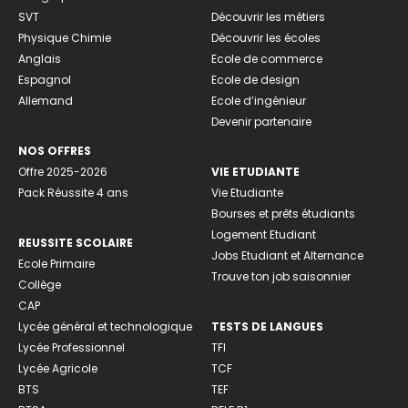
SVT
Découvrir les métiers
Physique Chimie
Découvrir les écoles
Anglais
Ecole de commerce
Espagnol
Ecole de design
Allemand
Ecole d’ingénieur
Devenir partenaire
NOS OFFRES
Offre 2025-2026
VIE ETUDIANTE
Pack Réussite 4 ans
Vie Etudiante
Bourses et prêts étudiants
Logement Etudiant
REUSSITE SCOLAIRE
Jobs Etudiant et Alternance
Ecole Primaire
Trouve ton job saisonnier
Collège
CAP
Lycée général et technologique
TESTS DE LANGUES
Lycée Professionnel
TFI
Lycée Agricole
TCF
BTS
TEF