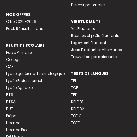
Devenir partenaire
NOS OFFRES
Offre 2025-2026
VIE ETUDIANTE
Pack Réussite 4 ans
Vie Etudiante
Bourses et prêts étudiants
Logement Etudiant
REUSSITE SCOLAIRE
Jobs Etudiant et Alternance
Ecole Primaire
Trouve ton job saisonnier
Collège
CAP
Lycée général et technologique
TESTS DE LANGUES
Lycée Professionnel
TFI
Lycée Agricole
TCF
BTS
TEF
BTSA
DELF B1
BUT
DELF B2
Prépas
TOEIC
Licence
TOEFL
Licence Pro
DN Made