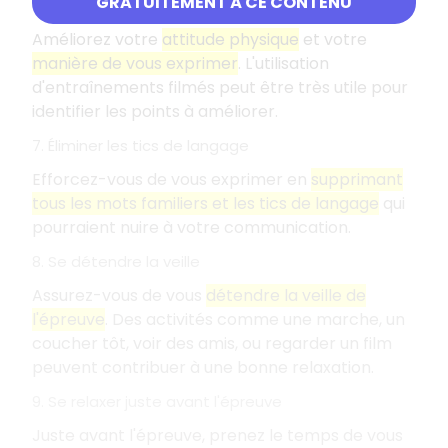
GRATUITEMENT À CE CONTENU
6. Améliorer son expression et son attitude
Améliorez votre
attitude physique
et votre
manière de vous exprimer
. L'utilisation
d'entraînements filmés peut être très utile pour
identifier les points à améliorer.
7. Éliminer les tics de langage
Efforcez-vous de vous exprimer en
supprimant
tous les mots familiers et les tics de langage
qui
pourraient nuire à votre communication.
8. Se détendre la veille
Assurez-vous de vous
détendre la veille de
l'épreuve
. Des activités comme une marche, un
coucher tôt, voir des amis, ou regarder un film
peuvent contribuer à une bonne relaxation.
9. Se relaxer juste avant l'épreuve
Juste avant l'épreuve, prenez le temps de vous