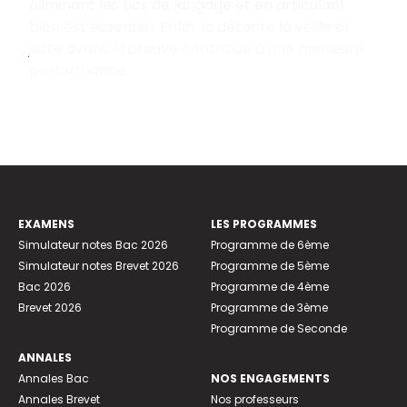
éliminant les tics de langage et en articulant
bien est essentiel. Enfin, la détente la veille et
juste avant l'épreuve contribue à une meilleure
performance.
EXAMENS
LES PROGRAMMES
Simulateur notes Bac 2026
Programme de 6ème
Simulateur notes Brevet 2026
Programme de 5ème
Bac 2026
Programme de 4ème
Brevet 2026
Programme de 3ème
Programme de Seconde
ANNALES
Annales Bac
NOS ENGAGEMENTS
Annales Brevet
Nos professeurs