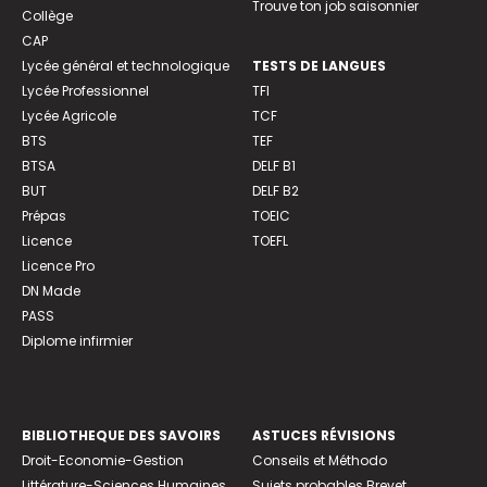
Trouve ton job saisonnier
Collège
CAP
Lycée général et technologique
TESTS DE LANGUES
Lycée Professionnel
TFI
Lycée Agricole
TCF
BTS
TEF
BTSA
DELF B1
BUT
DELF B2
Prépas
TOEIC
Licence
TOEFL
Licence Pro
DN Made
PASS
Diplome infirmier
BIBLIOTHEQUE DES SAVOIRS
ASTUCES RÉVISIONS
Droit-Economie-Gestion
Conseils et Méthodo
Littérature-Sciences Humaines
Sujets probables Brevet