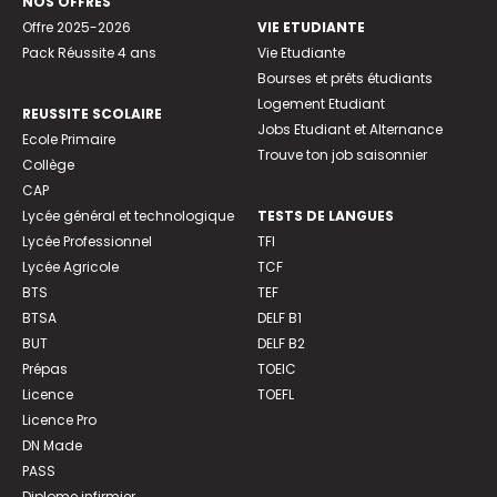
NOS OFFRES
Offre 2025-2026
VIE ETUDIANTE
Pack Réussite 4 ans
Vie Etudiante
Bourses et prêts étudiants
Logement Etudiant
REUSSITE SCOLAIRE
Jobs Etudiant et Alternance
Ecole Primaire
Trouve ton job saisonnier
Collège
CAP
Lycée général et technologique
TESTS DE LANGUES
Lycée Professionnel
TFI
Lycée Agricole
TCF
BTS
TEF
BTSA
DELF B1
BUT
DELF B2
Prépas
TOEIC
Licence
TOEFL
Licence Pro
DN Made
PASS
Diplome infirmier