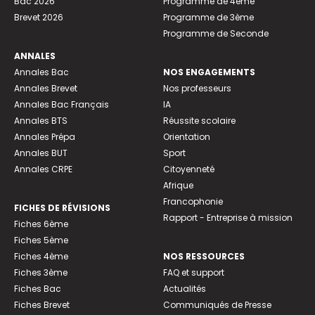
Bac 2026
Programme de 4ème
Brevet 2026
Programme de 3ème
Programme de Seconde
ANNALES
Annales Bac
NOS ENGAGEMENTS
Annales Brevet
Nos professeurs
Annales Bac Français
IA
Annales BTS
Réussite scolaire
Annales Prépa
Orientation
Annales BUT
Sport
Annales CRPE
Citoyenneté
Afrique
Francophonie
FICHES DE RÉVISIONS
Rapport - Entreprise à mission
Fiches 6ème
Fiches 5ème
Fiches 4ème
NOS RESSOURCES
Fiches 3ème
FAQ et support
Fiches Bac
Actualités
Fiches Brevet
Communiqués de Presse