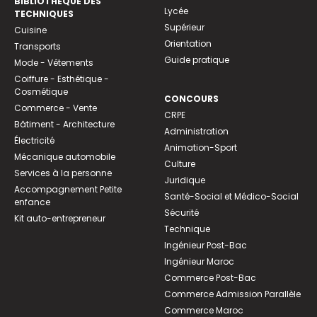
BIBLIOTHEQUE DES
Lycée
TECHNIQUES
Supérieur
Cuisine
Orientation
Transports
Guide pratique
Mode - Vêtements
Coiffure - Esthétique -
Cosmétique
CONCOURS
Commerce - Vente
CRPE
Bâtiment - Architecture
Administration
Électricité
Animation-Sport
Mécanique automobile
Culture
Services à la personne
Juridique
Accompagnement Petite
Santé-Social et Médico-Social
enfance
Sécurité
Kit auto-entrepreneur
Technique
Ingénieur Post-Bac
Ingénieur Maroc
Commerce Post-Bac
Commerce Admission Parallèle
Commerce Maroc