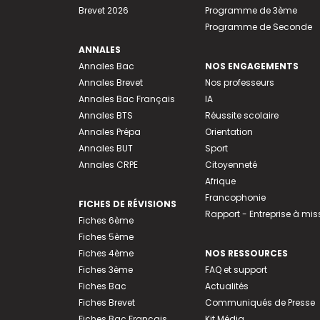
Brevet 2026
Programme de 3ème
Programme de Seconde
ANNALES
Annales Bac
NOS ENGAGEMENTS
Annales Brevet
Nos professeurs
Annales Bac Français
IA
Annales BTS
Réussite scolaire
Annales Prépa
Orientation
Annales BUT
Sport
Annales CRPE
Citoyenneté
Afrique
Francophonie
FICHES DE RÉVISIONS
Rapport - Entreprise à mis
Fiches 6ème
Fiches 5ème
Fiches 4ème
NOS RESSOURCES
Fiches 3ème
FAQ et support
Fiches Bac
Actualités
Fiches Brevet
Communiqués de Presse
Fiches Bac Français
Kit Média