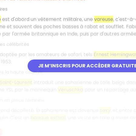
ires
e
est d'abord un vêtement militaire, une
vareuse
, c'est-à
ne et souvent des poches basses à rabat et soufflet. Fa
par l'armée britannique en Inde, puis par d'autres armé
es célébrités
 adoptée par les amateurs de safari, tels
Ernest Hemingwa
1953.
JE M’INSCRIS POUR ACCÉDER GRATUIT
ns la haute couture
Saint-Laurent
introduit une saharienne de toile beige dan
ne YSL par le mannequin
Veruschka
pour un reportage au 
n en pièce féminine
fond décolleté, la saharienne est devenue
sexy
, et entre 
lin. C'est un
basique estival
, une veste en toile à mixer av