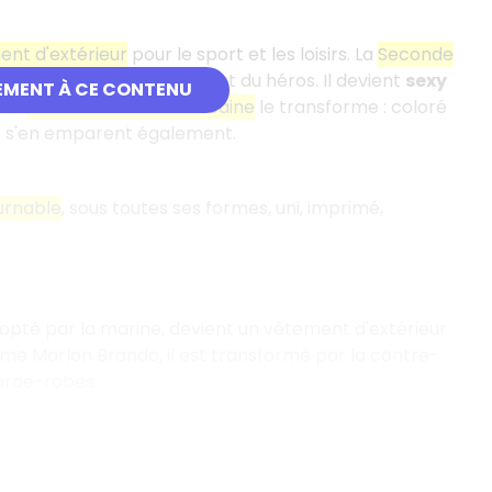
nt d'extérieur
pour le sport et les loisirs. La
Seconde
 le monde, c'est le vêtement du héros. Il devient
sexy
EMENT À CE CONTENU
s la
contre culture américaine
le transforme : coloré
es s'en emparent également.
urnable
, sous toutes ses formes, uni, imprimé,
dopté par la marine, devient un vêtement d'extérieur
me Marlon Brando, il est transformé par la contre-
garde-robes.