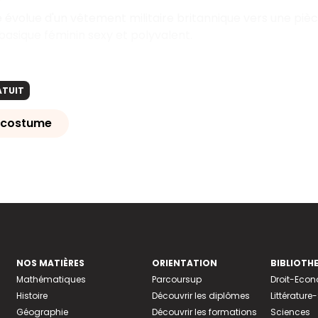
 évolue d'un vêtement militaire britannique vers une piè
asique féminin sexy et polyvalent.
ATUIT
u costume
NOS MATIÈRES
ORIENTATION
BIBLIOTH
Mathématiques
Parcoursup
Droit-Eco
Histoire
Découvrir les diplômes
Littératur
Géographie
Découvrir les formations
Sciences