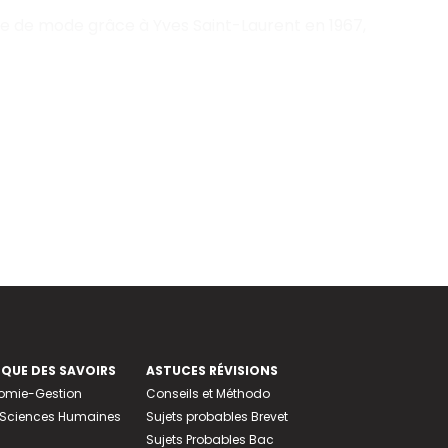
ce de mode grâce à Yves Saint-Laurent en 1967,
EQUE DES SAVOIRS
ASTUCES RÉVISIONS
nomie-Gestion
Conseils et Méthodo
e-Sciences Humaines
Sujets probables Brevet
Sujets Probables Bac