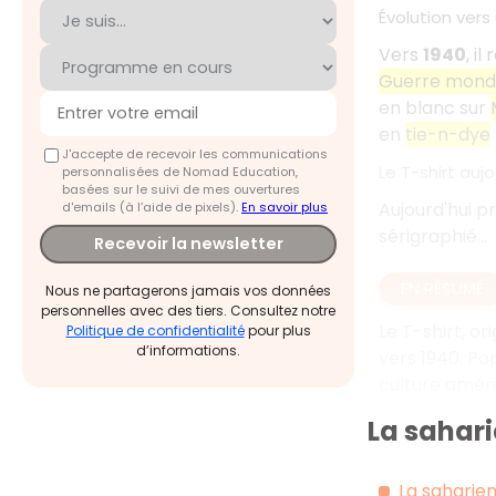
Évolution vers
Vers
1940
, i
Guerre mondi
en blanc sur
en
tie-n-dye
J'accepte de recevoir les communications
Le T-shirt aujo
personnalisées de Nomad Education,
basées sur le suivi de mes ouvertures
Aujourd'hui p
d'emails (à l’aide de pixels).
En savoir plus
sérigraphié...
Recevoir la newsletter
EN RÉSUMÉ
Nous ne partagerons jamais vos données
personnelles avec des tiers. Consultez notre
Le T-shirt, o
Politique de confidentialité
pour plus
d’informations.
vers 1940. Po
culture améri
La sahar
La saharien