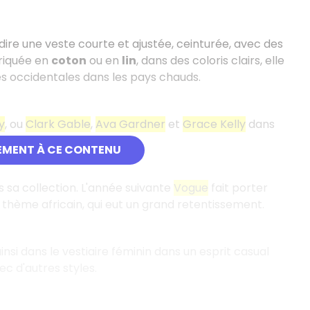
-dire une veste courte et ajustée, ceinturée, avec des
briquée en
coton
ou en
lin
, dans des coloris clairs, elle
es occidentales dans les pays chauds.
y
, ou
Clark Gable
,
Ava Gardner
et
Grace Kelly
dans
EMENT À CE CONTENU
s sa collection. L'année suivante
Vogue
fait porter
thème africain, qui eut un grand retentissement.
ainsi dans le vestiaire féminin dans un esprit casual
ec d'autres styles.