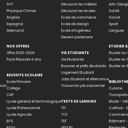
SVT
Découvrir les métiers
Arts-Desig
Physique Chimie
Découvrir les écoles
Santé
Anglais
Ecole de commerce
Social
Espagnol
Ecole de design
Sport
Allemand
Ecole d’ingénieur
Langues
Devenir partenaire
NOS OFFRES
ETUDIER À
Offre 2025-2026
VIE ETUDIANTE
Etudier a
Pack Réussite 4 ans
Vie Etudiante
Etudier en 
Bourses et prêts étudiants
Etudier en
Logement Etudiant
REUSSITE SCOLAIRE
Jobs Etudiant et Alternance
Ecole Primaire
BIBLIOTH
sion
Trouve ton job saisonnier
Collège
Cuisine
CAP
Transports
Lycée général et technologique
TESTS DE LANGUES
Mode - Vê
Lycée Professionnel
TFI
Coiffure -
Lycée Agricole
TCF
Commerce 
BTS
TEF
Bâtiment -
BTSA
DELF B1
Électricité