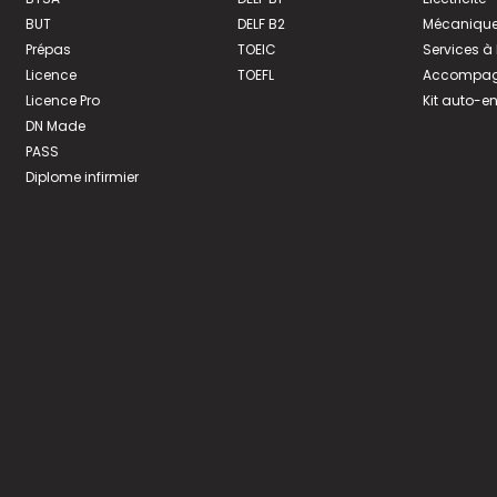
BUT
DELF B2
Mécanique
Prépas
TOEIC
Services à
Licence
TOEFL
Accompagn
Licence Pro
Kit auto-e
DN Made
PASS
Diplome infirmier