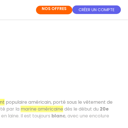
NOS OFFRES
CRÉER UN COMPTE
nt
populaire américain, porté sous le vêtement de
pté par la
marine américaine
dès le début du
20e
n laine. Il est toujours
blanc
, avec une encolure