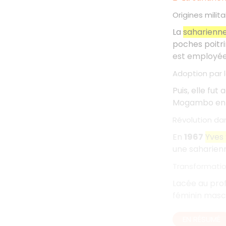
Origines milita
La
saharienn
poches poitri
est employée 
Adoption par l
Puis, elle fut
Mogambo en 
Révolution da
En
1967
Yves 
une saharien
Transformatio
Lacée au pro
féminin mascu
EN RÉSUMÉ