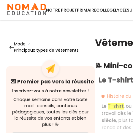
NOTRE PROJET
PRIMAIRE
COLLÈGE
LYCÉE
SU
Vêteme
Mode
>
Principaux types de vêtements
📝 Mini-c
Le T-shirt
💌 Premier pas vers la réussite
Inscrivez-vous à notre newsletter !
Histoire du
Chaque semaine dans votre boite
mail : conseils, contenus
Le
T-shirt
, ou
pédagogiques, toutes les clés pour
travail dès le
la réussite de vos enfants et bien
siècle
, plus 
plus ! 🎯
ronde et des