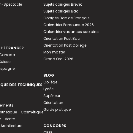
n-Spectacle
Sujets corrigés Brevet
Sujets corrigés Bac
Corrigés Bac de Français
Calendrier Parcoursup 2026
Calendrier vacances scolaires
Orientation Post Bac
Orientation Post Collège
 L’ÉTRANGER
Mon master
u Canada
Grand Oral 2026
Suisse
 Espagne
BLOG
Collège
EQUE DES TECHNIQUES
Lycée
Supérieur
Orientation
tements
Guide pratique
 Esthétique - Cosmétique
- Vente
 Architecture
CONCOURS
CRPE