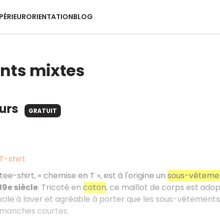
PÉRIEUR
ORIENTATION
BLOG
nts mixtes
ours
GRATUIT
 T-shirt
 tee-shirt, « chemise en T », est à l'origine un
sous-vêteme
19e siècle
. Tricoté en
coton
, ce maillot de corps est ado
facile à laver et agréable à porter que les sous-vêtements e
 manches courtes.