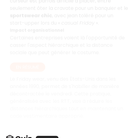
curseur est parfois difficile à placer, entre
seulement ôter la cravate pour un banquier et le
sportswear chic
, avec jean toléré pour un
start-upper lors du «
casual Friday
».
Impact organisationnel
Certaines entreprises voient là l'opportunité de
casser l'aspect hiérarchique et la distance
sociale que peut générer le costume.
EN RÉSUMÉ
Le Friday wear, venu des États-Unis dans les
années 1990, permet de s'habiller de manière
décontractée le vendredi. Cette pratique,
généralisée avec les RTT, vise à réduire les
distances hiérarchiques tout en maintenant un
code vestimentaire approprié.