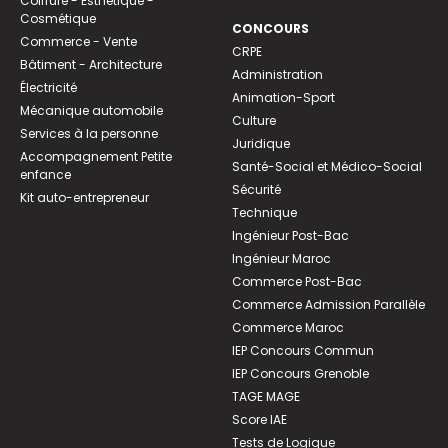
Coiffure - Esthétique -
Cosmétique
CONCOURS
Commerce - Vente
CRPE
Bâtiment - Architecture
Administration
Électricité
Animation-Sport
Mécanique automobile
Culture
Services à la personne
Juridique
Accompagnement Petite
Santé-Social et Médico-Social
enfance
Sécurité
Kit auto-entrepreneur
Technique
Ingénieur Post-Bac
Ingénieur Maroc
Commerce Post-Bac
Commerce Admission Parallèle
Commerce Maroc
IEP Concours Commun
IEP Concours Grenoble
TAGE MAGE
Score IAE
Tests de Logique