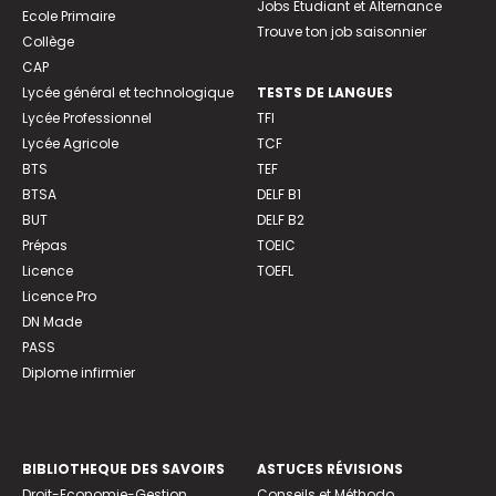
Jobs Etudiant et Alternance
Ecole Primaire
Trouve ton job saisonnier
Collège
CAP
Lycée général et technologique
TESTS DE LANGUES
Lycée Professionnel
TFI
Lycée Agricole
TCF
BTS
TEF
BTSA
DELF B1
BUT
DELF B2
Prépas
TOEIC
Licence
TOEFL
Licence Pro
DN Made
PASS
Diplome infirmier
BIBLIOTHEQUE DES SAVOIRS
ASTUCES RÉVISIONS
Droit-Economie-Gestion
Conseils et Méthodo