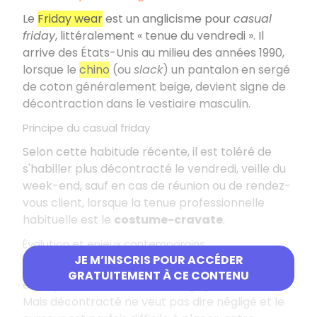
Le
Friday wear
est un anglicisme pour
casual
friday
, littéralement « tenue du vendredi ». Il
arrive des États-Unis au milieu des années 1990,
lorsque le
chino
(ou
slack
) un pantalon en sergé
de coton généralement beige, devient signe de
décontraction dans le vestiaire masculin.
Principe du casual friday
Selon cette habitude récente, il est toléré de
s'habiller plus décontracté le vendredi, veille du
week-end, sauf en cas de réunion ou de rendez-
vous client, lorsque la tenue professionnelle
habituelle est le
costume-cravate
.
Évolution et enjeux contemporains
JE M’INSCRIS POUR ACCÉDER
Avec la généralisation des
RTT
dans les grandes
GRATUITEMENT À CE CONTENU
entreprises, cette habitude a gagné du terrain.
Mais décontracté ne veut pas dire négligé et le