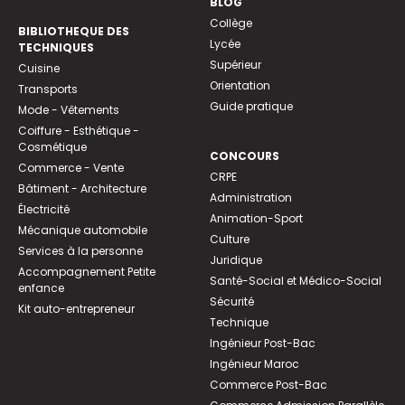
BLOG
Collège
BIBLIOTHEQUE DES
Lycée
TECHNIQUES
Supérieur
Cuisine
Orientation
Transports
Guide pratique
Mode - Vêtements
Coiffure - Esthétique -
Cosmétique
CONCOURS
Commerce - Vente
CRPE
Bâtiment - Architecture
Administration
Électricité
Animation-Sport
Mécanique automobile
Culture
Services à la personne
Juridique
Accompagnement Petite
Santé-Social et Médico-Social
enfance
Sécurité
Kit auto-entrepreneur
Technique
Ingénieur Post-Bac
Ingénieur Maroc
Commerce Post-Bac