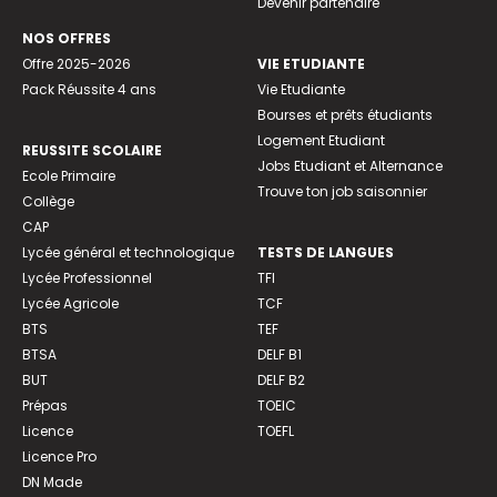
Devenir partenaire
NOS OFFRES
Offre 2025-2026
VIE ETUDIANTE
Pack Réussite 4 ans
Vie Etudiante
Bourses et prêts étudiants
Logement Etudiant
REUSSITE SCOLAIRE
Jobs Etudiant et Alternance
Ecole Primaire
Trouve ton job saisonnier
Collège
CAP
Lycée général et technologique
TESTS DE LANGUES
Lycée Professionnel
TFI
Lycée Agricole
TCF
BTS
TEF
BTSA
DELF B1
BUT
DELF B2
Prépas
TOEIC
Licence
TOEFL
Licence Pro
DN Made