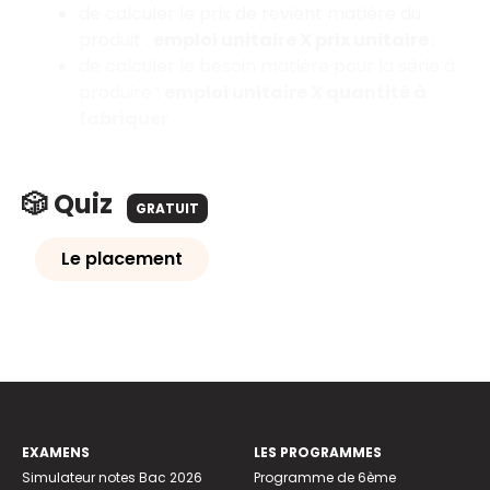
de calculer le prix de revient matière du
produit
:
emploi unitaire X prix unitaire
;
de calculer le besoin matière pour la série à
produire
:
emploi unitaire X quantité à
fabriquer
.
🎲 Quiz
GRATUIT
Le placement
EXAMENS
LES PROGRAMMES
Simulateur notes Bac 2026
Programme de 6ème