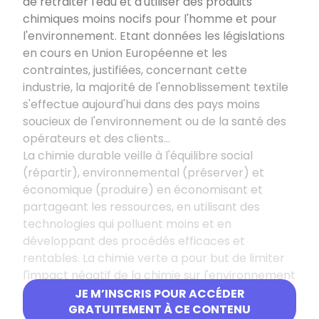
de retraiter l'eau et d'utiliser des produits
chimiques moins nocifs pour l'homme et pour
l'environnement. Etant données les législations
en cours en Union Européenne et les
contraintes, justifiées, concernant cette
industrie, la majorité de l'ennoblissement textile
s'effectue aujourd'hui dans des pays moins
soucieux de l'environnement ou de la santé des
opérateurs et des clients...
La chimie durable veille à l'équilibre social
(répartir), environnemental (préserver) et
économique (produire) en économisant et
partageant les ressources, en utilisant des
technologies qui polluent moins et en
développant des procédés efficaces et
rentables. La chimie verte a pour but de limiter
l'impact négatif de la chimie sur l'environnement
et l'homme. La chimie végétale s'oriente vers
JE M’INSCRIS POUR ACCÉDER
l'utilisation de matières premières végétales. La
GRATUITEMENT À CE CONTENU