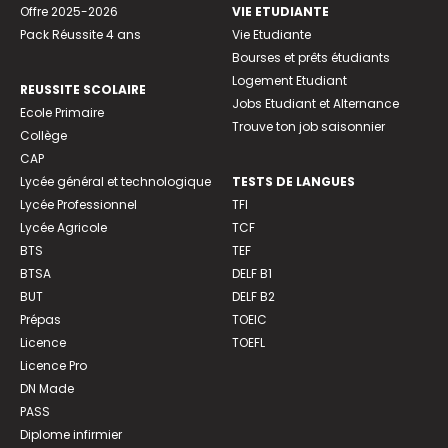
Offre 2025-2026
VIE ETUDIANTE
Pack Réussite 4 ans
Vie Etudiante
Bourses et prêts étudiants
Logement Etudiant
REUSSITE SCOLAIRE
Jobs Etudiant et Alternance
Ecole Primaire
Trouve ton job saisonnier
Collège
CAP
Lycée général et technologique
TESTS DE LANGUES
Lycée Professionnel
TFI
Lycée Agricole
TCF
BTS
TEF
BTSA
DELF B1
BUT
DELF B2
Prépas
TOEIC
Licence
TOEFL
Licence Pro
DN Made
PASS
Diplome infirmier