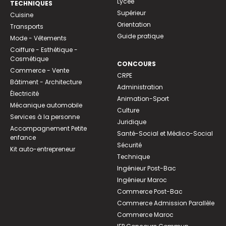
Lycée
TECHNIQUES
Supérieur
Cuisine
Orientation
Transports
Guide pratique
Mode - Vêtements
Coiffure - Esthétique -
Cosmétique
CONCOURS
Commerce - Vente
CRPE
Bâtiment - Architecture
Administration
Électricité
Animation-Sport
Mécanique automobile
Culture
Services à la personne
Juridique
Accompagnement Petite
Santé-Social et Médico-Social
enfance
Sécurité
Kit auto-entrepreneur
Technique
Ingénieur Post-Bac
Ingénieur Maroc
Commerce Post-Bac
Commerce Admission Parallèle
Commerce Maroc