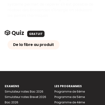
système permet de repérer s'il est possible de
réaliser des économies d'énergie en réduisant
les pertes thermiques.
🎲 Quiz
GRATUIT
De la fibre au produit
EXAMENS
LES PROGRAMMES
Simulateur notes Bac 2026
Programme de 6ème
Simulateur notes Brevet 2026
Programme de 5ème
Bac 2026
Programme de 4ème