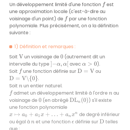
Un développement limité d'une fonction
est
f
une approximation locale (c'est-à-dire au
voisinage d'un point) de
par une fonction
f
polynomiale. Plus précisément, on a la définition
suivante :
1) Définition et remarques :
Soit
un voisinage de
(autrement dit un
V
0
intervalle du type
avec
).
]
−
α
,
α
[
α
>
0
Soit
une fonction définie sur
ou
f
D
=
V
.
D
=
V
∖
{
0
}
Soit
un entier naturel.
n
admet un développement limité à l'ordre
au
f
n
voisinage de
(en abrégé
) s'il existe
0
D
L
n
(
0
)
une fonction polynomiale
de degré inférieur
x
↦
a
0
+
a
1
x
+
…
+
a
n
x
n
ou égal à
et une fonction
définie sur
telles
n
ϵ
D
que :