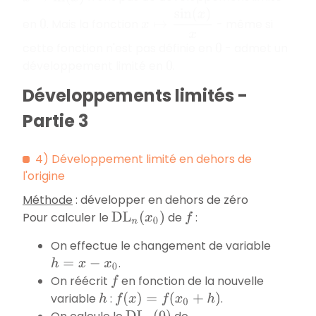
x
↦
sin
(
x
)
x
en
. Mais la fonction
- même si
0
cette fonction n'est pas définie en
- admet un
0
développement limité en
.
0
Développements limités -
Partie 3
4) Développement limité en dehors de
l'origine
Méthode
: développer en dehors de zéro
Pour calculer le
de
:
D
L
n
(
x
0
)
f
On effectue le changement de variable
.
h
=
x
−
x
0
On réécrit
en fonction de la nouvelle
f
variable
:
.
h
f
(
x
)
=
f
(
x
0
+
h
)