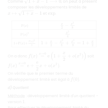
1
+
x
−
1
⟶
0
Comme
, on peut à présent
composer les développements limités de
x
↦
1
+
x
−
1
et
.
exp
P
(
x
)
x
2
−
x
2
8
P
(
x
)
2
x
2
4
1
+
P
(
x
)
+
P
(
x
)
2
2
1
+
x
2
−
x
2
8
+
x
2
8
=
1
+
f
(
x
)
=
x
→
0
e
(
1
+
x
2
+
o
(
x
2
)
)
On a donc
soit
f
(
x
)
=
x
→
0
e
+
e
2
x
+
o
(
x
2
)
.
On vérifie que le premier terme du
développement limité est égal à
.
f
(
0
)
d) Quotient
Méthode
: développement limité d'un quotient -
version
.
1
Pour effectuer le développement limité du