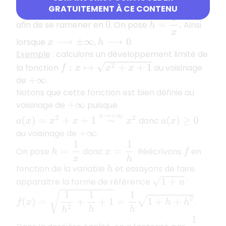
que
: on effectue un changement de variable
0
GRATUITEMENT À CE CONTENU
h
=
1
x
.
afin de se ramener en
. On pose
Ainsi
0
lorsque
,
.
x
⟶
±
∞
h
⟶
0
Exemple
: calculons un développement limité de
f
:
x
↦
x
2
+
x
+
1
la fonction
au voisinage
de
.
+
∞
Notons que cette fonction est bien définie au
voisinage de
puisque
+
∞
a
(
x
)
=
x
2
+
x
+
1
∼
x
→
+
∞
x
2
donc
a
(
x
)
≥
0
au voisinage de
.
+
∞
h
=
1
x
x
=
1
h
On pose
donc
. Réécrivons
en
f
fonction de la variable
et essayons de faire
h
1
+
u
apparaître la forme de référence
:
f
(
x
)
=
1
h
2
+
1
h
+
1
=
1
h
1
+
h
+
h
2
.
1
h
2