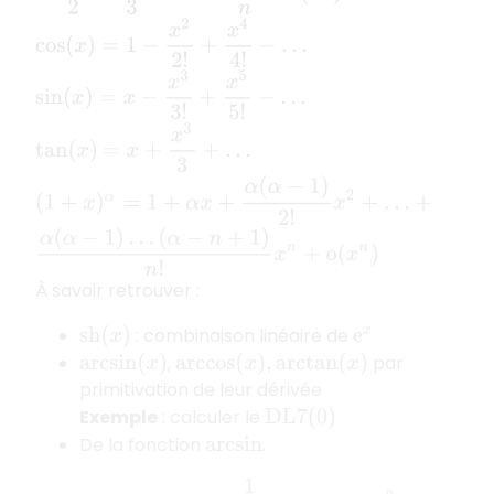
cos
(
x
)
=
1
−
x
2
2
!
+
x
4
4
!
−
…
sin
(
x
)
=
x
−
x
3
3
!
+
x
5
5
!
−
…
=
x
+
x
3
3
+
…
tan
(
x
)
(
1
+
x
)
α
=
1
+
α
x
+
α
(
α
−
1
)
2
!
x
2
+
…
+
α
(
α
−
1
)
…
(
α
−
n
+
1
)
n
!
x
n
+
o
(
x
n
)
À savoir retrouver :
: combinaison linéaire de
s
h
(
x
)
e
x
,
par
arcsin
(
x
)
arccos
(
x
)
,
arctan
(
x
)
primitivation de leur dérivée
Exemple
: calculer le
D
L
7
(
0
)
De la fonction
.
arcsin
−
1
2