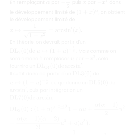
En remplaçant
par
puis
par
dans
−
x
2
α
x
le développement limité de
, on obtient
(
1
+
x
)
α
le développement limité de
x
↦
1
1
−
x
2
=
arcsin
′
(
x
)
.
En théorie, on devrait partir d'un
D
L
7
(
0
)
d
e
u
↦
(
1
+
u
)
−
1
2
. Mais comme on
sera amené à remplacer
par
, cela
−
x
2
u
fournira un
.
D
L
14
(
0
)
d
e
arcsin
′
Il suffit donc de partir d'un
de
D
L
3
(
0
)
u
↦
(
1
+
u
)
−
1
2
ce qui donne un
de
D
L
6
(
0
)
, puis par intégration un
arcsin
′
.
D
L
7
(
0
)
d
e
arcsin
1
+
α
u
+
α
(
α
−
1
)
2
u
2
D
L
3
(
0
)
:
(
1
+
u
)
α
=
x
→
0
α
(
α
−
1
)
(
α
−
2
)
3
!
u
3
+
o
(
u
3
)
.
+
α
=
−
1
2