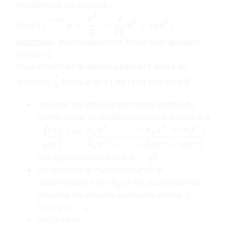
Finalement, on obtient :
tan
(
x
)
=
x
→
0
x
+
x
3
3
+
2
15
x
5
+
o
(
x
5
)
.
Méthode
: développement limité d'un quotient -
version 2.
Pour effectuer le développement limité du
f
g
quotient
lorsque
ne tend pas vers
:
g
(
x
)
0
On écrit les développements limités du
numérateur et du dénominateur à l'ordre
n
f
(
x
)
g
(
x
)
=
x
→
0
a
p
x
p
+
…
+
a
n
x
n
+
o
(
x
n
)
b
q
x
q
+
…
+
b
n
x
:
(on suppose que l'on a
).
p
≥
q
On simplifie le numérateur et le
dénominateur par
ce qui impose de
b
q
x
q
réécrire les développements limités à
l'ordre
.
n
+
q
On obtient