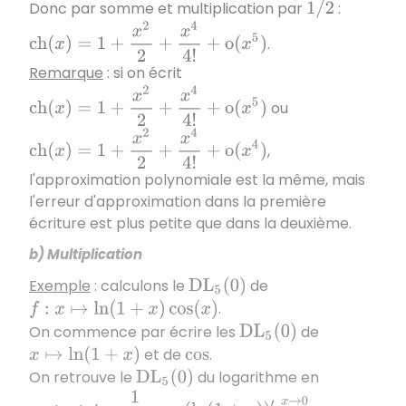
Donc par somme et multiplication par
:
1
/
2
c
h
(
x
)
=
1
+
x
2
2
+
x
4
4
!
+
o
(
x
5
)
.
Remarque
: si on écrit
c
h
(
x
)
=
1
+
x
2
2
+
x
4
4
!
+
o
(
x
5
)
ou
c
h
(
x
)
=
1
+
x
2
2
+
x
4
4
!
+
o
(
x
4
)
,
l'approximation polynomiale est la même, mais
l'erreur d'approximation dans la première
écriture est plus petite que dans la deuxième.
b) Multiplication
Exemple
: calculons le
de
D
L
5
(
0
)
.
f
:
x
↦
ln
(
1
+
x
)
cos
(
x
)
On commence par écrire les
de
D
L
5
(
0
)
et de
.
x
↦
ln
(
1
+
x
)
cos
On retrouve le
du logarithme en
D
L
5
(
0
)
1
1
+
x
=
(
ln
(
1
+
x
)
)
′
=
x
→
0