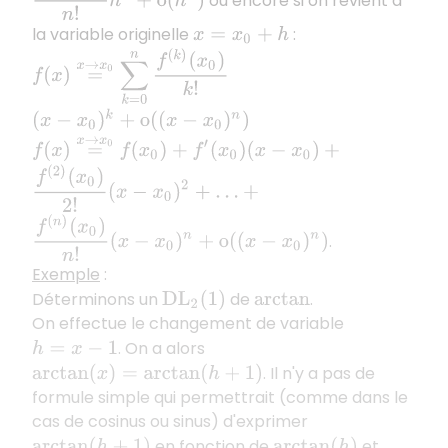
ou encore si on revient à
la variable originelle
:
x
=
x
0
+
h
f
(
x
)
=
x
→
x
0
∑
k
=
0
n
f
(
k
)
(
x
0
)
k
!
(
x
−
x
0
)
k
+
o
(
(
x
−
x
0
)
n
)
f
(
x
)
=
x
→
x
0
f
(
x
0
)
+
f
′
(
x
0
)
(
x
−
x
0
)
+
f
(
2
)
(
x
0
)
2
!
(
x
−
x
0
)
2
+
…
+
f
(
n
)
(
x
0
)
n
!
(
x
−
x
0
)
n
+
o
(
(
x
−
x
0
)
n
)
.
Exemple
:
Déterminons un
de
.
D
L
2
(
1
)
arctan
On effectue le changement de variable
. On a alors
h
=
x
−
1
. Il n'y a pas de
arctan
(
x
)
=
arctan
(
h
+
1
)
formule simple qui permettrait (comme dans le
cas de cosinus ou sinus) d'exprimer
en fonction de
et
arctan
(
h
+
1
)
arctan
(
h
)