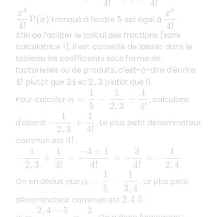
x
4
4
!
P
(
x
)
x
5
4
!
tronqué à l'ordre
est égal à
.
5
Afin de faciliter le calcul des fractions (sans
calculatrice !), il est conseillé de laisser dans le
tableau les coefficients sous forme de
factorielles ou de produits, c'est-à-dire d'écrire
plutôt que
et
plutôt que
.
4
!
24
2
,
3
6
α
=
1
5
−
1
2
,
3
+
1
4
!
Pour calculer
, calculons
−
1
2
,
3
+
1
4
!
d'abord
. Le plus petit dénominateur
commun est
:
4
!
−
1
2
,
3
+
1
4
!
=
−
4
+
1
4
!
=
−
3
4
!
=
−
1
2
,
4
.
α
=
1
5
−
1
2
,
4
On en déduit que
. Le plus petit
dénominateur commun est
:
2.4.5
α
=
2
,
4
−
5
2.4.5
=
3
40