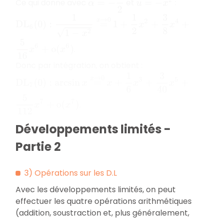
Ce qui donne avec
et
:
u
=
−
x
2
D
L
6
(
0
)
:
1
1
−
x
2
=
x
→
0
1
+
1
2
x
2
+
3
8
x
4
+
5
16
x
6
+
o
(
x
6
)
.
Donc par intégration, on obtient :
x
+
1
6
x
3
+
3
40
x
5
D
L
7
(
0
)
:
arcsin
x
=
x
→
0
+
5
112
x
7
+
o
(
x
7
)
.
Développements limités -
Partie 2
3) Opérations sur les D.L
Avec les développements limités, on peut
effectuer les quatre opérations arithmétiques
(addition, soustraction et, plus généralement,