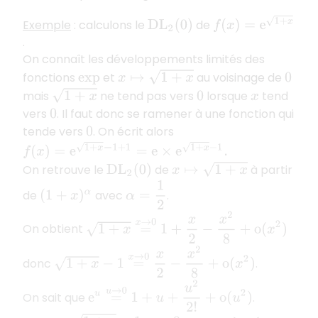
f
(
x
)
=
e
1
+
x
Exemple
: calculons le
de
D
L
2
(
0
)
.
On connaît les développements limités des
x
↦
1
+
x
fonctions
et
au voisinage de
exp
0
1
+
x
mais
ne tend pas vers
lorsque
tend
0
x
vers
. Il faut donc se ramener à une fonction qui
0
tende vers
. On écrit alors
0
f
(
x
)
=
e
1
+
x
−
1
+
1
=
e
×
e
1
+
x
−
1
.
x
↦
1
+
x
On retrouve le
de
à partir
D
L
2
(
0
)
α
=
1
2
de
avec
.
(
1
+
x
)
α
1
+
x
=
x
→
0
1
+
x
2
−
x
2
8
+
o
(
x
2
)
On obtient
1
+
x
−
1
=
x
→
0
x
2
−
x
2
8
+
o
(
x
2
)
donc
.
e
u
=
u
→
0
1
+
u
+
u
2
2
!
+
o
(
u
2
)
On sait que
.