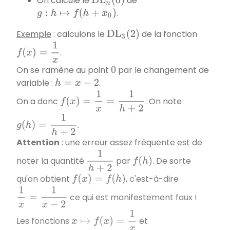
On calcule le
de
D
L
n
(
0
)
.
g
:
h
↦
f
(
h
+
x
0
)
Exemple
: calculons le
de la fonction
D
L
3
(
2
)
f
(
x
)
=
1
x
.
On se ramène au point
par le changement de
0
variable :
.
h
=
x
−
2
f
(
x
)
=
1
x
=
1
h
+
2
On a donc
. On note
g
(
h
)
=
1
h
+
2
.
Attention
: une erreur assez fréquente est de
1
h
+
2
noter la quantité
par
. De sorte
f
(
h
)
qu'on obtient
, c'est-à-dire
f
(
x
)
=
f
(
h
)
1
x
=
1
x
−
2
ce qui est manifestement faux !
x
↦
f
(
x
)
=
1
x
Les fonctions
et