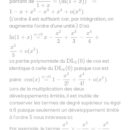
partant de
1
−
x
+
x
2
−
x
3
+
x
4
+
o
(
x
4
)
.
(L'ordre
est suffisant car, par intégration, on
4
augmente l'ordre d'une unité.) D'où
x
−
x
2
2
+
x
3
3
−
x
4
4
ln
(
1
+
x
)
=
x
→
0
+
x
5
5
+
o
(
x
5
)
.
La partie polynomiale du
de
est
D
L
5
(
0
)
cos
identique à celle du
puisque
est
D
L
4
(
0
)
cos
cos
(
x
)
=
x
→
0
1
−
x
2
2
!
+
x
4
4
!
+
o
(
x
5
)
paire :
.
Lors de la multiplication des deux
développements limités, il est inutile de
conserver les termes de degré supérieur ou égal
à
puisque seulement un développement limité
6
à l'ordre
nous intéresse ici.
5
x
3
3
×
−
x
2
2
!
=
−
x
6
6
Par exemple, le terme