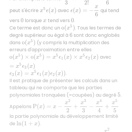
ϵ
(
x
)
=
−
x
6
peut s'écrire
avec
qui tend
x
5
ϵ
(
x
)
vers
lorsque
tend vers
.
0
x
0
Ce terme est donc un
. Tous les termes de
o
(
x
5
)
degré supérieur ou égal à
sont donc englobés
6
dans
(y compris la multiplication des
o
(
x
5
)
erreurs d'approximation entre elles
avec
o
(
x
5
)
×
o
(
x
5
)
=
x
5
ϵ
1
(
x
)
×
x
5
ϵ
2
(
x
)
=
x
5
ϵ
3
(
x
)
.
ϵ
3
(
x
)
=
x
5
ϵ
1
(
x
)
ϵ
2
(
x
)
)
Il est pratique de présenter les calculs dans un
tableau qui ne comporte que les parties
polynomiales tronquées (=coupées) au degré
.
5
P
(
x
)
=
x
−
x
2
2
+
x
3
3
−
x
4
4
+
x
5
5
Appelons
la partie polynomiale du développement limité
de
.
ln
(
1
+
x
)
−
x
2
2
!