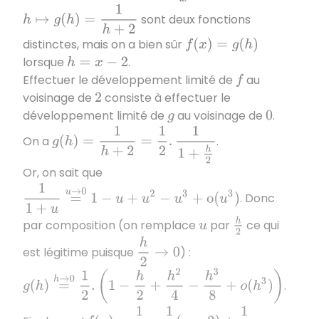
h
↦
g
(
h
)
=
1
h
+
2
sont deux fonctions
distinctes, mais on a bien sûr
f
(
x
)
=
g
(
h
)
lorsque
.
h
=
x
−
2
Effectuer le développement limité de
au
f
voisinage de
consiste à effectuer le
2
développement limité de
au voisinage de
.
g
0
g
(
h
)
=
1
h
+
2
=
1
2
.
1
1
+
h
2
On a
.
Or, on sait que
1
1
+
u
=
u
→
0
1
−
u
+
u
2
−
u
3
+
o
(
u
3
)
. Donc
h
2
par composition (on remplace
par
ce qui
u
h
2
→
0
est légitime puisque
) :
g
(
h
)
=
h
→
0
1
2
.
(
1
−
h
2
+
h
2
4
−
h
3
8
+
o
(
h
3
)
)
.
f
(
x
)
=
1
2
−
1
4
(
x
−
2
)
+
1
8