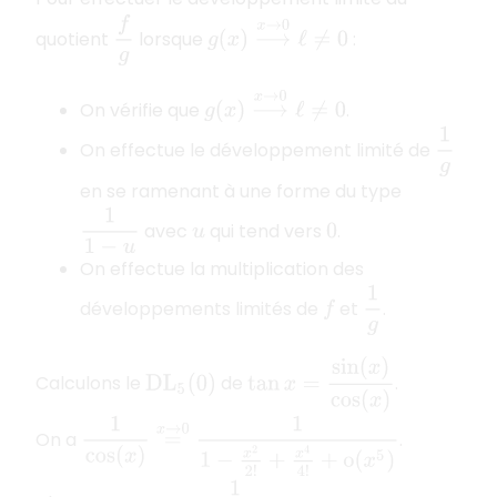
f
g
g
(
x
)
⟶
x
→
0
ℓ
≠
0
quotient
lorsque
:
g
(
x
)
⟶
x
→
0
ℓ
≠
0
On vérifie que
.
1
g
On effectue le développement limité de
en se ramenant à une forme du type
1
1
−
u
avec
qui tend vers
.
u
0
On effectue la multiplication des
1
g
développements limités de
et
.
f
tan
x
=
sin
(
x
)
cos
(
x
)
Calculons le
de
.
D
L
5
(
0
)
1
cos
(
x
)
=
x
→
0
1
1
−
x
2
2
!
+
x
4
4
!
+
o
(
x
5
)
On a
.
1
1
−
u
(
x
)