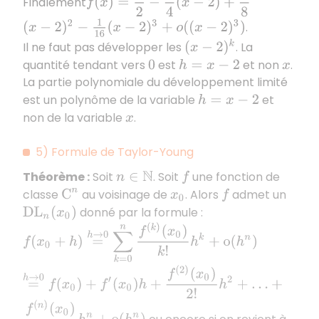
Finalement
(
x
−
2
)
2
−
1
16
(
x
−
2
)
3
+
o
(
(
x
−
2
)
3
)
.
(
x
−
2
)
k
Il ne faut pas développer les
. La
quantité tendant vers
est
et non
.
0
h
=
x
−
2
x
La partie polynomiale du développement limité
est un polynôme de la variable
et
h
=
x
−
2
non de la variable
.
x
5) Formule de Taylor-Young
Théorème :
Soit
. Soit
une fonction de
n
∈
N
f
classe
au voisinage de
. Alors
admet un
C
n
x
0
f
donné par la formule :
D
L
n
(
x
0
)
f
(
x
0
+
h
)
=
h
→
0
∑
k
=
0
n
f
(
k
)
(
x
0
)
k
!
h
k
+
o
(
h
n
)
=
h
→
0
f
(
x
0
)
+
f
′
(
x
0
)
h
+
f
(
2
)
(
x
0
)
2
!
h
2
+
…
+
f
(
n
)
(
x
0
)
n
!
h
n
+
o
(
h
n
)