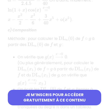
On a donc finalement :
ln
(
1
+
x
)
cos
(
x
)
=
x
→
0
x
−
x
2
2
−
x
3
6
+
3
40
x
5
+
o
(
x
5
)
.
c) Composition
Méthode : pour calculer le
de
à
D
L
n
(
0
)
f
∘
g
partir des
de
et
:
D
L
n
(
0
)
f
g
g
(
x
)
⟶
x
→
0
0
On vérifie que
.
(Ou plus généralement, pour calculer le
de
à partir du
de
D
L
n
(
x
1
)
f
∘
g
D
L
n
(
x
2
)
et du
de
, on vérifie que
f
D
L
n
(
x
1
)
g
g
(
x
)
⟶
x
→
x
1
x
2
.)
On écrit les
de
et
. Penser à
D
L
n
(
0
)
f
g
JE M’INSCRIS POUR ACCÉDER
utiliser deux variables différentes.
GRATUITEMENT À CE CONTENU
On calcule les parties polynomiales
tronquées au degré
dans un tableau.
n