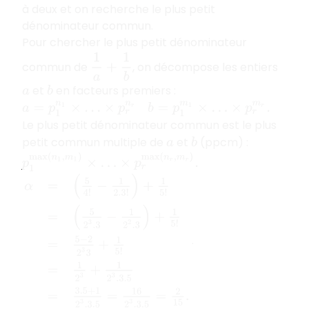
à deux et on recherche le plus petit
dénominateur commun.
Pour chercher le plus petit dénominateur
1
a
+
1
b
commun de
, on décompose les entiers
et
en facteurs premiers :
a
b
a
=
p
1
n
1
×
…
×
p
r
n
r
b
=
p
1
m
1
×
…
×
p
r
m
r
.
Le plus petit dénominateur commun est le plus
petit commun multiple de
et
(ppcm) :
a
b
p
1
max
(
n
1
,
m
1
)
×
…
×
p
r
max
(
n
r
,
m
r
)
.
α
=
(
5
4
!
−
1
2.3
!
)
+
1
5
!
=
(
5
2
3
.3
−
1
2
2
.3
)
+
1
5
!
=
5
−
2
2
3
3
+
1
5
!
=
1
2
3
+
.