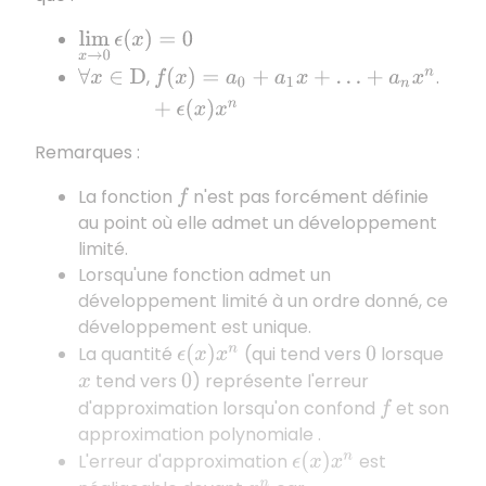
lim
x
→
0
ϵ
(
x
)
=
0
,
.
∀
x
∈
D
f
(
x
)
=
a
0
+
a
1
x
+
…
+
a
n
x
n
+
ϵ
(
x
)
x
n
Remarques :
La fonction
n'est pas forcément définie
f
au point où elle admet un développement
limité.
Lorsqu'une fonction admet un
développement limité à un ordre donné, ce
développement est unique.
La quantité
(qui tend vers
lorsque
ϵ
(
x
)
x
n
0
tend vers
) représente l'erreur
x
0
d'approximation lorsqu'on confond
et son
f
approximation polynomiale .
L'erreur d'approximation
est
ϵ
(
x
)
x
n