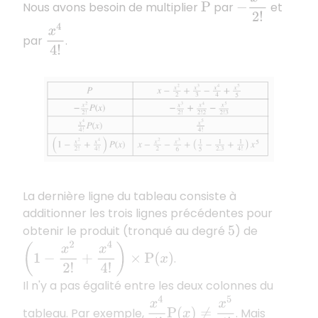
Nous avons besoin de multiplier
par
et
P
x
4
4
!
par
.
La dernière ligne du tableau consiste à
additionner les trois lignes précédentes pour
obtenir le produit (tronqué au degré
) de
5
(
1
−
x
2
2
!
+
x
4
4
!
)
×
P
(
x
)
.
Il n'y a pas égalité entre les deux colonnes du
x
4
4
!
P
(
x
)
≠
x
5
4
!
tableau. Par exemple,
. Mais