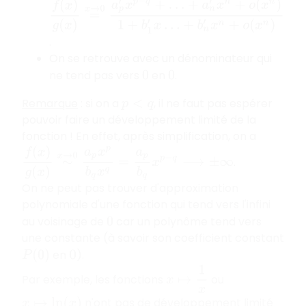
f
(
x
)
g
(
x
)
=
x
→
0
a
p
′
x
p
−
q
+
…
+
a
n
′
x
n
+
o
(
x
n
)
1
+
b
1
′
x
…
+
b
n
.
On se retrouve avec un dénominateur qui
ne tend pas vers
en
.
0
0
Remarque
: si on a
, il ne faut pas espérer
p
<
q
pouvoir faire un développement limité de la
fonction ! En effet, après simplification, on a
f
(
x
)
g
(
x
)
∼
x
→
0
a
p
x
p
b
q
x
q
=
a
p
b
q
x
p
−
q
⟶
±
∞
.
On ne peut pas trouver d'approximation
polynomiale d'une fonction qui tend vers l'infini
au voisinage de
car un polynôme tend vers
0
une constante (à savoir son coefficient constant
en
).
P
(
0
)
0
x
↦
1
x
Par exemple, les fonctions
ou
n'ont pas de développement limité
x
↦
ln
(
x
)