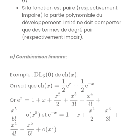
).
0
Si la fonction est paire (respectivement
impaire) la partie polynomiale du
développement limité ne doit comporter
que des termes de degré pair
(respectivement impair).
a) Combinaison linéaire :
Exemple
:
de
.
D
L
5
(
0
)
c
h
(
x
)
c
h
(
x
)
=
1
2
e
x
+
1
2
e
−
x
On sait que
.
e
x
=
1
+
x
+
x
2
2
+
x
3
3
!
+
x
4
4
!
Or
+
x
5
5
!
+
o
(
x
5
)
e
−
x
=
1
−
x
+
x
2
2
−
x
3
3
!
et
+
x
4
4
!
−
x
5
5
!
+
o
(
x
5
)