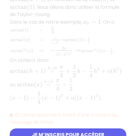
. Nous allons donc utiliser la formule
arctan
(
1
)
de Taylor-Young.
Dans le cas de notre exemple,
. On a :
x
0
=
1
arctan
(
1
)
=
π
4
arctan
′
(
x
)
=
1
1
+
x
2
→
arctan
′
(
1
)
=
1
2
arctan
On obtient donc
arctan
(
h
+
1
)
=
h
→
0
π
4
+
1
2
h
−
1
4
h
2
+
o
(
h
2
)
arctan
(
x
)
=
x
→
1
π
4
+
1
2
ou
(
x
−
1
)
−
1
4
(
x
−
1
)
2
+
o
(
(
x
−
1
)
2
)
.
6) Développement limité d'une fonction au
voisinage de l'infini
Le principe est le même que pour un point autre
JE M’INSCRIS POUR ACCÉDER