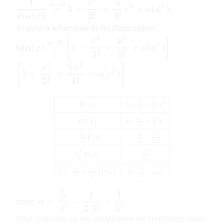
1
cos
(
x
)
=
x
→
0
1
+
x
2
2
!
+
5
4
!
x
4
+
o
(
x
5
)
.
Il reste à effectuer la multiplication :
tan
(
x
)
=
x
→
0
[
x
−
x
3
3
!
+
x
5
5
!
+
o
(
x
5
)
]
[
1
+
x
2
2
!
+
5
x
4
4
!
+
o
(
x
5
)
]
.
P
(
x
)
1
+
x
2
2
+
5
4
!
x
4
x
P
(
x
)
x
+
x
3
2
+
5
4
!
x
5
−
x
3
3
!
P
(
x
)
α
=
5
4
!
−
1
2.3
!
+
1
5
!
avec
.
Pour calculer
, on additionne les fractions deux
α