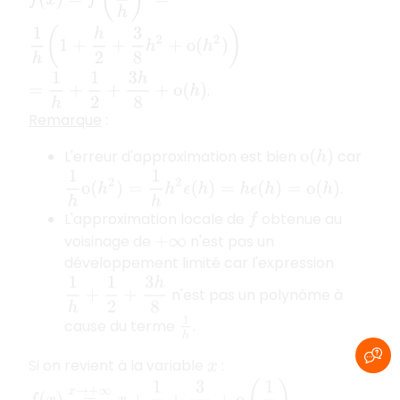
1
h
(
1
+
h
2
+
3
8
h
2
+
o
(
h
2
)
)
=
1
h
+
1
2
+
3
h
8
+
o
(
h
)
.
Remarque
:
L'erreur d'approximation est bien
car
o
(
h
)
1
h
o
(
h
2
)
=
1
h
h
2
ϵ
(
h
)
=
h
ϵ
(
h
)
=
o
(
h
)
.
L'approximation locale de
obtenue au
f
voisinage de
n'est pas un
+
∞
développement limité car l'expression
1
h
+
1
2
+
3
h
8
n'est pas un polynôme à
1
h
cause du terme
.
Si on revient à la variable
:
x
f
(
x
)
=
x
→
+
∞
x
+
1
2
+
3
8
x
+
o
(
1
x
)