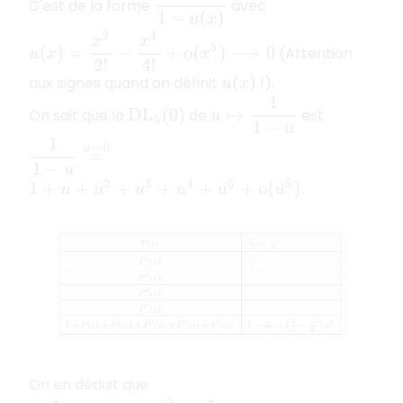
C'est de la forme
avec
u
(
x
)
=
x
2
2
!
−
x
4
4
!
+
o
(
x
5
)
⟶
0
(Attention
aux signes quand on définit
!).
u
(
x
)
u
↦
1
1
−
u
On sait que le
de
est
D
L
5
(
0
)
1
1
−
u
=
u
→
0
1
+
u
+
u
2
+
u
3
+
u
4
+
u
5
+
o
(
u
5
)
.
On en déduit que