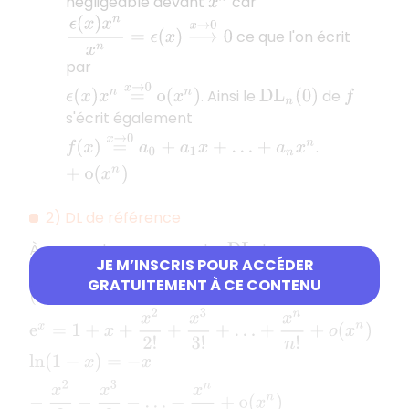
négligeable devant
car
x
n
ϵ
(
x
)
x
n
x
n
=
ϵ
(
x
)
⟶
x
→
0
0
ce que l'on écrit
par
ϵ
(
x
)
x
n
=
x
→
0
o
(
x
n
)
. Ainsi le
de
D
L
n
(
0
)
f
s'écrit également
f
(
x
)
=
x
→
0
a
0
+
a
1
x
+
…
+
a
n
x
n
+
o
(
x
n
)
.
2) DL de référence
À apprendre par cœur : les
de
D
L
JE M’INSCRIS POUR ACCÉDER
,
et
e
x
,
cos
(
x
)
,
sin
(
x
)
,
tan
(
x
)
ln
(
1
−
x
)
GRATUITEMENT À CE CONTENU
.
(
1
+
x
)
α
e
x
=
1
+
x
+
x
2
2
!
+
x
3
3
!
+
…
+
x
n
n
!
+
o
(
x
n
)
ln
(
1
−
x
)
=
−
x
−
x
2
2
−
x
3
3
−
…
−
x
n
n
+
o
(
x
n
)