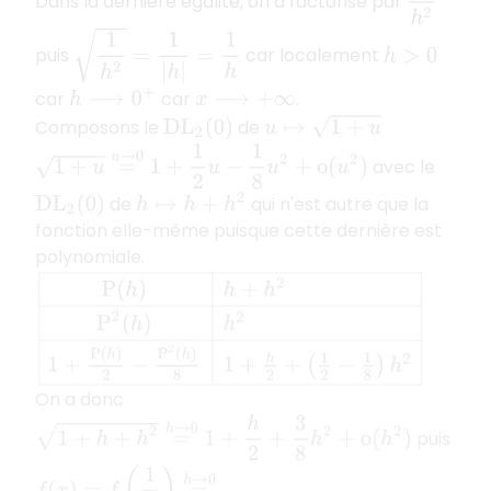
Dans la dernière égalité, on a factorisé par
1
h
2
=
1
|
h
|
=
1
h
puis
car localement
h
>
0
car
car
.
h
⟶
0
+
x
⟶
+
∞
u
↦
1
+
u
Composons le
de
D
L
2
(
0
)
1
+
u
=
u
→
0
1
+
1
2
u
−
1
8
u
2
+
o
(
u
2
)
avec le
de
qui n'est autre que la
h
↦
h
+
h
2
D
L
2
(
0
)
fonction elle-même puisque cette dernière est
polynomiale.
P
(
h
)
h
+
h
2
P
2
(
h
)
h
2
1
+
P
(
h
)
2
−
P
2
(
h
)
8
1
+
h
2
+
(
1
2
−
1
8
)
h
2
On a donc
1
+
h
+
h
2
=
h
→
0
1
+
h
2
+
3
8
h
2
+
o
(
h
2
)
puis
f
(
x
)
=
f
(
1
h
)
=
h
→
0