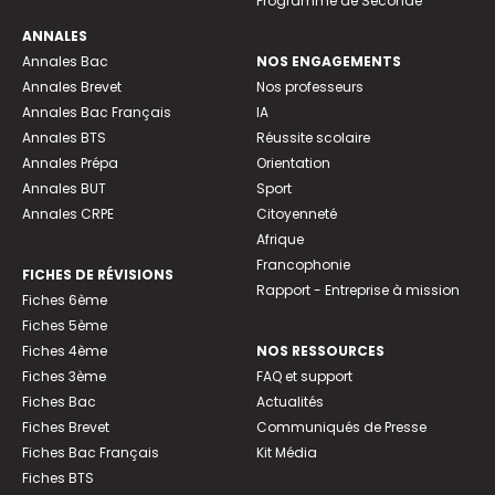
Programme de Seconde
ANNALES
Annales Bac
NOS ENGAGEMENTS
Annales Brevet
Nos professeurs
Annales Bac Français
IA
Annales BTS
Réussite scolaire
Annales Prépa
Orientation
Annales BUT
Sport
Annales CRPE
Citoyenneté
Afrique
Francophonie
FICHES DE RÉVISIONS
Rapport - Entreprise à mission
Fiches 6ème
Fiches 5ème
Fiches 4ème
NOS RESSOURCES
Fiches 3ème
FAQ et support
Fiches Bac
Actualités
Fiches Brevet
Communiqués de Presse
Fiches Bac Français
Kit Média
Fiches BTS