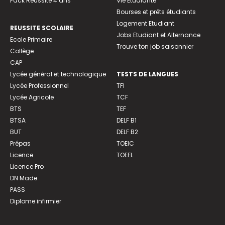
Pack Réussite 4 ans
Vie Etudiante
Bourses et prêts étudiants
Logement Etudiant
REUSSITE SCOLAIRE
Jobs Etudiant et Alternance
Ecole Primaire
Trouve ton job saisonnier
Collège
CAP
Lycée général et technologique
TESTS DE LANGUES
Lycée Professionnel
TFI
Lycée Agricole
TCF
BTS
TEF
BTSA
DELF B1
BUT
DELF B2
Prépas
TOEIC
Licence
TOEFL
Licence Pro
DN Made
PASS
Diplome infirmier