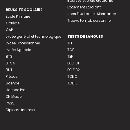
Bourses et prêts étudiants
Logement Etudiant
REUSSITE SCOLAIRE
Jobs Etudiant et Alternance
Ecole Primaire
Trouve ton job saisonnier
Collège
CAP
Lycée général et technologique
TESTS DE LANGUES
Lycée Professionnel
TFI
Lycée Agricole
TCF
BTS
TEF
BTSA
DELF B1
BUT
DELF B2
Prépas
TOEIC
Licence
TOEFL
Licence Pro
DN Made
PASS
Diplome infirmier