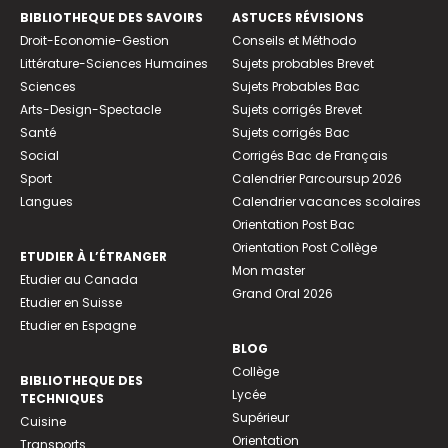
BIBLIOTHEQUE DES SAVOIRS
ASTUCES RÉVISIONS
Droit-Economie-Gestion
Conseils et Méthodo
Littérature-Sciences Humaines
Sujets probables Brevet
Sciences
Sujets Probables Bac
Arts-Design-Spectacle
Sujets corrigés Brevet
Santé
Sujets corrigés Bac
Social
Corrigés Bac de Français
Sport
Calendrier Parcoursup 2026
Langues
Calendrier vacances scolaires
Orientation Post Bac
Orientation Post Collège
ETUDIER À L’ÉTRANGER
Mon master
Etudier au Canada
Grand Oral 2026
Etudier en Suisse
Etudier en Espagne
BLOG
Collège
BIBLIOTHEQUE DES
Lycée
TECHNIQUES
Supérieur
Cuisine
Orientation
Transports