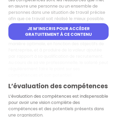
en œuvre une personne ou un ensemble de
personnes dans une situation de travail précise
afin que ce travail soit réalisé le mieux possible.
Les compétences intègrent donc l’aptitude
JE M’INSCRIS POUR ACCÉDER
d’une personne à utiliser, dépasser et compléter
GRATUITEMENT À CE CONTENU
sa qualification pour réaliser son travail de
manière optimale, en fonction des objectifs de
l’entreprise, et à produire de la valeur ajoutée
par rapport à sa qualification de recrutement.
Au cours de sa vie professionnelle, le salarié peut
régulièrement faire le point sur ses
compétences et son potentiel.
L’évaluation des compétences
L’évaluation des compétences est indispensable
pour avoir une vision complète des
compétences et des potentiels présents dans
une organisation.