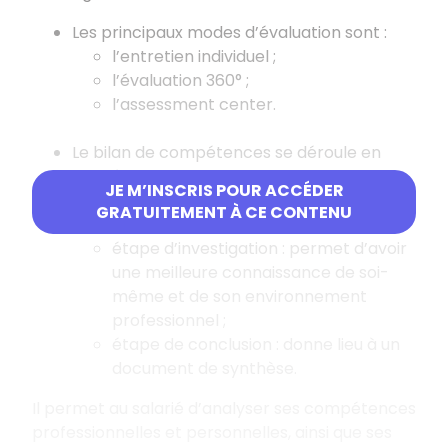
Les principaux modes d
’
évaluation sont :
l
’
entretien individuel ;
l
’
évaluation 360° ;
l
’
assessment center.
Le bilan de compétences se déroule en
trois étapes :
JE M’INSCRIS POUR ACCÉDER
étape préliminaire : rendez-vous
GRATUITEMENT À CE CONTENU
d’information ;
étape d’investigation : permet d’avoir
une meilleure connaissance de soi-
même et de son environnement
professionnel ;
étape de conclusion : donne lieu à un
document de synthèse.
Il permet au salarié d
’
analyser ses compétences
professionnelles et personnelles, ainsi que ses