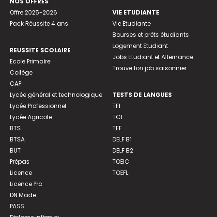
NOS OFFRES
Offre 2025-2026
VIE ETUDIANTE
Pack Réussite 4 ans
Vie Etudiante
Bourses et prêts étudiants
Logement Etudiant
REUSSITE SCOLAIRE
Jobs Etudiant et Alternance
Ecole Primaire
Trouve ton job saisonnier
Collège
CAP
Lycée général et technologique
TESTS DE LANGUES
Lycée Professionnel
TFI
Lycée Agricole
TCF
BTS
TEF
BTSA
DELF B1
BUT
DELF B2
Prépas
TOEIC
Licence
TOEFL
Licence Pro
DN Made
PASS