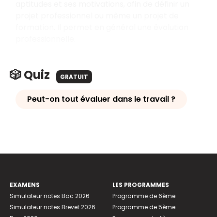
aptitudes et ses motivations, afin de définir un
projet professionnel ou même un projet de
formation. Il permet en général une évolution
professionnelle.
🎲 Quiz
GRATUIT
Peut-on tout évaluer dans le travail ?
EXAMENS
LES PROGRAMMES
Simulateur notes Bac 2026
Programme de 6ème
Simulateur notes Brevet 2026
Programme de 5ème