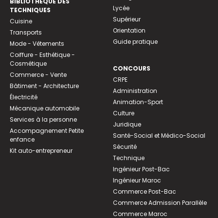
BIBLIOTHEQUE DES
Lycée
TECHNIQUES
Supérieur
Cuisine
Orientation
Transports
Guide pratique
Mode - Vêtements
Coiffure - Esthétique -
Cosmétique
CONCOURS
Commerce - Vente
CRPE
Bâtiment - Architecture
Administration
Électricité
Animation-Sport
Mécanique automobile
Culture
Services à la personne
Juridique
Accompagnement Petite
Santé-Social et Médico-Social
enfance
Sécurité
Kit auto-entrepreneur
Technique
Ingénieur Post-Bac
Ingénieur Maroc
Commerce Post-Bac
Commerce Admission Parallèle
Commerce Maroc