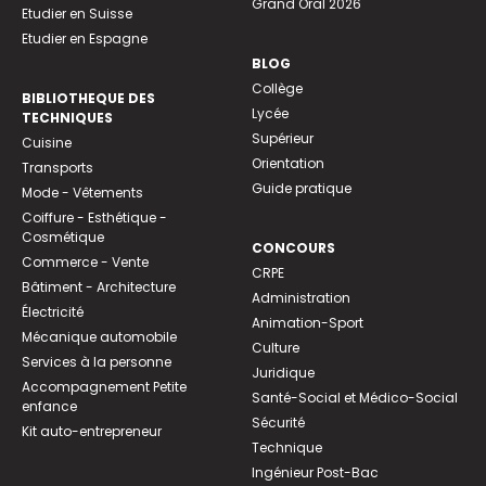
Grand Oral 2026
Etudier en Suisse
Etudier en Espagne
BLOG
Collège
BIBLIOTHEQUE DES
Lycée
TECHNIQUES
Supérieur
Cuisine
Orientation
Transports
Guide pratique
Mode - Vêtements
Coiffure - Esthétique -
Cosmétique
CONCOURS
Commerce - Vente
CRPE
Bâtiment - Architecture
Administration
Électricité
Animation-Sport
Mécanique automobile
Culture
Services à la personne
Juridique
Accompagnement Petite
Santé-Social et Médico-Social
enfance
Sécurité
Kit auto-entrepreneur
Technique
Ingénieur Post-Bac