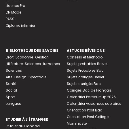
Licence Pro
DN Made
PASS
Diplome infirmier
BIBLIOTHEQUE DES SAVOIRS
ASTUCES RÉVISIONS
Droit-Economie-Gestion
Conseils et Méthodo
Littérature-Sciences Humaines
Sujets probables Brevet
Sciences
Sujets Probables Bac
Arts-Design-Spectacle
Sujets corrigés Brevet
Santé
Sujets corrigés Bac
Social
Corrigés Bac de Français
Sport
Calendrier Parcoursup 2026
Langues
Calendrier vacances scolaires
Orientation Post Bac
Orientation Post Collège
ETUDIER À L’ÉTRANGER
Mon master
Etudier au Canada