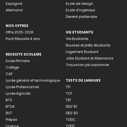
Espagnol
Ecole de design
Allemand
Ecole d’ingénieur
Devenir partenaire
NOS OFFRES
Offre 2025-2026
VIE ETUDIANTE
Pack Réussite 4 ans
Vie Etudiante
Bourses et prêts étudiants
Logement Etudiant
REUSSITE SCOLAIRE
Jobs Etudiant et Alternance
Ecole Primaire
Trouve ton job saisonnier
Collège
CAP
Lycée général et technologique
TESTS DE LANGUES
Lycée Professionnel
TFI
Lycée Agricole
TCF
BTS
TEF
BTSA
DELF B1
BUT
DELF B2
Prépas
TOEIC
Licence
TOEFL