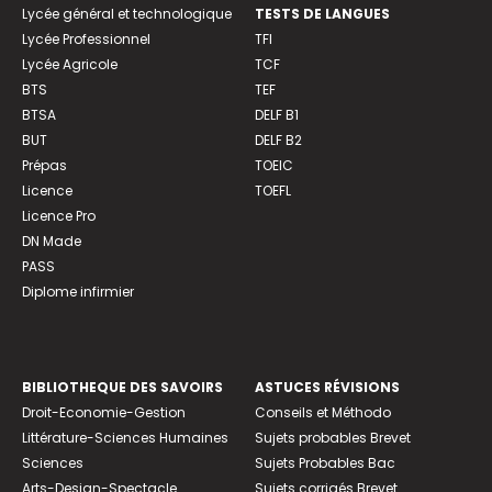
Lycée général et technologique
TESTS DE LANGUES
Lycée Professionnel
TFI
Lycée Agricole
TCF
BTS
TEF
BTSA
DELF B1
BUT
DELF B2
Prépas
TOEIC
Licence
TOEFL
Licence Pro
DN Made
PASS
Diplome infirmier
BIBLIOTHEQUE DES SAVOIRS
ASTUCES RÉVISIONS
Droit-Economie-Gestion
Conseils et Méthodo
Littérature-Sciences Humaines
Sujets probables Brevet
Sciences
Sujets Probables Bac
Arts-Design-Spectacle
Sujets corrigés Brevet