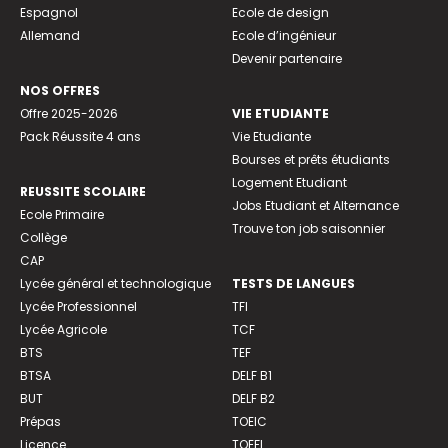
Espagnol
Ecole de design
Allemand
Ecole d’ingénieur
Devenir partenaire
NOS OFFRES
Offre 2025-2026
VIE ETUDIANTE
Pack Réussite 4 ans
Vie Etudiante
Bourses et prêts étudiants
Logement Etudiant
REUSSITE SCOLAIRE
Jobs Etudiant et Alternance
Ecole Primaire
Trouve ton job saisonnier
Collège
CAP
Lycée général et technologique
TESTS DE LANGUES
Lycée Professionnel
TFI
Lycée Agricole
TCF
BTS
TEF
BTSA
DELF B1
BUT
DELF B2
Prépas
TOEIC
Licence
TOEFL