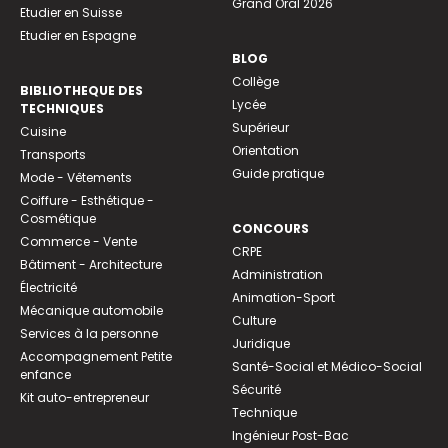
Grand Oral 2026
Etudier en Suisse
Etudier en Espagne
BLOG
Collège
BIBLIOTHEQUE DES
Lycée
TECHNIQUES
Supérieur
Cuisine
Orientation
Transports
Guide pratique
Mode - Vêtements
Coiffure - Esthétique -
Cosmétique
CONCOURS
Commerce - Vente
CRPE
Bâtiment - Architecture
Administration
Électricité
Animation-Sport
Mécanique automobile
Culture
Services à la personne
Juridique
Accompagnement Petite
Santé-Social et Médico-Social
enfance
Sécurité
Kit auto-entrepreneur
Technique
Ingénieur Post-Bac