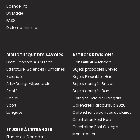
Licence Pro
DN Made
PASS
Diplome infirmier
BIBLIOTHEQUE DES SAVOIRS
ASTUCES RÉVISIONS
Droit-Economie-Gestion
Conseils et Méthodo
Littérature-Sciences Humaines
Sujets probables Brevet
Sciences
Sujets Probables Bac
Arts-Design-Spectacle
Sujets corrigés Brevet
Santé
Sujets corrigés Bac
Social
Corrigés Bac de Français
Sport
Calendrier Parcoursup 2026
Langues
Calendrier vacances scolaires
Orientation Post Bac
Orientation Post Collège
ETUDIER À L’ÉTRANGER
Mon master
Etudier au Canada