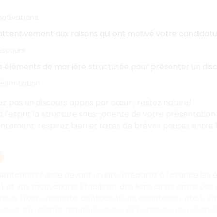
motivations
attentivement aux raisons qui ont motivé votre candidatur
discours
s éléments de manière structurée pour présenter un disc
résentation
ez pas un discours appris par cœur
; restez naturel.
 l'esprit la structure sous-jacente de votre présentation.
entement, respirez bien et faites de brèves pauses entre l
entation réussie devant un jury, préparez à l'avance les 
) et vos motivations. Établissez des liens clairs entre ces
es (responsabilité, contact client, adaptation, etc.). Vo
 tout en restant naturelle, lente, et ponctuée de courtes