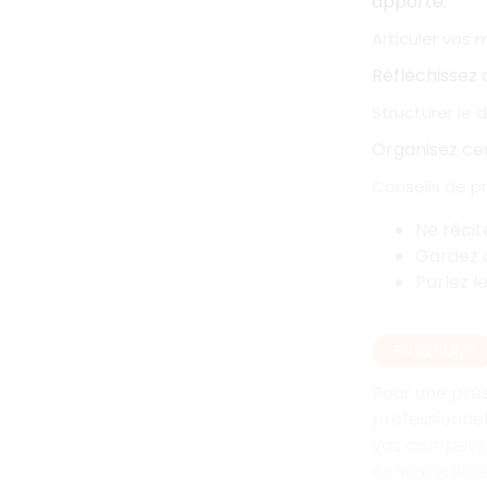
apporté.
Articuler vos 
Réfléchissez 
Structurer le 
Organisez ce
Conseils de p
Ne récit
Gardez à
Parlez l
EN RÉSUMÉ
Pour une prés
professionnel
vos compétenc
convaincante,