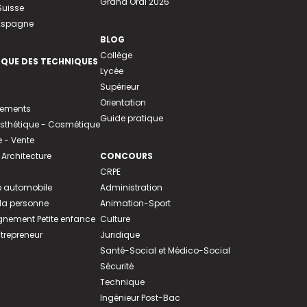
Grand Oral 2026
Suisse
 Espagne
BLOG
Collège
EQUE DES TECHNIQUES
Lycée
Supérieur
Orientation
tements
Guide pratique
 Esthétique - Cosmétique
- Vente
 Architecture
CONCOURS
CRPE
 automobile
Administration
 la personne
Animation-Sport
ement Petite enfance
Culture
ntrepreneur
Juridique
Santé-Social et Médico-Social
Sécurité
Technique
Ingénieur Post-Bac