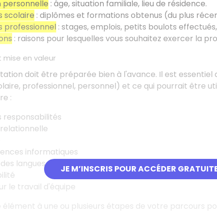
n personnelle
: âge, situation familiale, lieu de résidence.
 scolaire
: diplômes et formations obtenus (du plus récen
 professionnel
: stages, emplois, petits boulots effectués,
ons
: raisons pour lesquelles vous souhaitez exercer la pro
t mise en valeur
tion doit être préparée bien à l'avance. Il est essentiel d
aire, professionnel, personnel) et ce qui pourrait être util
ure
:
 responsabilités
relationnelle
é
nces informatiques
 des langues étrangères
JE M’INSCRIS POUR ACCÉDER GRATUIT
lité
r le travail d'équipe
 élément à une ou plusieurs étapes de votre parcours po