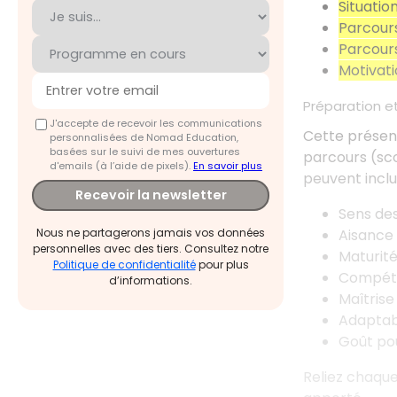
Situatio
Parcours
Parcours
Motivati
Préparation e
J'accepte de recevoir les communications
Cette présenta
personnalisées de Nomad Education,
basées sur le suivi de mes ouvertures
parcours (scol
d'emails (à l’aide de pixels).
En savoir plus
peuvent incl
Recevoir la newsletter
Sens des
Aisance 
Nous ne partagerons jamais vos données
personnelles avec des tiers. Consultez notre
Maturit
Politique de confidentialité
pour plus
Compéte
d’informations.
Maîtrise
Adaptabi
Goût pou
Reliez chaque