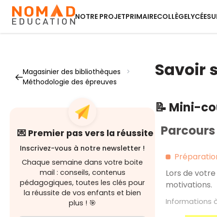
NOTRE PROJET
PRIMAIRE
COLLÈGE
LYCÉE
SU
Savoir 
Magasinier des bibliothèques
>
Méthodologie des épreuves
📝 Mini-c
Parcours 
💌 Premier pas vers la réussite
Inscrivez-vous à notre newsletter !
Préparation
Chaque semaine dans votre boite
mail : conseils, contenus
Lors de votre
pédagogiques, toutes les clés pour
motivations.
la réussite de vos enfants et bien
Informations 
plus ! 🎯