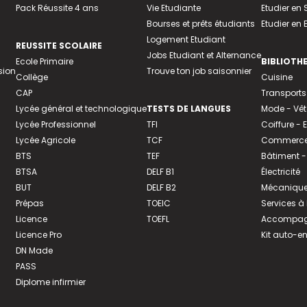
Pack Réussite 4 ans
Vie Etudiante
Etudier en 
Bourses et prêts étudiants
Etudier en
Logement Etudiant
REUSSITE SCOLAIRE
Jobs Etudiant et Alternance
Ecole Primaire
BIBLIOTH
sion
Trouve ton job saisonnier
Collège
Cuisine
CAP
Transports
Lycée général et technologique
TESTS DE LANGUES
Mode - Vê
Lycée Professionnel
TFI
Coiffure -
Lycée Agricole
TCF
Commerce 
BTS
TEF
Bâtiment -
BTSA
DELF B1
Électricité
BUT
DELF B2
Mécanique
Prépas
TOEIC
Services à
Licence
TOEFL
Accompagn
Licence Pro
Kit auto-e
DN Made
PASS
Diplome infirmier