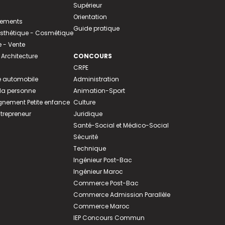
Supérieur
Orientation
tements
Guide pratique
 Esthétique - Cosmétique
- Vente
 Architecture
CONCOURS
CRPE
 automobile
Administration
 la personne
Animation-Sport
ement Petite enfance
Culture
ntrepreneur
Juridique
Santé-Social et Médico-Social
Sécurité
Technique
Ingénieur Post-Bac
Ingénieur Maroc
Commerce Post-Bac
Commerce Admission Parallèle
Commerce Maroc
IEP Concours Commun