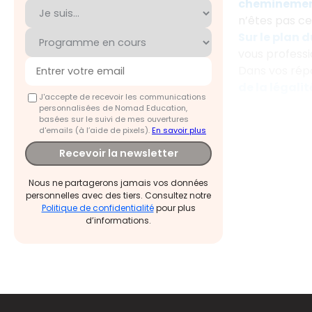
cheminement
n’êtes pas ce
Sur le plan 
vous professi
Dans vos rép
de la légali
J'accepte de recevoir les communications
personnalisées de Nomad Education,
basées sur le suivi de mes ouvertures
d'emails (à l’aide de pixels).
En savoir plus
Recevoir la newsletter
Nous ne partagerons jamais vos données
personnelles avec des tiers. Consultez notre
Politique de confidentialité
pour plus
d’informations.