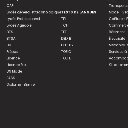
CAP
Transports
Lycée général et technologique
TESTS DE LANGUES
Mode - Vê
Lycée Professionnel
TFI
Coiffure -
Lycée Agricole
TCF
Commerce 
BTS
TEF
Bâtiment -
BTSA
DELF B1
Électricité
BUT
DELF B2
Mécanique
Prépas
TOEIC
Services à
Licence
TOEFL
Accompagn
Licence Pro
Kit auto-e
DN Made
PASS
Diplome infirmier