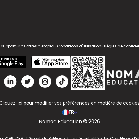
 support
-
Nos offres d'emploi
-
Conditions d'utilisation
-
Règles de confiden
Cliquez-ici pour modifier vos préférences en matière de cookie
FR
Nomad Education © 2026
ar reCAPTCHA et Google, la
Politique de confidentialité
et les
Conditions d’ut