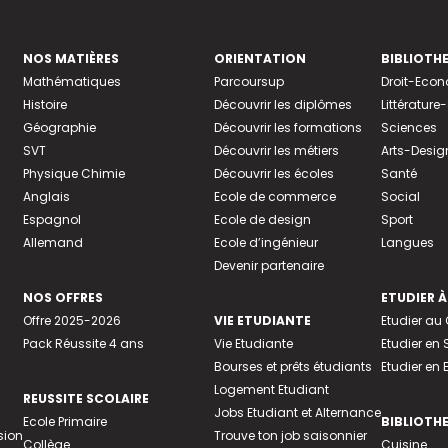
NOS MATIÈRES
ORIENTATION
BIBLIOTH
Mathématiques
Parcoursup
Droit-Eco
Histoire
Découvrir les diplômes
Littératur
Géographie
Découvrir les formations
Sciences
SVT
Découvrir les métiers
Arts-Desig
Physique Chimie
Découvrir les écoles
Santé
Anglais
Ecole de commerce
Social
Espagnol
Ecole de design
Sport
Allemand
Ecole d’ingénieur
Langues
Devenir partenaire
NOS OFFRES
ETUDIER À
Offre 2025-2026
VIE ETUDIANTE
Etudier a
Pack Réussite 4 ans
Vie Etudiante
Etudier en 
Bourses et prêts étudiants
Etudier en
Logement Etudiant
REUSSITE SCOLAIRE
Jobs Etudiant et Alternance
Ecole Primaire
BIBLIOTH
sion
Trouve ton job saisonnier
Collège
Cuisine