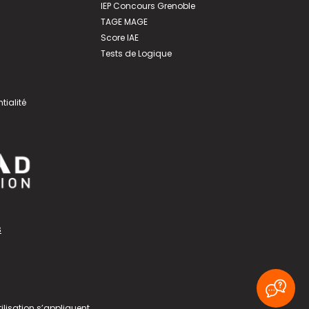
IEP Concours Grenoble
TAGE MAGE
Score IAE
Tests de Logique
tialité
s
ilisation
s’appliquent.