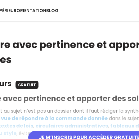
PÉRIEUR
ORIENTATION
BLOG
e avec pertinence et appor
tes
ours
GRATUIT
avec pertinence et apporter des so
nt au sujet n’est pas un dossier dont il faut rédiger la synt
 vue de répondre à la commande donnée
dans le suje
textes de lois
,
circulaires administratives
,
tableaux d
u style
, évitez les répétitions et privilégiez l’emploi de
mot
JE M’INSCRIS POUR ACCÉDER GRATUIT