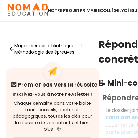
NOTRE PROJET
PRIMAIRE
COLLÈGE
LYCÉE
SU
Répondr
Magasinier des bibliothèques
>
Méthodologie des épreuves
concrè
📝 Mini-c
💌 Premier pas vers la réussite
Inscrivez-vous à notre newsletter !
Répondre 
Chaque semaine dans votre boite
Le dossier joi
mail : conseils, contenus
pédagogiques, toutes les clés pour
candidat en
la réussite de vos enfants et bien
documents :
plus ! 🎯
Sur le plan d