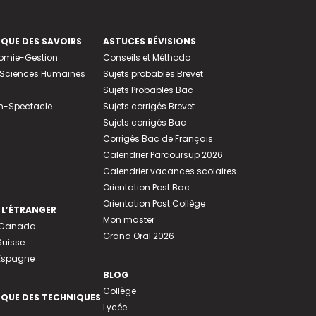
EQUE DES SAVOIRS
ASTUCES RÉVISIONS
nomie-Gestion
Conseils et Méthodo
e-Sciences Humaines
Sujets probables Brevet
Sujets Probables Bac
n-Spectacle
Sujets corrigés Brevet
Sujets corrigés Bac
Corrigés Bac de Français
Calendrier Parcoursup 2026
Calendrier vacances scolaires
Orientation Post Bac
Orientation Post Collège
 L’ÉTRANGER
Mon master
u Canada
Grand Oral 2026
Suisse
 Espagne
BLOG
Collège
EQUE DES TECHNIQUES
Lycée