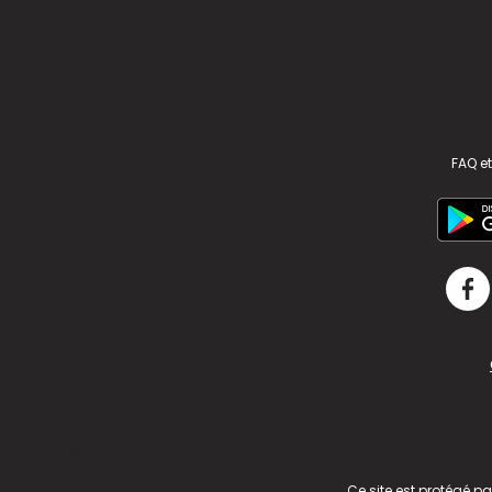
FAQ et
v2.311.4 US
Ce site est protégé p