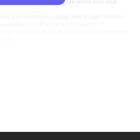
nséquent
…). N’employez pas de terme dont vous
ement à la commande passée dans le sujet. Montrez-
vocation concrète et professionnelle
.
urité au travail
et la
santé des agents
, le
respect
public
.