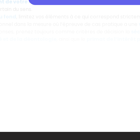
 de votre raisonnement
(
ainsi, donc, ensuite, par co
rtain du sens.
du fond
, limitez vos éléments à ce qui correspond strict
onnel dans la mesure où l’épreuve de cas pratique a une
onses, prenez toujours comme critères de décision la
séc
té et de la déontologie
, ainsi que le
primat de l’intérêt 