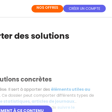
NOS OFFRES
CRÉER UN COMPTE
ter des solutions
lutions concrètes
hèse. Il sert à apporter des
éléments utiles au
t. Ce dossier peut comporter différents types de
e statistiques
,
articles de journaux
…
s de liaison
permettant de
suivre le
EMENT À CE CONTENU