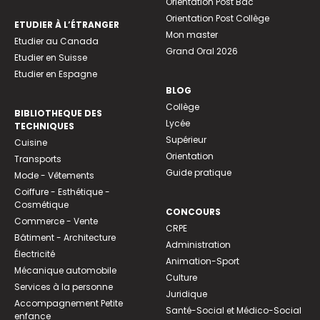
Orientation Post Bac
Orientation Post Collège
ETUDIER À L’ÉTRANGER
Mon master
Etudier au Canada
Grand Oral 2026
Etudier en Suisse
Etudier en Espagne
BLOG
Collège
BIBLIOTHEQUE DES
Lycée
TECHNIQUES
Supérieur
Cuisine
Orientation
Transports
Guide pratique
Mode - Vêtements
Coiffure - Esthétique -
Cosmétique
CONCOURS
Commerce - Vente
CRPE
Bâtiment - Architecture
Administration
Électricité
Animation-Sport
Mécanique automobile
Culture
Services à la personne
Juridique
Accompagnement Petite
Santé-Social et Médico-Social
enfance