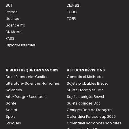
BUT
DELF B2
Prépas
TOEIC
Licence
TOEFL
Licence Pro
DN Made
PASS
Diplome infirmier
BIBLIOTHEQUE DES SAVOIRS
ASTUCES RÉVISIONS
Droit-Economie-Gestion
Conseils et Méthodo
Littérature-Sciences Humaines
Sujets probables Brevet
Sciences
Sujets Probables Bac
Arts-Design-Spectacle
Sujets corrigés Brevet
Santé
Sujets corrigés Bac
Social
Corrigés Bac de Français
Sport
Calendrier Parcoursup 2026
Langues
Calendrier vacances scolaires