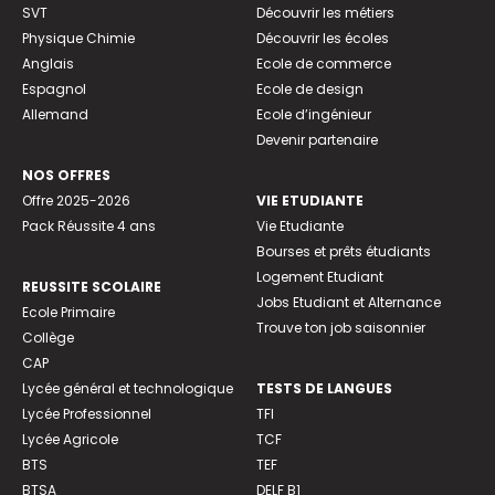
SVT
Découvrir les métiers
Physique Chimie
Découvrir les écoles
Anglais
Ecole de commerce
Espagnol
Ecole de design
Allemand
Ecole d’ingénieur
Devenir partenaire
NOS OFFRES
Offre 2025-2026
VIE ETUDIANTE
Pack Réussite 4 ans
Vie Etudiante
Bourses et prêts étudiants
Logement Etudiant
REUSSITE SCOLAIRE
Jobs Etudiant et Alternance
Ecole Primaire
Trouve ton job saisonnier
Collège
CAP
Lycée général et technologique
TESTS DE LANGUES
Lycée Professionnel
TFI
Lycée Agricole
TCF
BTS
TEF
BTSA
DELF B1