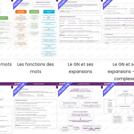
PREMIUM
PREMIUM
PREMIUM
e mots
Les fonctions des
Le GN et ses
Le GN et s
mots
expansions
expansions 
complex
PREMIUM
PREMIUM
PREMIUM