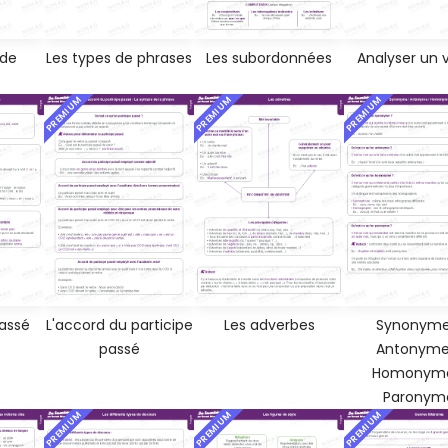
 de
Les types de phrases
Les subordonnées
Analyser un 
PREMIUM
PREMIUM
PREMIUM
Passé
L'accord du participe
Les adverbes
Synonyme
passé
Antonyme
Homonyme
Paronym
PREMIUM
PREMIUM
PREMIUM