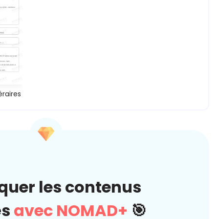
éraires
quer les contenus
és
avec NOMAD+
🎯