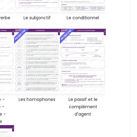
verbe
Le subjonctif
Le conditionnel
PREMIUM
PREMIUM
 -
Les homophones
Le passif et le
 -
complément
 -
d'agent
e