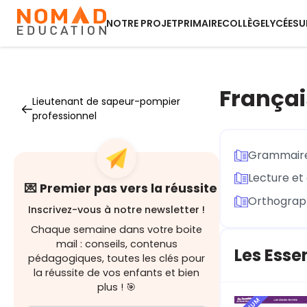
NOTRE PROJET
PRIMAIRE
COLLÈGE
LYCÉE
SU
França
Lieutenant de sapeur-pompier
professionnel
Grammaire
Lecture et 
💌 Premier pas vers la réussite
Orthograph
Inscrivez-vous à notre newsletter !
Chaque semaine dans votre boite
mail : conseils, contenus
Les Esse
pédagogiques, toutes les clés pour
la réussite de vos enfants et bien
plus ! 🎯