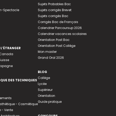
Sujets Probables Bac
n-Spectacle
Sujets corrigés Brevet
Sujets corrigés Bac
Corrigés Bac de Français
Calendrier Parcoursup 2026
Calendrier vacances scolaires
Orientation Post Bac
Orientation Post Collège
 L’ÉTRANGER
Mon master
u Canada
Grand Oral 2026
Suisse
 Espagne
BLOG
Collège
EQUE DES TECHNIQUES
Lycée
Supérieur
Orientation
tements
Guide pratique
 Esthétique - Cosmétique
- Vente
 Architecture
CONCOURS