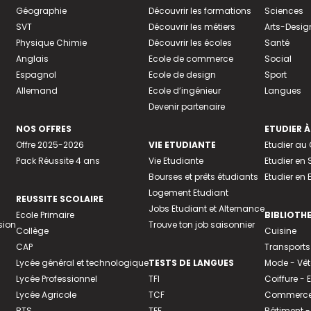
Géographie
Découvrir les formations
Sciences
SVT
Découvrir les métiers
Arts-Desig
Physique Chimie
Découvrir les écoles
Santé
Anglais
Ecole de commerce
Social
Espagnol
Ecole de design
Sport
Allemand
Ecole d’ingénieur
Langues
Devenir partenaire
NOS OFFRES
ETUDIER À
Offre 2025-2026
VIE ETUDIANTE
Etudier a
Pack Réussite 4 ans
Vie Etudiante
Etudier en 
Bourses et prêts étudiants
Etudier en
Logement Etudiant
REUSSITE SCOLAIRE
Jobs Etudiant et Alternance
Ecole Primaire
BIBLIOTH
sion
Trouve ton job saisonnier
Collège
Cuisine
CAP
Transports
Lycée général et technologique
TESTS DE LANGUES
Mode - Vê
Lycée Professionnel
TFI
Coiffure -
Lycée Agricole
TCF
Commerce 
BTS
TEF
Bâtiment -