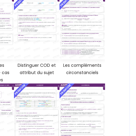
PREMIUM
PREMIUM
es
Distinguer COD et
Les compléments
- cas
attribut du sujet
circonstanciels
es
PREMIUM
PREMIUM