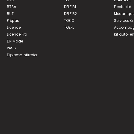
BTSA
DELF B1
Électricité
BUT
DELF B2
Mécanique
Prépas
TOEIC
Services à
Licence
TOEFL
Accompagn
Licence Pro
Kit auto-e
DN Made
PASS
Diplome infirmier