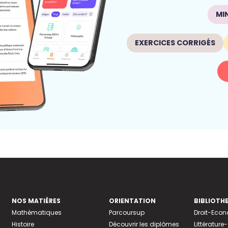
MI
EXERCICES CORRIGÉS
NOS MATIÈRES
ORIENTATION
BIBLIOTH
Mathématiques
Parcoursup
Droit-Eco
Histoire
Découvrir les diplômes
Littératur