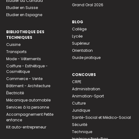
Etudier au Canada
Grand Oral 2026
Etudier en Suisse
Etudier en Espagne
BLOG
Collège
BIBLIOTHEQUE DES
Lycée
TECHNIQUES
Supérieur
Cuisine
Orientation
Transports
Guide pratique
Mode - Vêtements
Coiffure - Esthétique -
Cosmétique
CONCOURS
Commerce - Vente
CRPE
Bâtiment - Architecture
Administration
Électricité
Animation-Sport
Mécanique automobile
Culture
Services à la personne
Juridique
Accompagnement Petite
Santé-Social et Médico-Social
enfance
Sécurité
Kit auto-entrepreneur
Technique
Ingénieur Post-Bac