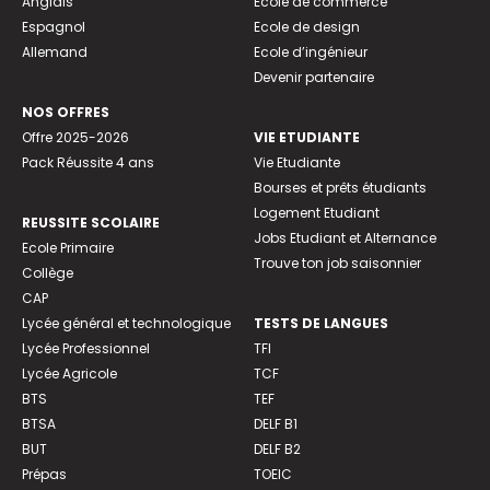
Anglais
Ecole de commerce
Espagnol
Ecole de design
Allemand
Ecole d’ingénieur
Devenir partenaire
NOS OFFRES
Offre 2025-2026
VIE ETUDIANTE
Pack Réussite 4 ans
Vie Etudiante
Bourses et prêts étudiants
Logement Etudiant
REUSSITE SCOLAIRE
Jobs Etudiant et Alternance
Ecole Primaire
Trouve ton job saisonnier
Collège
CAP
Lycée général et technologique
TESTS DE LANGUES
Lycée Professionnel
TFI
Lycée Agricole
TCF
BTS
TEF
BTSA
DELF B1
BUT
DELF B2
Prépas
TOEIC