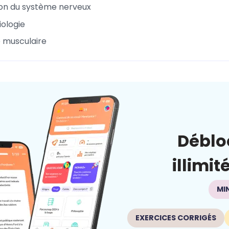
on du système nerveux
ologie
e musculaire
Déblo
illimit
MI
EXERCICES CORRIGÉS