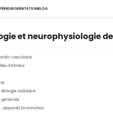
PÉRIEUR
ORIENTATION
BLOG
ogie et neurophysiologie d
rdio-vasculaire
lieu intérieur
me
 Biologie cellulaire
e générale
e : appareil locomoteur