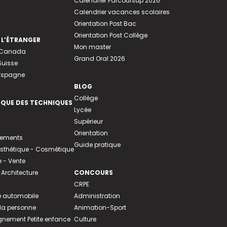
Calendrier Parcoursup 2026
Calendrier vacances scolaires
Orientation Post Bac
Orientation Post Collège
 L’ÉTRANGER
Mon master
u Canada
Grand Oral 2026
Suisse
 Espagne
BLOG
Collège
EQUE DES TECHNIQUES
Lycée
Supérieur
Orientation
tements
Guide pratique
 Esthétique - Cosmétique
- Vente
 Architecture
CONCOURS
CRPE
 automobile
Administration
 la personne
Animation-Sport
ement Petite enfance
Culture