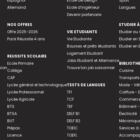
Espagnol
Ecole de design
Sport
Allemand
Ecole d’ingénieur
Langues
Devenir partenaire
NOS OFFRES
ETUDIER À
Offre 2025-2026
VIE ETUDIANTE
Etudier a
Pack Réussite 4 ans
Vie Etudiante
Etudier en 
Bourses et prêts étudiants
Etudier en
Logement Etudiant
REUSSITE SCOLAIRE
Jobs Etudiant et Alternance
Ecole Primaire
BIBLIOTH
sion
Trouve ton job saisonnier
Collège
Cuisine
CAP
Transports
Lycée général et technologique
TESTS DE LANGUES
Mode - Vê
Lycée Professionnel
TFI
Coiffure -
Lycée Agricole
TCF
Commerce 
BTS
TEF
Bâtiment -
BTSA
DELF B1
Électricité
BUT
DELF B2
Mécanique
Prépas
TOEIC
Services à
Licence
TOEFL
Accompagn