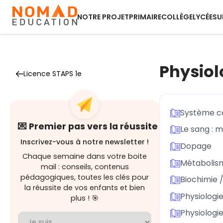
NOTRE PROJET
PRIMAIRE
COLLÈGE
LYCÉE
SU
Physiol
Licence STAPS 1e
Système ca
💌 Premier pas vers la réussite
Le sang : mi
Inscrivez-vous à notre newsletter !
Dopage
Chaque semaine dans votre boite
Métabolis
mail : conseils, contenus
pédagogiques, toutes les clés pour
Biochimie /
la réussite de vos enfants et bien
Physiologi
plus ! 🎯
Physiologi