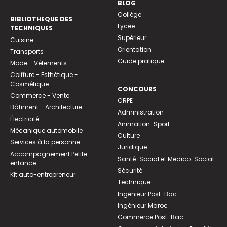
BLOG
Collège
BIBLIOTHEQUE DES
Lycée
TECHNIQUES
Supérieur
Cuisine
Orientation
Transports
Guide pratique
Mode - Vêtements
Coiffure - Esthétique -
Cosmétique
CONCOURS
Commerce - Vente
CRPE
Bâtiment - Architecture
Administration
Électricité
Animation-Sport
Mécanique automobile
Culture
Services à la personne
Juridique
Accompagnement Petite
Santé-Social et Médico-Social
enfance
Sécurité
Kit auto-entrepreneur
Technique
Ingénieur Post-Bac
Ingénieur Maroc
Commerce Post-Bac