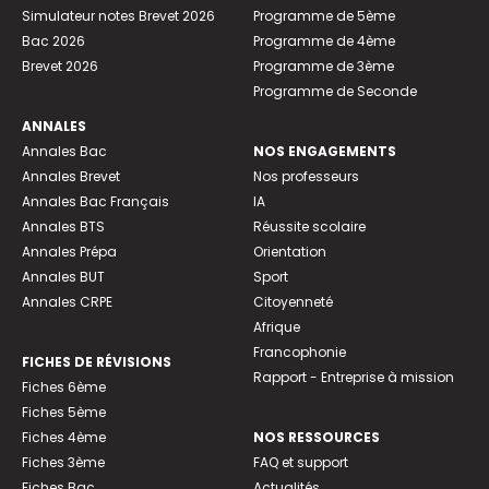
Simulateur notes Brevet 2026
Programme de 5ème
Bac 2026
Programme de 4ème
Brevet 2026
Programme de 3ème
Programme de Seconde
ANNALES
Annales Bac
NOS ENGAGEMENTS
Annales Brevet
Nos professeurs
Annales Bac Français
IA
Annales BTS
Réussite scolaire
Annales Prépa
Orientation
Annales BUT
Sport
Annales CRPE
Citoyenneté
Afrique
Francophonie
FICHES DE RÉVISIONS
Rapport - Entreprise à mission
Fiches 6ème
Fiches 5ème
Fiches 4ème
NOS RESSOURCES
Fiches 3ème
FAQ et support
Fiches Bac
Actualités