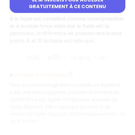
Relation fondamentale de la statique des
GRATUITEMENT À CE CONTENU
fluides pour un fluide incompressible
Si le fluide est considéré comme incompressible
et si la seule force subie par le fluide est la
pesanteur, la différence de pression entre deux
points
et
du fluide est telle que :
A
B
p
(
A
)
−
p
(
B
)
=
−
ρ
.
g
(
z
A
−
z
B
)
Π
→
Poussée d’Archimède,
Tout corps immergé dans un fluide en équilibre
subit une force appelée poussée d’Archimède.
Cette force est égale à l’opposée du poids du
fluide déplacé. Elle s’applique au centre de
masse du fluide déplacé. Mathématiquement, on
peut écrire :