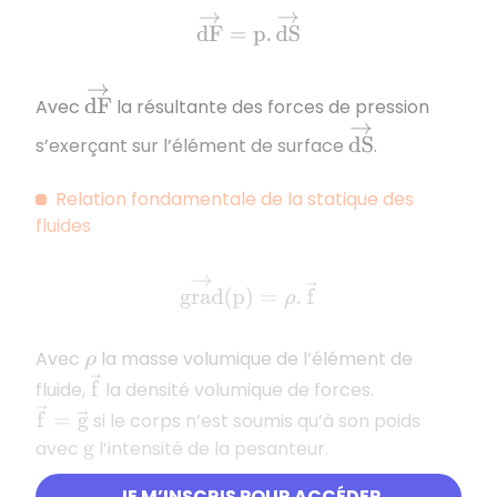
d
F
→
=
p
.
d
S
→
d
F
→
Avec
la résultante des forces de pression
d
S
→
s’exerçant sur l’élément de surface
.
Relation fondamentale de la statique des
fluides
g
r
a
d
→
(
p
)
=
ρ
.
f
→
Avec
la masse volumique de l’élément de
ρ
f
→
fluide,
la densité volumique de forces.
f
→
=
g
→
si le corps n’est soumis qu’à son poids
avec
l’intensité de la pesanteur.
g
JE M’INSCRIS POUR ACCÉDER