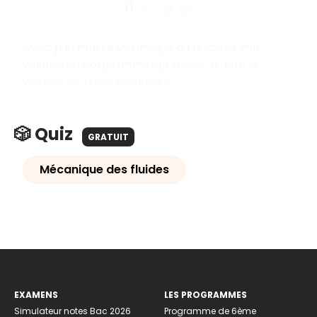
Π
→
=
−
ρ
.
g
→
τ
Avec
la masse volumique du fluide et
le
ρ
τ
volume du corps immergé (c’est-à-dire le
volume de fluide déplacé).
🎲 Quiz
GRATUIT
Mécanique des fluides
EXAMENS
LES PROGRAMMES
Simulateur notes Bac 2026
Programme de 6ème