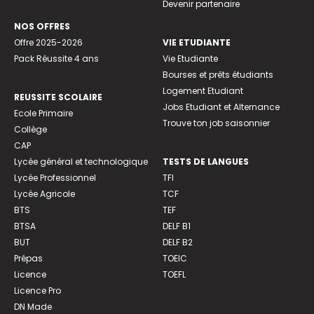
Devenir partenaire
NOS OFFRES
Offre 2025-2026
VIE ETUDIANTE
Pack Réussite 4 ans
Vie Etudiante
Bourses et prêts étudiants
Logement Etudiant
REUSSITE SCOLAIRE
Jobs Etudiant et Alternance
Ecole Primaire
Trouve ton job saisonnier
Collège
CAP
Lycée général et technologique
TESTS DE LANGUES
Lycée Professionnel
TFI
Lycée Agricole
TCF
BTS
TEF
BTSA
DELF B1
BUT
DELF B2
Prépas
TOEIC
Licence
TOEFL
Licence Pro
DN Made