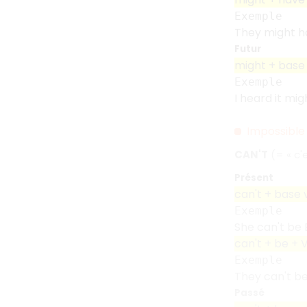
Exemple
They might ha
Futur
might + base
Exemple
I heard it mig
Impossible
CAN'T
(= «
c'
Présent
can't + base 
Exemple
She can't be B
can't + be + 
Exemple
They can't be
Passé