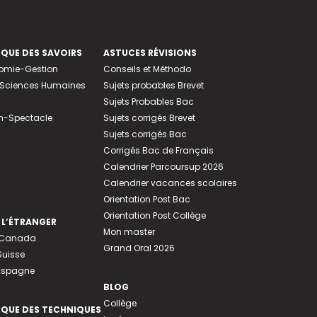
EQUE DES SAVOIRS
ASTUCES RÉVISIONS
nomie-Gestion
Conseils et Méthodo
e-Sciences Humaines
Sujets probables Brevet
Sujets Probables Bac
n-Spectacle
Sujets corrigés Brevet
Sujets corrigés Bac
Corrigés Bac de Français
Calendrier Parcoursup 2026
Calendrier vacances scolaires
Orientation Post Bac
Orientation Post Collège
 L’ÉTRANGER
Mon master
u Canada
Grand Oral 2026
Suisse
 Espagne
BLOG
Collège
EQUE DES TECHNIQUES