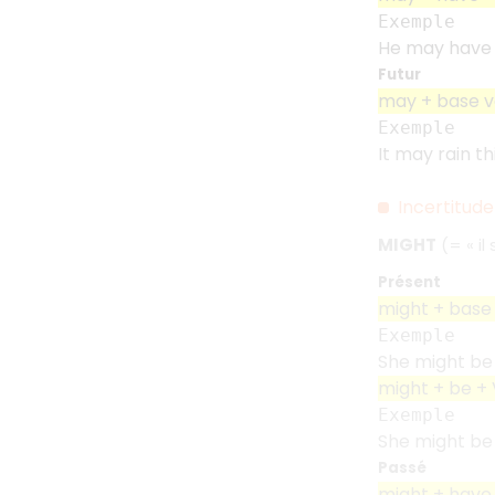
Exemple
He may have l
Futur
may + base v
Exemple
It may rain th
Incertitude
MIGHT
(= «
il
Présent
might + base
Exemple
She might be 
might + be + 
Exemple
She might be 
Passé
might + have 