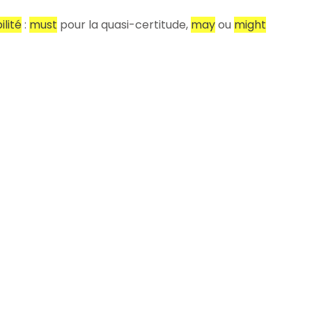
lité
:
must
pour la quasi-certitude,
may
ou
might