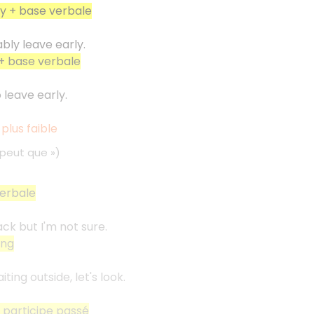
ly + base verbale
bly leave early.
o + base verbale
o leave early.
 plus faible
e peut que
»)
erbale
k but I'm not sure.
ing
ing outside, let's look.
 participe passé