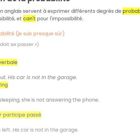
n anglais servent à exprimer différents degrés de
probabi
bilité, et
can't
pour l'impossibilité.
bilité (je suis presque sûr)
doit se passer
»)
verbale
t. His car is not in the garage.
Ving
leeping, she is not answering the phone.
+ participe passé
eft. His car is not in the garage.