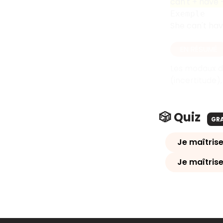
can't + have 
Exemple
She can't ha
EN RÉSUMÉ
Les modaux de
(incertitude),
🎲 Quiz
GR
Je maîtrise
Je maîtrise