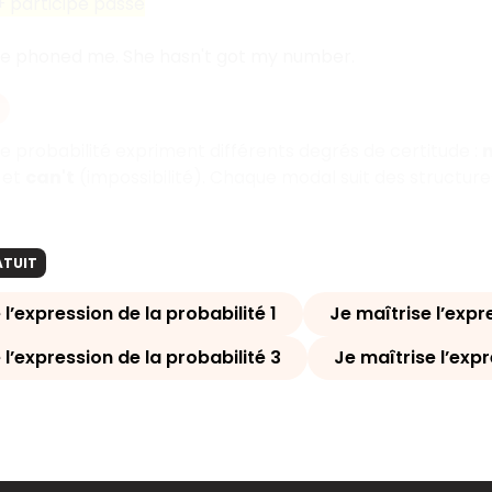
+ participe passé
ve phoned me. She hasn't got my number.
 probabilité expriment différents degrés de certitude :
 et
can't
(impossibilité). Chaque modal suit des structures
ATUIT
 l’expression de la probabilité 1
Je maîtrise l’expr
 l’expression de la probabilité 3
Je maîtrise l’expr