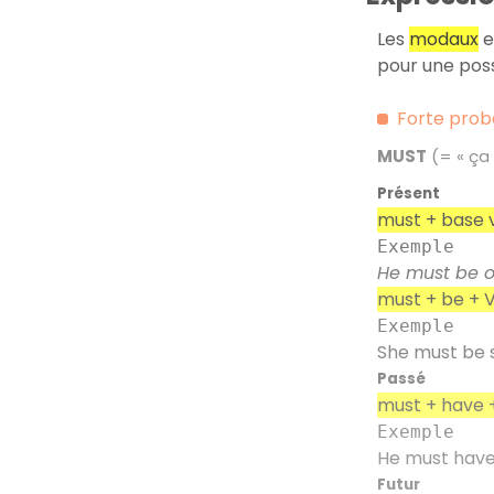
Les
modaux
e
pour une possi
Forte proba
MUST
(= «
ça 
Présent
must + base 
Exemple
He must be ou
must + be + 
Exemple
She must be s
Passé
must + have 
Exemple
He must have l
Futur