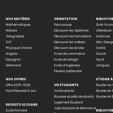
NOS MATIÈRES
ORIENTATION
BIBLIOTH
Mathématiques
Parcoursup
Droit-Eco
Histoire
Découvrir les diplômes
Littératur
Géographie
Découvrir les formations
Sciences
SVT
Découvrir les métiers
Arts-Desig
Physique Chimie
Découvrir les écoles
Santé
Anglais
Ecole de commerce
Social
Espagnol
Ecole de design
Sport
Allemand
Ecole d’ingénieur
Langues
Devenir partenaire
NOS OFFRES
ETUDIER À
Offre 2025-2026
VIE ETUDIANTE
Etudier a
Pack Réussite 4 ans
Vie Etudiante
Etudier en 
Bourses et prêts étudiants
Etudier en
Logement Etudiant
REUSSITE SCOLAIRE
Jobs Etudiant et Alternance
Ecole Primaire
BIBLIOTH