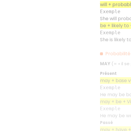
will + probab
Exemple
She will proba
be + likely t
Exemple
She is likely t
Probabilité
MAY
(= «
il s
Présent
may + base v
Exemple
He may be bac
may + be + V
Exemple
He may be wait
Passé
may + have +