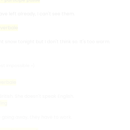
ve left already, I can't see them.
 verbale
ht snow tonight but I don't think so. It's too warm.
est impossible
»)
verbale
ritish. She doesn't speak English.
Ving
 going away, they have to work.