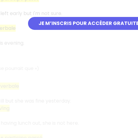
eft early but I'm not sure.
JE M’INSCRIS POUR ACCÉDER GRATUIT
erbale
is evening.
 se pourrait que
»)
 verbale
ill but she was fine yesterday.
Ving
having lunch out, she is not here.
+ participe passé