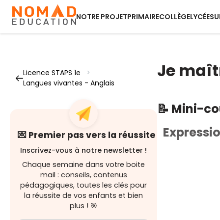
NOTRE PROJET
PRIMAIRE
COLLÈGE
LYCÉE
SU
Je maîtr
Licence STAPS 1e
>
Langues vivantes - Anglais
📝 Mini-c
Expressio
💌 Premier pas vers la réussite
Inscrivez-vous à notre newsletter !
Chaque semaine dans votre boite
mail : conseils, contenus
pédagogiques, toutes les clés pour
la réussite de vos enfants et bien
plus ! 🎯