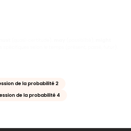
must
(quasi-certitude),
may
(possibilité),
might
 spécifiques selon le temps (présent, passé, futur).
ession de la probabilité 2
ession de la probabilité 4