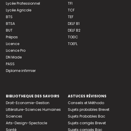
Lycée Professionnel
TFI
Lycée Agricole
TCF
BTS
TEF
BTSA
DELF B1
BUT
DELF B2
Prépas
TOEIC
Licence
TOEFL
Licence Pro
DN Made
PASS
Diplome infirmier
BIBLIOTHEQUE DES SAVOIRS
ASTUCES RÉVISIONS
Droit-Economie-Gestion
Conseils et Méthodo
Littérature-Sciences Humaines
Sujets probables Brevet
Sciences
Sujets Probables Bac
Arts-Design-Spectacle
Sujets corrigés Brevet
Santé
Sujets corrigés Bac