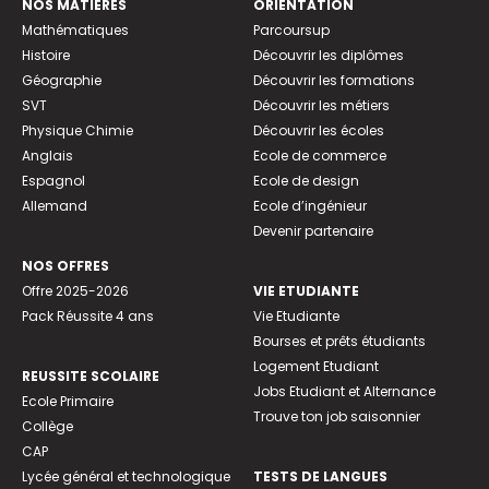
NOS MATIÈRES
ORIENTATION
Mathématiques
Parcoursup
Histoire
Découvrir les diplômes
Géographie
Découvrir les formations
SVT
Découvrir les métiers
Physique Chimie
Découvrir les écoles
Anglais
Ecole de commerce
Espagnol
Ecole de design
Allemand
Ecole d’ingénieur
Devenir partenaire
NOS OFFRES
Offre 2025-2026
VIE ETUDIANTE
Pack Réussite 4 ans
Vie Etudiante
Bourses et prêts étudiants
Logement Etudiant
REUSSITE SCOLAIRE
Jobs Etudiant et Alternance
Ecole Primaire
Trouve ton job saisonnier
Collège
CAP
Lycée général et technologique
TESTS DE LANGUES