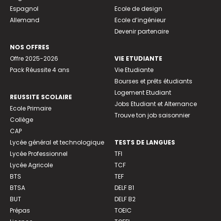
Espagnol
Ecole de design
Allemand
Ecole d’ingénieur
Devenir partenaire
NOS OFFRES
Offre 2025-2026
VIE ETUDIANTE
Pack Réussite 4 ans
Vie Etudiante
Bourses et prêts étudiants
Logement Etudiant
REUSSITE SCOLAIRE
Jobs Etudiant et Alternance
Ecole Primaire
Trouve ton job saisonnier
Collège
CAP
Lycée général et technologique
TESTS DE LANGUES
Lycée Professionnel
TFI
Lycée Agricole
TCF
BTS
TEF
BTSA
DELF B1
BUT
DELF B2
Prépas
TOEIC