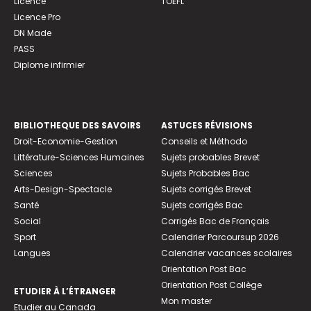
Licence
TOEFL
Licence Pro
DN Made
PASS
Diplome infirmier
BIBLIOTHEQUE DES SAVOIRS
ASTUCES RÉVISIONS
Droit-Economie-Gestion
Conseils et Méthodo
Littérature-Sciences Humaines
Sujets probables Brevet
Sciences
Sujets Probables Bac
Arts-Design-Spectacle
Sujets corrigés Brevet
Santé
Sujets corrigés Bac
Social
Corrigés Bac de Français
Sport
Calendrier Parcoursup 2026
Langues
Calendrier vacances scolaires
Orientation Post Bac
Orientation Post Collège
ETUDIER À L’ÉTRANGER
Mon master
Etudier au Canada