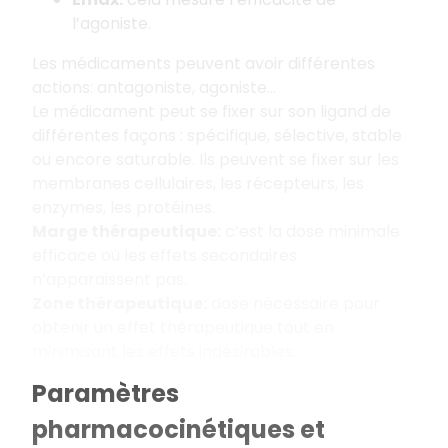
l’agoniste.
Les médicaments peuvent avoir différentes
actions: antagoniste, agoniste…
Le médicament peut se fixer sur son ligand de
différentes façons : spécifique, sélective, stable
ou encore saturable. Ils peuvent se fixer sur les
membranes cellulaires, les récepteurs, les
enzymes, les protéines.
Marge thérapeutique:
c’est la dose minimale
efficace où les effets secondaires
n’apparaissent pas.
Zone thérapeutique:
dose nécessaire pour
obtenir un effet thérapeutique tout en
minimisant les effets indésirables.
Paramètres
pharmacocinétiques et