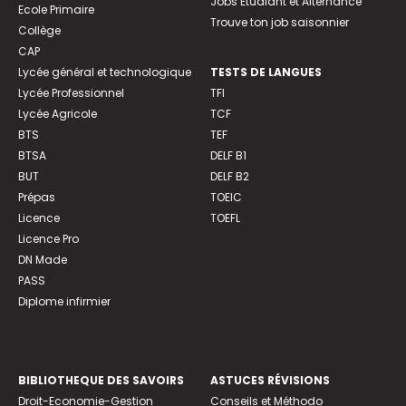
Jobs Etudiant et Alternance
Ecole Primaire
Trouve ton job saisonnier
Collège
CAP
Lycée général et technologique
TESTS DE LANGUES
Lycée Professionnel
TFI
Lycée Agricole
TCF
BTS
TEF
BTSA
DELF B1
BUT
DELF B2
Prépas
TOEIC
Licence
TOEFL
Licence Pro
DN Made
PASS
Diplome infirmier
BIBLIOTHEQUE DES SAVOIRS
ASTUCES RÉVISIONS
Droit-Economie-Gestion
Conseils et Méthodo