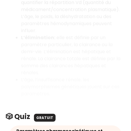
quantifier la répartition Vd (quantité du
médicament/concentration plasmatique).
L’âge, le poids, la déshydratation ou des
paramètres hémodynamiques peuvent
influer.
L’élimination:
elle est définie par un
paramètre particulier, la clairance ou la
demi-vie. L’élimination est hépatique et
rénale. La clairance totale est définie par la
somme des clairances hépatiques et
rénales.
L’âge, l’insuffisance rénale, les
polymorphismes génétiques jouent sur ces
paramètres.
🎲 Quiz
GRATUIT