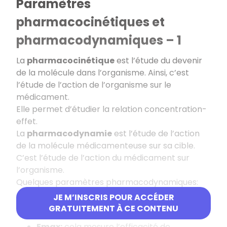
Paramètres
pharmacocinétiques et
pharmacodynamiques – 1
La
pharmacocinétique
est l’étude du devenir
de la molécule dans l’organisme. Ainsi, c’est
l’étude de l’action de l’organisme sur le
médicament.
Elle permet d’étudier la relation concentration-
effet.
La
pharmacodynamie
est l’étude de l’action
de la molécule médicamenteuse sur sa cible.
C’est l’étude de l’action du médicament sur
l’organisme.
Quelques paramètres pharmacodynamiques:
JE M’INSCRIS POUR ACCÉDER
CE50:
cela mesure la puissance de
GRATUITEMENT À CE CONTENU
l’agoniste.
Emax
:
cela mesure l’efficacité de