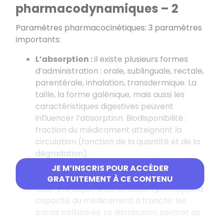
pharmacodynamiques – 2
Paramètres pharmacocinétiques: 3 paramètres
importants:
L’absorption :
il existe plusieurs formes
d’administration : orale, sublinguale, rectale,
parentérale, inhalation, transdermique. La
taille, la forme galénique, mais aussi les
caractéristiques digestives peuvent
influencer l’absorption. Biodisponibilité :
fraction du médicament atteignant la
circulation (fonction de la quantité et de la
dégradation).
Larépartition :
c’est la répartitiondu
JE M’INSCRIS POUR ACCÉDER
médicament dans le sang au niveau de sa
GRATUITEMENT À CE CONTENU
cible. Elle dépend de la fixation protéique, la
capacité du médicament à franchir les
parois cellulaires. La distribution permet de