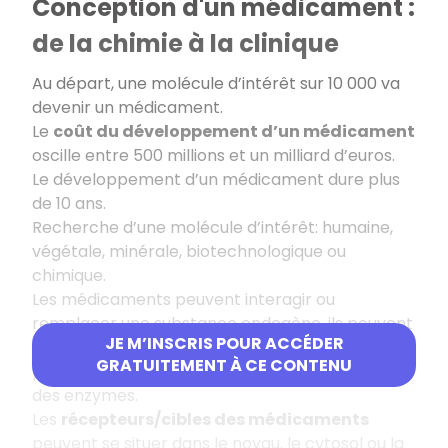
Conception d'un médicament :
de la chimie à la clinique
Au départ,
une molécule d’intérêt sur 10 000 va
devenir un médicament.
Le
coût du développement d’un médicament
oscille entre 500 millions et un milliard d’euros.
Le développement d’un médicament dure plus
de 10 ans.
Recherche d’une molécule d’intérêt: humaine,
végétale, minérale, biotechnologique ou
chimique.
Les médicaments peuvent interagir ou
remplacer une substance endogène, ils peuvent
JE M’INSCRIS POUR ACCÉDER
interagir avec les micro-organismes
GRATUITEMENT À CE CONTENU
pathogènes ou avec des canaux et récepteurs,
des enzymes.
Les
récepteurs/cibles des médicaments
peuvent se situer dans le noyau, le cytosol ou la