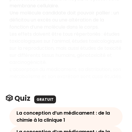
membrane cellulaire.
Une molécule candidate doit pouvoir pallier : un
déficit
ou un excès ou une altération de la
fonction d’une molécule dans le corps.
Les effets doivent être tous répertoriés : études
toxicologiques sur l’animal, études toxicologiques
sur la reproduction, mais aussi études de toxicité
sur différents tissus humains,
g
énotoxicité et
carcinogénicité.
L’absorption du médicament, sa distribution, son
métabolisme et son excrétion sont aussi étudiés.
🎲 Quiz
GRATUIT
La conception d’un médicament : de la
chimie à la clinique 1
La conception d’un médicament : de la