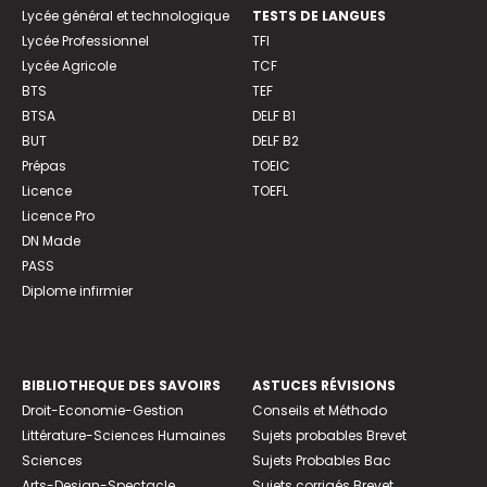
Lycée général et technologique
TESTS DE LANGUES
Lycée Professionnel
TFI
Lycée Agricole
TCF
BTS
TEF
BTSA
DELF B1
BUT
DELF B2
Prépas
TOEIC
Licence
TOEFL
Licence Pro
DN Made
PASS
Diplome infirmier
BIBLIOTHEQUE DES SAVOIRS
ASTUCES RÉVISIONS
Droit-Economie-Gestion
Conseils et Méthodo
Littérature-Sciences Humaines
Sujets probables Brevet
Sciences
Sujets Probables Bac
Arts-Design-Spectacle
Sujets corrigés Brevet